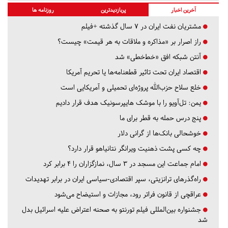
آخرین اخبار
پربازدیدترین
روزنامه ها
مشتریان نفت ایران در ۷ سال گذشته +فیلم
راز اصرار بر «مذاکره و ملاقات به هر قیمت» چیست؟
آنتن شبکه افق «خط‌خطی» شد
اقتصاد ایران تحت تاثیر قطعنامه‌ها یا تحریم‌ آمریکا
خلع سلاح حزب‌الله پروژه‌ای تحمیلی و آمریکایی است
یمن: تل‌آویو را با موشک هایپرسونیک هدف قرار دادیم
پنج درس‌ حمله به قطر برای ما
خوشحالی بانک‌ها از گرانی دلار
چه کسی پشت ذهنیت ویرانگر نتانیاهو قرار دارد؟
امام جماعت این مسجد در ۳ سال، نمازگزاران را ۴ برابر کرد
راه‌گذرهای ترانزیتی، سپر اقتصادی-سیاسی ایران در برابر تهدیدات
عراقچی از قانون فراتر رود، مجازات و استیضاح می‌شود
جشنواره بین‌المللی فیلم تورنتو به صحنه اعتراض علیه اسرائیل بدل
شد