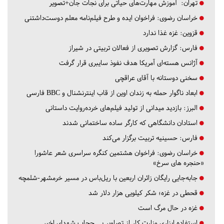
تهران:
آموزش مهارت‌های حیاتی برای نجات جان+تصویر
خراسان رضوی:
فراخوان ایده و طرح فیلم‌نامه معلم دوست‌داشتنی
قزوین:
غزه غذا ندارد
فارس:
گزارش تصویری از فعالان تربیتی در شیراز
آژانس هسته‌ای آمریکا هدف نفوذ سایبری قرار گرفت
سخنی دوستانه با آقای عراقچی
ابعاد ناگوار حمله به زندان اوین از قاب اینترنشنال و BBC فارسی
البرز:
بازدید میدانی از تولید فیلم‌های خرده‌روایت داستانی
استادان دانشگاهی که کارگر ساده ساختمانی شدند
فارس:
حسینیه تربیت برگزار می‌کند
خراسان رضوی:
فراخوان هشتمین کنگره سراسری شعر عاشورا
«حنجره های سرخ»
جابه‌جایی رایگان زائران اربعین با ریل‌باس در مسیر خرمشهر-شلمچه
قحطی در غزه؛ شکر کیلویی هزار دلار شد
غزه در حال مرگ است
استفاده ابزاری وزارت کار از تصاویر بی حجاب شهدای اخیر