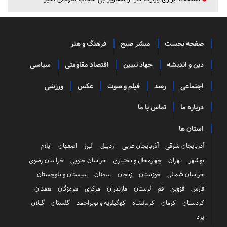
صفحه نخست
مبشر صبح
فرهنگ و هنر
دین و اندیشه
جهاد تبیین
اقتصاد مقاومتی
سیاسی
اجتماعی
رصد
فیلم و صوت
عکس
ورزشی
درباره ما
تماس با ما
استان ها
آذربایجان شرقی
آذربایجان غربی
اردبیل
البرز
اصفهان
ایلام
بوشهر
تهران
چهارمحال و بختیاری
خراسان جنوبی
خراسان رضوی
خراسان شمالی
خوزستان
زنجان
سمنان
سیستان و بلوچستان
فارس
قزوین
قم
لرستان
مازندران
مرکزی
هرمزگان
همدان
کردستان
کرمان
کرمانشاه
کهگیلویه و بویراحمد
گلستان
گیلان
یزد