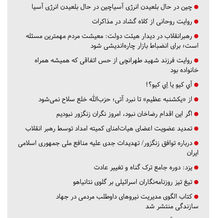
چین در حال بلعیدن انرژی آسیاچین در حال بلعیدن انرژی آسیا
روایت روحانی از کلاه گشاد در مذاکرات
رهبرانقلاب در دیدار هیئت دولت: معیشت مردم مهمترین مسئله
است؛ برای انضباط بازار چاره‌اندیشی شود
روایت فرزند شهید طهرانچی از حس اتفاقی که همیشه همراه
خانواده بود
آي كيو يا اِي كيو؟!
از «یکشنبه عظیم» تا نبرد آتی؛ حزب‌الله خلع سلاح نمی‌شود
اگر این اقدام رضاخان نبود، امروز نگران زنگزور نبودیم
تمدید عضویت اعضای هیات‌امنای کمیته امداد توسط رهبر انقلاب
درباره توافق زنگزور/ تهدیدات جدی علیه منافع ملی جمهوری اسلامی
ایران
یزد:
دوره جامع ترک گناه و تغییر عادت
تیغ تیز روزنامه‌نگاران اسرائیلی بر گلوی نتانیاهو
کتاب الگوی مدیریت نیروهای داوطلب مردمی در جهاد
سازندگی منتشر شد