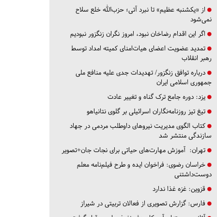
از «یکشنبه عظیم» تا نبرد آتی؛ حزب‌الله خلع سلاح
نمی‌شود
اگر این اقدام رضاخان نبود، امروز نگران زنگزور نبودیم
تمدید عضویت اعضای هیات‌امنای کمیته امداد توسط
رهبر انقلاب
درباره توافق زنگزور/ تهدیدات جدی علیه منافع ملی
جمهوری اسلامی ایران
یزد:
دوره جامع ترک گناه و تغییر عادت
تیغ تیز روزنامه‌نگاران اسرائیلی بر گلوی نتانیاهو
کتاب الگوی مدیریت نیروهای داوطلب مردمی در جهاد
سازندگی منتشر شد
تهران:
آموزش مهارت‌های حیاتی برای نجات جان+تصویر
خراسان رضوی:
فراخوان ایده و طرح فیلم‌نامه معلم
دوست‌داشتنی
قزوین:
غزه غذا ندارد
فارس:
گزارش تصویری از فعالان تربیتی در شیراز