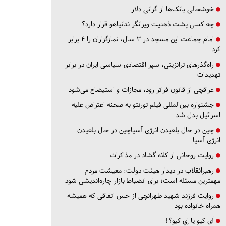
خوشحالی بانک‌ها از گرانی دلار
چه کسی پشت ذهنیت ویرانگر نتانیاهو قرار دارد؟
امام جماعت این مسجد در ۳ سال، نمازگزاران را ۴ برابر
کرد
راه‌گذرهای ترانزیتی، سپر اقتصادی-سیاسی ایران در برابر
تهدیدات
عراقچی از قانون فراتر رود، مجازات و استیضاح می‌شود
جشنواره بین‌المللی فیلم تورنتو به صحنه اعتراض علیه
اسرائیل بدل شد
چین در حال بلعیدن انرژی آسیاچین در حال بلعیدن
انرژی آسیا
روایت روحانی از کلاه گشاد در مذاکرات
رهبرانقلاب در دیدار هیئت دولت: معیشت مردم
مهمترین مسئله است؛ برای انضباط بازار چاره‌اندیشی شود
روایت فرزند شهید طهرانچی از حس اتفاقی که همیشه
همراه خانواده بود
آي كيو يا اِي كيو؟!