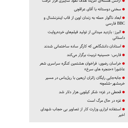
آژانس هسته‌ای آمریکا هدف نفوذ سایبری قرار گرفت
سخنی دوستانه با آقای عراقچی
ابعاد ناگوار حمله به زندان اوین از قاب اینترنشنال و
BBC فارسی
البرز:
بازدید میدانی از تولید فیلم‌های خرده‌روایت
داستانی
استادان دانشگاهی که کارگر ساده ساختمانی شدند
فارس:
حسینیه تربیت برگزار می‌کند
خراسان رضوی:
فراخوان هشتمین کنگره سراسری شعر
عاشورا «حنجره های سرخ»
جابه‌جایی رایگان زائران اربعین با ریل‌باس در مسیر
خرمشهر-شلمچه
قحطی در غزه؛ شکر کیلویی هزار دلار شد
غزه در حال مرگ است
استفاده ابزاری وزارت کار از تصاویر بی حجاب شهدای
اخیر