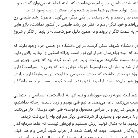
گفته شده، تلفیق این پیام‌رسان‌هاست که البته قاطعانه نمی‌توان گفت خوب
‌زاست. تولید محتوای شما محدود شده و این محتوا در وب وجود ندارد.
رسان پیام دهید و به دوستان در یکی دیگر، می‌گوید: معمولا رشد طبیعی رخ
ی‌افتد و خود تلگرام هم به نظر من رشد طبیعی در کشور نداشت، بازی‌هایی
 به سمت تلگرام بروند و به همین دلیل صورت‌مسأله را باید از تلگرام شروع
روش می‌گوید: تقریبا سال ۹۳ بود که تیمی در دانشگاه شریف شکل گرفت. در این دانشگاه دو جنس افراد وجود دارند که
د که البته پیام‌رسان هم از این نوع است چراکه اسکیل و اپ‌تایم بالایی دارد.
هم به سمت مگااپ‌ها می‌رفت. وایبر هم اثبات کرده بود که چنین چیزی بین
برگزار شد و سازمان صداوسیما شریک تجاری شد که یعنی در سیاست‌گذاری
این پروژه دو بخش داشت که بخش خصوصی جذابیت این سرمایه‌گذاری برایش
هم زیان‌ده است اما برند قدرتمندی ایجاد کرده و همین برای سرمایه‌گذار
فافیت ضربه زیادی خورده‌اند و تیم آنها به فعالیت‌های سیاسی و اجتماعی
سیب می‌زنند، ادامه می‌دهد: ما تیم فنی بودیم و زیاد دغدغه رسانه نداشتیم،
 و غریبی نداریم و در طراحی محصول و توسعه فنی خود دوستان کار می‌کنند.
ند.
دیم. ما به دنبال تولید ارزش هستیم و این‌طور نیست که فقط سرمایه‌گذار
سرمایه‌گذار خصوصی بوده که باعث شده کار خراب شود. گرفتن وام هم خیلی
کار خود را پیش‌ می‌برد و بعد با استفاده از گردش مالی که دارد، آن را پس