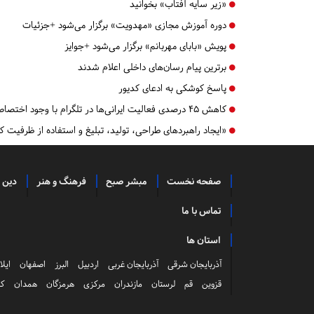
«زیر سایه آفتاب» بخوانید
دوره آموزش مجازی «مهدویت» برگزار می‌شود +جزئیات
پویش «بابای مهربانم» برگزار می‌شود +جوایز
برترین پیام رسان‌های داخلی اعلام شدند
پاسخ کوشکی به ادعای کدیور
کاهش ۴۵ درصدی فعالیت‌ ایرانی‌ها در تلگرام با وجود اختصاص فیلترشکن ایرانی!
«ایجاد راهبردهای طراحی، تولید، تبلیغ و استفاده از ظرفیت 
صفحه نخست
مبشر صبح
فرهنگ و هنر
دین 
تماس با ما
استان ها
آذربایجان شرقی
آذربایجان غربی
اردبیل
البرز
اصفهان
ایلا
قزوین
قم
لرستان
مازندران
مرکزی
هرمزگان
همدان
کر