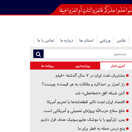
عکس
ورزشی
استان ها
درباره ما
تماس با ما
آخرین اخبار
پربازدیدترین
روزنامه ها
مشتریان نفت ایران در ۷ سال گذشته +فیلم
راز اصرار بر «مذاکره و ملاقات به هر قیمت» چیست؟
آنتن شبکه افق «خط‌خطی» شد
اقتصاد ایران تحت تاثیر قطعنامه‌ها یا تحریم‌ آمریکا
خلع سلاح حزب‌الله پروژه‌ای تحمیلی و آمریکایی است
یمن: تل‌آویو را با موشک هایپرسونیک هدف قرار دادیم
پنج درس‌ حمله به قطر برای ما