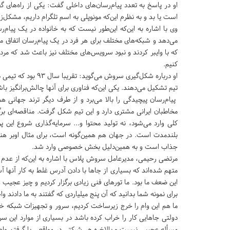
او در پاسخ به تعدد پیام‌رسان‌های داخلی گفت: ‌یکی از راه‌های 
است یا بد و به نظرم این‌که مونوپلی به اسم تلگرام داریم، مشکل
وی با اشاره به این‌که این‌طور نیست که به خانواده در یک پیام‌
می‌دهد و شبکه‌های مختلف برای هر فرد در یک پیام‌رسان اتفاق م
که با وایبر کردند و نبود سرویس‌های مختلف نیز باعث شد که مردم
کنیم.
او درباره شکل‌گیری س
تیم تشکیل می‌دهند. یکی این‌که فناوری برای آنها چالش‌برانگیز باش
پیام‌رسان پیچیدگی را بالا می‌برد و از طرف دیگر ترند جهانی 
مخاطبان ایرانی مشتری دارد و این تیم شکل گرفت. مناقصه‌ای 
کلی وارد می‌شود، نه تولید محتوا و... سرمایه‌گذاری شروع 
بلندمدت است. در جهان هم همین‌گونه است، برای مثال اوبر هنوز 
جذاب است و به همین‌دلیل بخش خصوصی وارد شد.
مرتضی رحیمی، مدیرعامل سروش پلاس با اشاره به این‌که از عدم ش
متهم شده‌اند که بسیاری از جاها با دادن آدرس غلط به کار آنها آ
این ضعف ما بود. ما تورهای فنی زیادی برگزار کردیم و چیز عجیب
برای نمونه شما بدانید که آن پنج میلیاردی که گفتند به ما دادند وام ۸ درصد بود و بسیاری از شرکت‌های دیگر هم این وام را دریافت کرد
ما هم این وام را خرج زیرساخت کردیم، سرور و تجهیزات شبکه خری
دولتی جاهایی کار را خراب کرده باشد در بسیاری از موارد این 
مسأله عجیبی نیست و بالاخره هر شرکتی در مواقعی با گرفتن وام، 