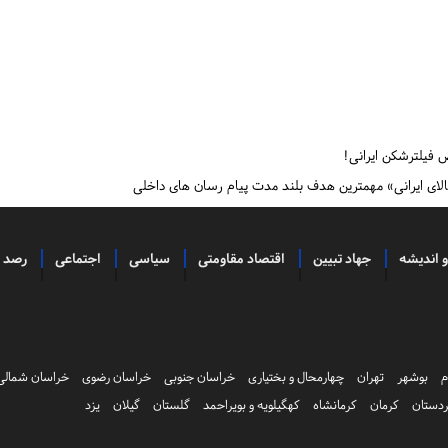
کالای ایرانی» مهمترین هدف بلند مدت پیام رسان های داخلی
و اندیشه
جهاد تبیین
اقتصاد مقاومتی
سیاسی
اجتماعی
رصد
م
بوشهر
تهران
چهارمحال و بختیاری
خراسان جنوبی
خراسان رضوی
خراسان شمالی
دستان
کرمان
کرمانشاه
کهگیلویه و بویراحمد
گلستان
گیلان
یزد