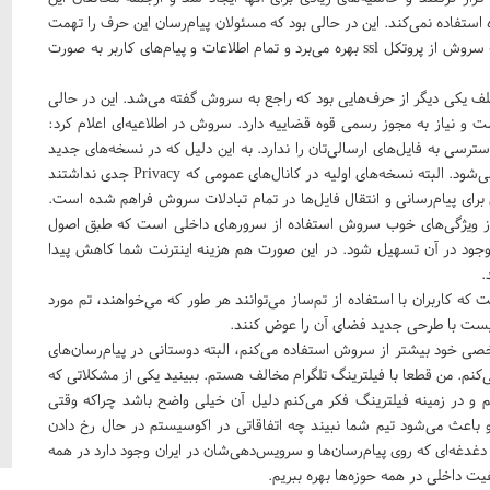
 استفاده نمی‌کند. این در حالی بود که مسئولان پیام‌رسان این حرف را تهمت
بزرگی به سروش می‌دانستند. آنها به‌صراحت اشاره کرده بودند که سروش از پروتکل ssl بهره می‌برد و تمام اطلاعات و پیام‌های کاربر به صورت
تلف یکی دیگر از حرف‌هایی بود که راجع به سروش گفته می‌شد. این در حالی
 و نیاز به مجوز رسمی قوه قضاییه دارد. سروش در اطلاعیه‌ای اعلام کرد:‌
رسی به فایل‌های ارسالی‌تان را ندارد. به این دلیل که در نسخه‌های جدید
سروش همه اطلاعات با پروتکل‌های امن ssl یا همان https ذخیره می‌شود. البته نسخه‌های اولیه در کانال‌های عمومی که Privacy جدی نداشتند
ضای امن برای پیام‌رسانی و انتقال فایل‌ها در تمام تبادلات سروش فراهم شده است.
ی از ویژگی‌های خوب سروش استفاده از سرورهای داخلی است که طبق اصول
موجود در آن تسهیل شود. در این صورت هم هزینه اینترنت شما کاهش پیدا
د.
 کاربران با استفاده از تم‌ساز می‌توانند هر طور که می‌خواهند، تم مورد
نیست با طرحی جدید فضای آن را عوض کنند.
خصی خود بیشتر از سروش استفاده می‌کنم، البته دوستانی در پیام‌رسان‌های
‌کنم. من قطعا با فیلترینگ تلگرام مخالف هستم. ببینید یکی از مشکلاتی که
یم و در زمینه فیلترینگ فکر می‌کنم دلیل آن خیلی واضح باشد چراکه وقتی
 و باعث می‌شود تیم شما نبیند چه اتفاقاتی در اکوسیستم در حال رخ دادن
دغدغه‌ای که روی پیام‌رسان‌ها و سرویس‌دهی‌شان در ایران وجود دارد در همه
ت داخلی در همه حوزه‌ها بهره ببریم.