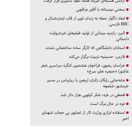
آژانس هسته‌ای آمریکا هدف نفوذ سایبری قرار گرفت
سخنی دوستانه با آقای عراقچی
ابعاد ناگوار حمله به زندان اوین از قاب اینترنشنال و
BBC فارسی
البرز:
بازدید میدانی از تولید فیلم‌های خرده‌روایت
داستانی
استادان دانشگاهی که کارگر ساده ساختمانی شدند
فارس:
حسینیه تربیت برگزار می‌کند
خراسان رضوی:
فراخوان هشتمین کنگره سراسری شعر
عاشورا «حنجره های سرخ»
جابه‌جایی رایگان زائران اربعین با ریل‌باس در مسیر
خرمشهر-شلمچه
قحطی در غزه؛ شکر کیلویی هزار دلار شد
غزه در حال مرگ است
استفاده ابزاری وزارت کار از تصاویر بی حجاب شهدای
اخیر