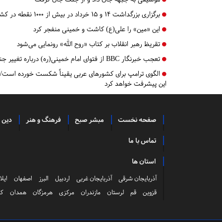
برگزاری بزرگداشت ۱۴ و ۱۵ خرداد در بیش از ۱۰۰۰ نقطه در کشور
این «‌مین» را علی‌(ع) کاشت و خمینی منفجر کرد
تقریظ رهبر انقلاب بر کتاب «روح الله» رونمایی می‌شود
تعجب خبرنگار BBC از فتوای امام خمینی(ره) درباره تغییر جنسیت
الگوی ترامپ برای کشورهای عربی یقیناً شکست‌ خورده است/ 
این پیشرفت خواهد کرد
صفحه نخست
مبشر صبح
فرهنگ و هنر
دین 
تماس با ما
استان ها
آذربایجان شرقی
آذربایجان غربی
اردبیل
البرز
اصفهان
ایلا
قزوین
قم
لرستان
مازندران
مرکزی
هرمزگان
همدان
کر