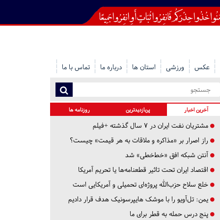
عکس
ورزشی
استان ها
درباره ما
تماس با ما
آخرین اخبار
پربازدیدترین
روزنامه ها
مشتریان نفت ایران در ۷ سال گذشته +فیلم
راز اصرار بر «مذاکره و ملاقات به هر قیمت» چیست؟
آنتن شبکه افق «خط‌خطی» شد
اقتصاد ایران تحت تاثیر قطعنامه‌ها یا تحریم‌ آمریکا
خلع سلاح حزب‌الله پروژه‌ای تحمیلی و آمریکایی است
یمن: تل‌آویو را با موشک هایپرسونیک هدف قرار دادیم
پنج درس‌ حمله به قطر برای ما