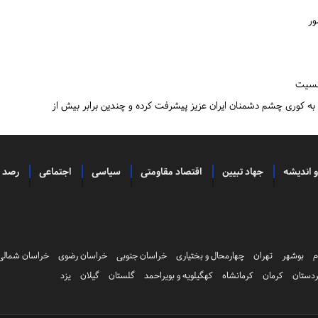
به کوری چشم دشمنان ایران عزیز پیشرفت کرده و چندین برابر بیش از
و اندیشه
جهاد تبیین
اقتصاد مقاومتی
سیاسی
اجتماعی
رصد
م
بوشهر
تهران
چهارمحال و بختیاری
خراسان جنوبی
خراسان رضوی
خراسان شمالی
دستان
کرمان
کرمانشاه
کهگیلویه و بویراحمد
گلستان
گیلان
یزد