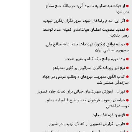
از «یکشنبه عظیم» تا نبرد آتی؛ حزب‌الله خلع سلاح
نمی‌شود
اگر این اقدام رضاخان نبود، امروز نگران زنگزور نبودیم
تمدید عضویت اعضای هیات‌امنای کمیته امداد توسط
رهبر انقلاب
درباره توافق زنگزور/ تهدیدات جدی علیه منافع ملی
جمهوری اسلامی ایران
یزد:
دوره جامع ترک گناه و تغییر عادت
تیغ تیز روزنامه‌نگاران اسرائیلی بر گلوی نتانیاهو
کتاب الگوی مدیریت نیروهای داوطلب مردمی در جهاد
سازندگی منتشر شد
تهران:
آموزش مهارت‌های حیاتی برای نجات جان+تصویر
خراسان رضوی:
فراخوان ایده و طرح فیلم‌نامه معلم
دوست‌داشتنی
قزوین:
غزه غذا ندارد
فارس:
گزارش تصویری از فعالان تربیتی در شیراز