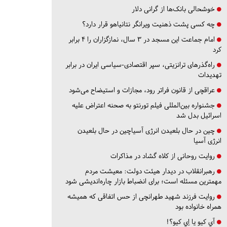
خوشحالی بانک‌ها از گرانی دلار
چه کسی پشت ذهنیت ویرانگر نتانیاهو قرار دارد؟
امام جماعت این مسجد در ۳ سال، نمازگزاران را ۴ برابر
کرد
راه‌گذرهای ترانزیتی، سپر اقتصادی-سیاسی ایران در برابر
تهدیدات
عراقچی از قانون فراتر رود، مجازات و استیضاح می‌شود
جشنواره بین‌المللی فیلم تورنتو به صحنه اعتراض علیه
اسرائیل بدل شد
چین در حال بلعیدن انرژی آسیاچین در حال بلعیدن
انرژی آسیا
روایت روحانی از کلاه گشاد در مذاکرات
رهبرانقلاب در دیدار هیئت دولت: معیشت مردم
مهمترین مسئله است؛ برای انضباط بازار چاره‌اندیشی شود
روایت فرزند شهید طهرانچی از حس اتفاقی که همیشه
همراه خانواده بود
آي كيو يا اِي كيو؟!