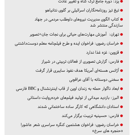
یزد:
دوره جامع ترک گناه و تغییر عادت
تیغ تیز روزنامه‌نگاران اسرائیلی بر گلوی نتانیاهو
کتاب الگوی مدیریت نیروهای داوطلب مردمی در جهاد
سازندگی منتشر شد
تهران:
آموزش مهارت‌های حیاتی برای نجات جان+تصویر
خراسان رضوی:
فراخوان ایده و طرح فیلم‌نامه معلم دوست‌داشتنی
قزوین:
غزه غذا ندارد
فارس:
گزارش تصویری از فعالان تربیتی در شیراز
آژانس هسته‌ای آمریکا هدف نفوذ سایبری قرار گرفت
سخنی دوستانه با آقای عراقچی
ابعاد ناگوار حمله به زندان اوین از قاب اینترنشنال و BBC فارسی
البرز:
بازدید میدانی از تولید فیلم‌های خرده‌روایت داستانی
استادان دانشگاهی که کارگر ساده ساختمانی شدند
فارس:
حسینیه تربیت برگزار می‌کند
خراسان رضوی:
فراخوان هشتمین کنگره سراسری شعر عاشورا
«حنجره های سرخ»