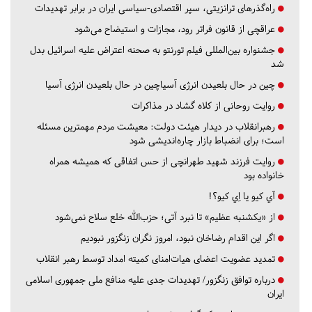
راه‌گذرهای ترانزیتی، سپر اقتصادی-سیاسی ایران در برابر تهدیدات
عراقچی از قانون فراتر رود، مجازات و استیضاح می‌شود
جشنواره بین‌المللی فیلم تورنتو به صحنه اعتراض علیه اسرائیل بدل
شد
چین در حال بلعیدن انرژی آسیاچین در حال بلعیدن انرژی آسیا
روایت روحانی از کلاه گشاد در مذاکرات
رهبرانقلاب در دیدار هیئت دولت: معیشت مردم مهمترین مسئله
است؛ برای انضباط بازار چاره‌اندیشی شود
روایت فرزند شهید طهرانچی از حس اتفاقی که همیشه همراه
خانواده بود
آي كيو يا اِي كيو؟!
از «یکشنبه عظیم» تا نبرد آتی؛ حزب‌الله خلع سلاح نمی‌شود
اگر این اقدام رضاخان نبود، امروز نگران زنگزور نبودیم
تمدید عضویت اعضای هیات‌امنای کمیته امداد توسط رهبر انقلاب
درباره توافق زنگزور/ تهدیدات جدی علیه منافع ملی جمهوری اسلامی
ایران