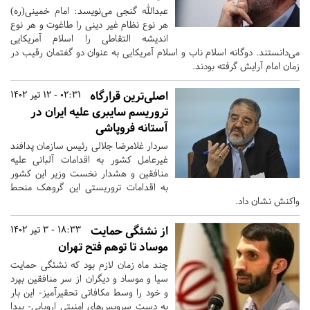
عبدالله گنجی می‌نویسد: امام خمینی(ره)
هر نوع نظام غیر دینی را طاغوت و هر نوع
اندیشه التقاطی را اسلام آمریکایی
می‌دانستند. دوگانه اسلام ناب و اسلام آمریکایی به عنوان دو گفتمان رقیب در
زمان امام آرایش گرفته بودند.
اصلی‌ترین قرارگاه
02:31 - 12 تیر 1402
تروریسم سایبری علیه ایران در
آستانه فروپاشی
سردار غلامرضا جلالی رئیس سازمان پدافند
غیرعامل کشور به اقدامات آلبانی علیه
منافقین و هشدار نخست وزیر این کشور
به اقدامات تروریستی این گروهک منحط
واکنش نشان داد.
از نشئگی حمایت
18:33 - 3 تیر 1402
موساد تا توهم فتح تهران
چند ماه زمان لازم بود که نشئگی حمایت
سیا و موساد و دیگران از سر منافقین بپرد
و خود را وسط مکافاتی تحقیرآمیز- این بار
به دست سرویس‌های امنیتی اروپایی- پیدا