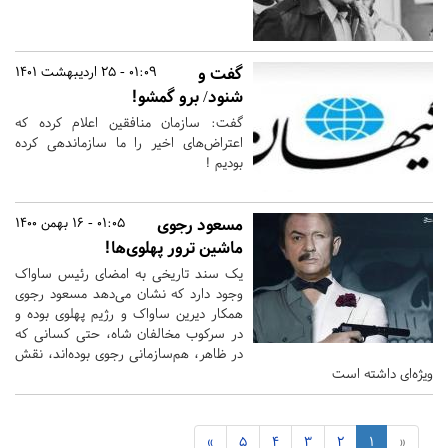
گفت و
01:09 - 25 اردیبهشت 1401
شنود/ برو گمشو!
گفت: سازمان منافقین اعلام کرده که
اعتراض‌های اخیر را ما سازماندهی کرده
بودیم !
مسعود رجوی
01:05 - 16 بهمن 1400
ماشین ترور پهلوی‌ها!
یک سند تاریخی به امضای رئیس ساواک
وجود دارد که نشان می‌دهد مسعود رجوی
همکار دیرین ساواک و رژیم پهلوی بوده و
در سرکوب مخالفان شاه، حتی کسانی که
در ظاهر، هم‌سازمانی رجوی بوده‌اند، نقش
ویژه‌ای داشته است
»
5
4
3
2
1
«