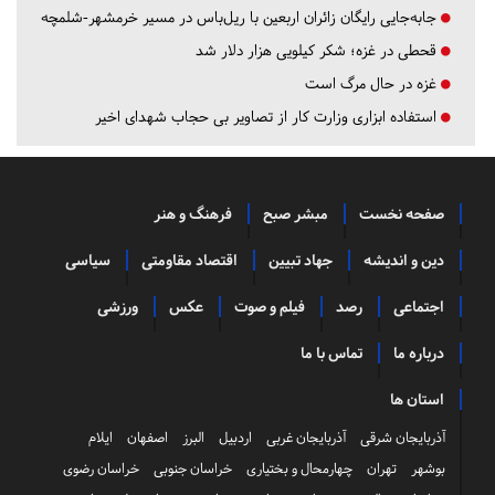
جابه‌جایی رایگان زائران اربعین با ریل‌باس در مسیر خرمشهر-شلمچه
قحطی در غزه؛ شکر کیلویی هزار دلار شد
غزه در حال مرگ است
استفاده ابزاری وزارت کار از تصاویر بی حجاب شهدای اخیر
صفحه نخست
مبشر صبح
فرهنگ و هنر
دین و اندیشه
جهاد تبیین
اقتصاد مقاومتی
سیاسی
اجتماعی
رصد
فیلم و صوت
عکس
ورزشی
درباره ما
تماس با ما
استان ها
آذربایجان شرقی
آذربایجان غربی
اردبیل
البرز
اصفهان
ایلام
بوشهر
تهران
چهارمحال و بختیاری
خراسان جنوبی
خراسان رضوی