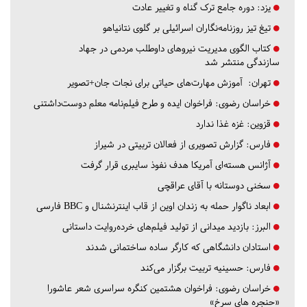
یزد:
دوره جامع ترک گناه و تغییر عادت
تیغ تیز روزنامه‌نگاران اسرائیلی بر گلوی نتانیاهو
کتاب الگوی مدیریت نیروهای داوطلب مردمی در جهاد
سازندگی منتشر شد
تهران:
آموزش مهارت‌های حیاتی برای نجات جان+تصویر
خراسان رضوی:
فراخوان ایده و طرح فیلم‌نامه معلم دوست‌داشتنی
قزوین:
غزه غذا ندارد
فارس:
گزارش تصویری از فعالان تربیتی در شیراز
آژانس هسته‌ای آمریکا هدف نفوذ سایبری قرار گرفت
سخنی دوستانه با آقای عراقچی
ابعاد ناگوار حمله به زندان اوین از قاب اینترنشنال و BBC فارسی
البرز:
بازدید میدانی از تولید فیلم‌های خرده‌روایت داستانی
استادان دانشگاهی که کارگر ساده ساختمانی شدند
فارس:
حسینیه تربیت برگزار می‌کند
خراسان رضوی:
فراخوان هشتمین کنگره سراسری شعر عاشورا
«حنجره های سرخ»