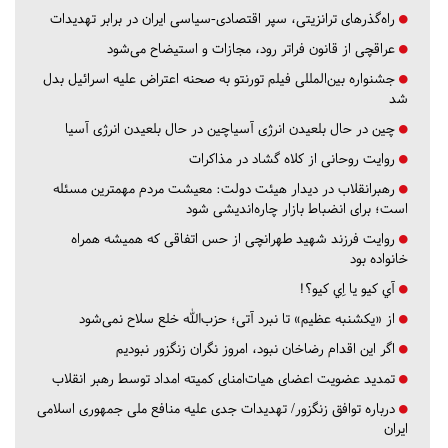
راه‌گذرهای ترانزیتی، سپر اقتصادی-سیاسی ایران در برابر تهدیدات
عراقچی از قانون فراتر رود، مجازات و استیضاح می‌شود
جشنواره بین‌المللی فیلم تورنتو به صحنه اعتراض علیه اسرائیل بدل
شد
چین در حال بلعیدن انرژی آسیاچین در حال بلعیدن انرژی آسیا
روایت روحانی از کلاه گشاد در مذاکرات
رهبرانقلاب در دیدار هیئت دولت: معیشت مردم مهمترین مسئله
است؛ برای انضباط بازار چاره‌اندیشی شود
روایت فرزند شهید طهرانچی از حس اتفاقی که همیشه همراه
خانواده بود
آي كيو يا اِي كيو؟!
از «یکشنبه عظیم» تا نبرد آتی؛ حزب‌الله خلع سلاح نمی‌شود
اگر این اقدام رضاخان نبود، امروز نگران زنگزور نبودیم
تمدید عضویت اعضای هیات‌امنای کمیته امداد توسط رهبر انقلاب
درباره توافق زنگزور/ تهدیدات جدی علیه منافع ملی جمهوری اسلامی
ایران