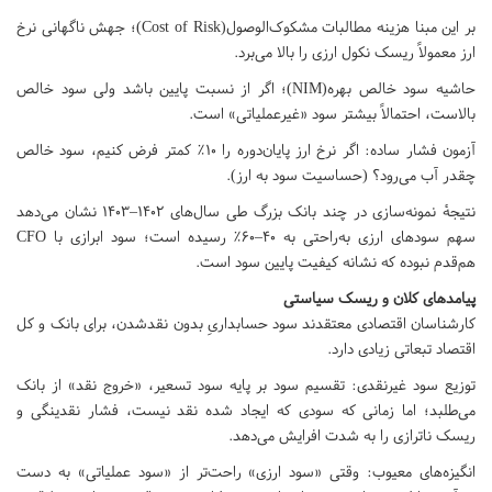
بر این مبنا هزینه مطالبات مشکوک‌الوصول(Cost of Risk)؛ جهش ناگهانی نرخ
ارز معمولاً ریسک نکول ارزی را بالا می‌برد.
حاشیه سود خالص بهره(NIM)؛ اگر از نسبت پایین باشد ولی سود خالص
بالاست، احتمالاً بیشتر سود «غیرعملیاتی» است.
آزمون فشار ساده: اگر نرخ ارز پایان‌دوره را ۱۰٪ کمتر فرض کنیم، سود خالص
چقدر آب می‌رود؟ (حساسیت سود به ارز).
نتیجهٔ نمونه‌سازی در چند بانک بزرگ طی سال‌های ۱۴۰۲–۱۴۰۳ نشان می‌دهد
سهم سودهای ارزی به‌راحتی به ۴۰–۶۰٪ رسیده است؛ سود ابرازی با CFO
هم‌قدم نبوده که نشانه‌ کیفیت پایین سود است.
پیامدهای کلان و ریسک سیاستی
کارشناسان اقتصادی معتقدند سود حسابداریِ بدون نقدشدن، برای بانک و کل
اقتصاد تبعاتی زیادی دارد.
توزیع سود غیرنقدی: تقسیم سود بر پایه سود تسعیر، «خروج نقد» از بانک
می‌طلبد؛ اما زمانی که سودی که ایجاد شده نقد نیست، فشار نقدینگی و
ریسک ناترازی را به شدت افرایش می‌دهد.
انگیزه‌های معیوب: وقتی «سود ارزی» راحت‌تر از «سود عملیاتی» به دست