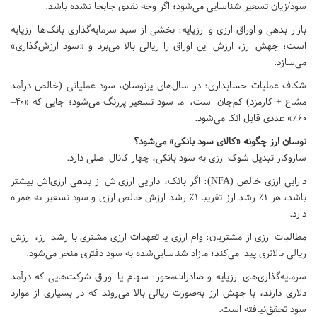
سود/زیان تسعیر شناسایی می‌شود؛ اگر وجه نقدی جابجا نشده باشد.
بازار بدهی و اوراق ارزی و ارزپایه: بخشی از سبد سرمایه‌گذاری بانک‌ها ارزپایه
است؛ جهش ارز، ارزش این اوراق را ریالی بالا می‌برد و «سود ارزش‌گذاری»
می‌سازد.
شکاف عملیات حسابداری: در سال‌های پرنوسان، سود عملیاتی (خالص درآمد
مشاع + کارمزد) کم‌جان است، اما سود تسعیر پررنگ می‌شود؛ جایی که «۴۰–
۶۰٪» عددی قابل اتکا می‌شود.
نوسان ارز چگونه «کالای سود بانکی» می‌شود؟
سازوکار تبدیل شوک ارزی به سود بانکی، چهار کانال اصلی دارد.
دارایی ارزی خالص (NFA): اگر بانک، دارایی ارزی‌اش از بدهی ارزی‌اش بیشتر
باشد، هر ۱٪ رشد ارز تقریبا ۱٪ رشد ارزش خالص ارزی و سود تسعیر به همراه
دارد.
مطالبات ارزی از مشتریان: وام ارزی یا تعهدات ارزی مشتری با رشد ارز، ارزش
ریالی بالاتری پیدا می‌کند؛ مازاد شناسایی‌شده به سود دفتری منحر می‌شود.
سرمایه‌گذاری‌های ارزپایه و صادرات‌محور: سهام یا اوراق شرکت‌هایی که درآمد
دلاری دارند، با جهش ارز به‌صورت ریالی بالا می‌روند که در بسیاری از موارد
سود تحقق‌نیافته است.