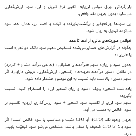
بازارگردانی اوراق دولتی ارزپایه: تغییر نرخ تنزیل و ارز، سود ارزش‌گذاری
می‌سازد؛ بدون جریان نقد واقعی.
این سودها چرخه‌پذیر و برگشت‌پذیرند؛ با ثبات یا افت ارز، همان خط سود
می‌تواند تبدیل به زیان شود.
خواندن صورت‌های مالی: از ادعا تا عدد
چگونه در گزارش‌های حسابرسی‌شده تشخیص دهیم سود بانک «واقعی» است
یا «ارزی»؟
جدول سود و زیان: سهم «درآمدهای عملیاتی» (خالص درآمد مشاع + کارمزد)
در مقابل «سایر درآمدها/هزینه‌ها» (تسعیر، ارزش‌گذاری، فروش دارایی). اگر
سهم «سایر» بالاست باید نسبت به این موضوع هشدار داده شود.
یادداشت تسعیر: ردیف «سود و زیان تسعیر ارز» را استخراج کنید. نسبت
بگیرید:
سهم سود ارزی از تقسیم سود تسعیر + سود ارزش‌گذاری ارزپایه تقسیم بر
سود خالص به دست می آید.
جریان وجوه نقد (CFO): آیا CFO مثبت و متناسب با سود خالص است؟ اگر
سود بالا اما CFO ضعیف یا منفی باشد، مشخص می‌شو سود کیفیّت پایینی
دارد.