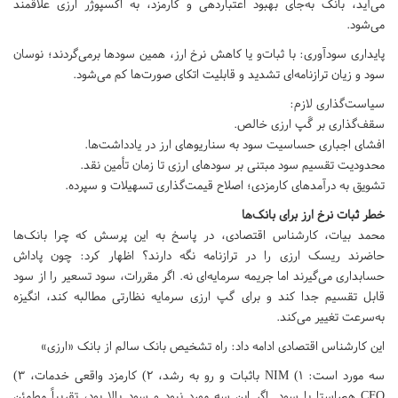
می‌آید، بانک به‌جای بهبود اعتباردهی و کارمزد، به اکسپوژر ارزی علاقمند
می‌شود.
پایداری سودآوری: با ثبات‌و یا کاهش نرخ ارز، همین سودها برمی‌گردند؛ نوسان
سود و زیان ترازنامه‌ای تشدید و قابلیت اتکای صورت‌ها کم می‌شود.
سیاست‌گذاری لازم:
سقف‌گذاری بر گَپ ارزی خالص.
افشای اجباری حساسیت سود به سناریوهای ارز در یادداشت‌ها.
محدودیت تقسیم سود مبتنی بر سودهای ارزی تا زمان تأمین نقد.
تشویق به درآمدهای کارمزدی؛ اصلاح قیمت‌گذاری تسهیلات و سپرده.
خطر ثبات نرخ ارز برای بانک‌ها
محمد بیات، کارشناس اقتصادی، در پاسخ به این پرسش که چرا بانک‌ها
حاضرند ریسک ارزی را در ترازنامه نگه دارند؟ اظهار کرد: چون پاداش
حسابداری می‌گیرند اما جریمه سرمایه‌ای نه. اگر مقررات، سود تسعیر را از سود
قابل تقسیم جدا کند و برای گپ ارزی سرمایه نظارتی مطالبه کند، انگیزه
به‌سرعت تغییر می‌کند.
این کارشناس اقتصادی ادامه داد: راه تشخیص بانک سالم از بانک «ارزی»
سه مورد است: ۱) NIM باثبات و رو به رشد، ۲) کارمزد واقعی خدمات، ۳)
CFO هم‌راستا با سود. اگر این سه مورد نبود و سود بالا بود، تقریباً مطمئن