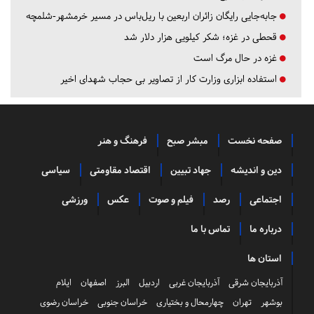
جابه‌جایی رایگان زائران اربعین با ریل‌باس در مسیر خرمشهر-شلمچه
قحطی در غزه؛ شکر کیلویی هزار دلار شد
غزه در حال مرگ است
استفاده ابزاری وزارت کار از تصاویر بی حجاب شهدای اخیر
صفحه نخست
مبشر صبح
فرهنگ و هنر
دین و اندیشه
جهاد تبیین
اقتصاد مقاومتی
سیاسی
اجتماعی
رصد
فیلم و صوت
عکس
ورزشی
درباره ما
تماس با ما
استان ها
آذربایجان شرقی
آذربایجان غربی
اردبیل
البرز
اصفهان
ایلام
بوشهر
تهران
چهارمحال و بختیاری
خراسان جنوبی
خراسان رضوی