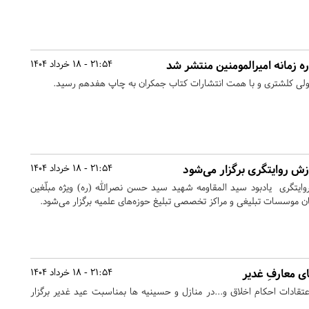
 زمانه امیرالمومنین منتشر شد
21:54 - 18 خرداد 1404
ولی کلشتری و با همت انتشارات کتاب جمکران به چاپ هفدهم رسید.
ش روایتگری برگزار می‌شود
21:54 - 18 خرداد 1404
یتگری یادبود سید المقاومه شهید سید حسن نصرالله (ره) ویژه مبلّغین
ن موسسات تبلیغی و مراکز تخصصی تبلیغ حوزه‌های علمیه برگزار می‌شود.
ی معارفِ غدیر
21:54 - 18 خرداد 1404
اعتقادات احکام اخلاق و...در منازل و حسینیه ها بمناسبت عید غدیر برگزار