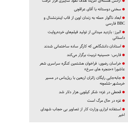
آژانس هسته‌ای آمریکا هدف نفوذ سایبری قرار گرفت
سخنی دوستانه با آقای عراقچی
ابعاد ناگوار حمله به زندان اوین از قاب اینترنشنال و
BBC فارسی
البرز:
بازدید میدانی از تولید فیلم‌های خرده‌روایت
داستانی
استادان دانشگاهی که کارگر ساده ساختمانی شدند
فارس:
حسینیه تربیت برگزار می‌کند
خراسان رضوی:
فراخوان هشتمین کنگره سراسری شعر
عاشورا «حنجره های سرخ»
جابه‌جایی رایگان زائران اربعین با ریل‌باس در مسیر
خرمشهر-شلمچه
قحطی در غزه؛ شکر کیلویی هزار دلار شد
غزه در حال مرگ است
استفاده ابزاری وزارت کار از تصاویر بی حجاب شهدای
اخیر