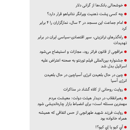
خوشحالی بانک‌ها از گرانی دلار
چه کسی پشت ذهنیت ویرانگر نتانیاهو قرار دارد؟
امام جماعت این مسجد در ۳ سال، نمازگزاران را ۴ برابر
کرد
راه‌گذرهای ترانزیتی، سپر اقتصادی-سیاسی ایران در برابر
تهدیدات
عراقچی از قانون فراتر رود، مجازات و استیضاح می‌شود
جشنواره بین‌المللی فیلم تورنتو به صحنه اعتراض علیه
اسرائیل بدل شد
چین در حال بلعیدن انرژی آسیاچین در حال بلعیدن
انرژی آسیا
روایت روحانی از کلاه گشاد در مذاکرات
رهبرانقلاب در دیدار هیئت دولت: معیشت مردم
مهمترین مسئله است؛ برای انضباط بازار چاره‌اندیشی شود
روایت فرزند شهید طهرانچی از حس اتفاقی که همیشه
همراه خانواده بود
آي كيو يا اِي كيو؟!