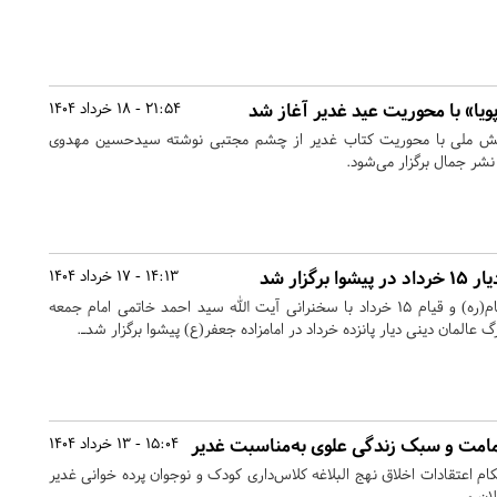
ویا» با محوریت عید غدیر آغاز شد
21:54 - 18 خرداد 1404
ویش ملی با محوریت کتاب غدیر از چشم مجتبی نوشته سیدحسین مهدوی
نشر جمال برگزار می‌شود.
گزار شد
14:13 - 17 خرداد 1404
به مناسبت سالروز رحلت امام(ره) و قیام ۱۵ خرداد با سخنرانی آیت الله سید احمد خاتمی امام جمعه
 عالمان دینی دیار پانزده خرداد در امامزاده جعفر(ع) پیشوا برگزار شدـ.
 امامت و سبک زندگی علوی به‌مناسبت غدیر
15:04 - 13 خرداد 1404
م اعتقادات اخلاق نهج البلاغه کلاس‌داری کودک و نوجوان پرده خوانی غدیر
ان و...