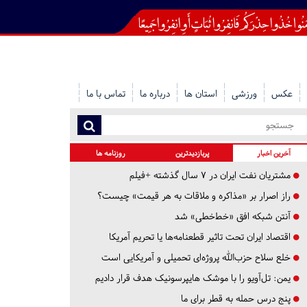
عکس
ورزشی
استان ها
درباره ما
تماس با ما
آخرین اخبار
پربازدیدترین
روزنامه ها
مشتریان نفت ایران در ۷ سال گذشته +فیلم
راز اصرار بر «مذاکره و ملاقات به هر قیمت» چیست؟
آنتن شبکه افق «خط‌خطی» شد
اقتصاد ایران تحت تاثیر قطعنامه‌ها یا تحریم‌ آمریکا
خلع سلاح حزب‌الله پروژه‌ای تحمیلی و آمریکایی است
یمن: تل‌آویو را با موشک هایپرسونیک هدف قرار دادیم
پنج درس‌ حمله به قطر برای ما