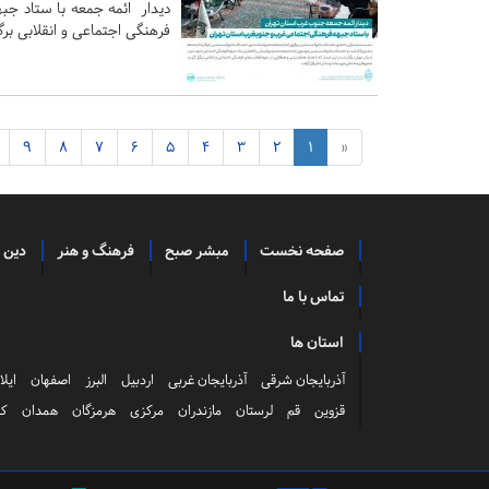
دیدار ائمه جمعه با ستاد جبه
فرهنگی اجتماعی و انقلابی برگز
9
8
7
6
5
4
3
2
1
«
صفحه نخست
مبشر صبح
فرهنگ و هنر
دین 
تماس با ما
استان ها
آذربایجان شرقی
آذربایجان غربی
اردبیل
البرز
اصفهان
ایلا
قزوین
قم
لرستان
مازندران
مرکزی
هرمزگان
همدان
کر