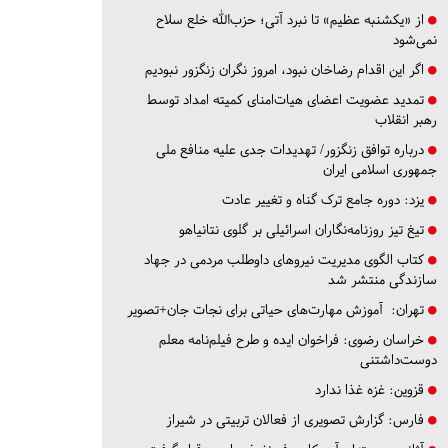
از «یکشنبه عظیم» تا نبرد آتی؛ حزب‌الله خلع سلاح
نمی‌شود
اگر این اقدام رضاخان نبود، امروز نگران زنگزور نبودیم
تمدید عضویت اعضای هیات‌امنای کمیته امداد توسط
رهبر انقلاب
درباره توافق زنگزور/ تهدیدات جدی علیه منافع ملی
جمهوری اسلامی ایران
یزد:
دوره جامع ترک گناه و تغییر عادت
تیغ تیز روزنامه‌نگاران اسرائیلی بر گلوی نتانیاهو
کتاب الگوی مدیریت نیروهای داوطلب مردمی در جهاد
سازندگی منتشر شد
تهران:
آموزش مهارت‌های حیاتی برای نجات جان+تصویر
خراسان رضوی:
فراخوان ایده و طرح فیلم‌نامه معلم
دوست‌داشتنی
قزوین:
غزه غذا ندارد
فارس:
گزارش تصویری از فعالان تربیتی در شیراز