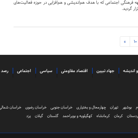
ه فرهنگی اجتماعی که با هدف هم‌اندیشی و هم‌افزایی در حوزه فعالیت‌های
ار گردید.
»
10
و اندیشه
جهاد تبیین
اقتصاد مقاومتی
سیاسی
اجتماعی
رصد
م
بوشهر
تهران
چهارمحال و بختیاری
خراسان جنوبی
خراسان رضوی
خراسان شمالی
دستان
کرمان
کرمانشاه
کهگیلویه و بویراحمد
گلستان
گیلان
یزد