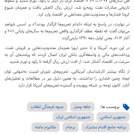
طی سال‌های ۱۳۹۷ تا ۱۳۹۹ اقتصاد ایران بار دیگر با رکود، تورم شدید و سقوط
تاریخی صادرات نفت روبه‌رو شد، ارزش ریال کاهش یافت و همزمان شیوع
کرونا فشارها و محدودیت‌های مضاعفی بر اقتصاد وارد کرد.
در نهایت، در پاسخ به اینکه «کدام تحریم‌ها اثرگذار بودند؟» بر اسس شواهد
می‌توان گفت که نقطه عطف اثرگذاری واقعی تحریم‌ها به سال‌های پایانی ۲۰۱۱ و
آغاز ۲۰۱۲، یعنی اوایل دهه ۱۳۹۰ بازمی‌گردد.
در این دوره، آمریکا و تا حدی اروپا همزمان محدودیت‌هایی بر فروش نفت،
پرداخت‌های مالی و واسطه‌گری بانکی ایران اعمال کردند که پیامدهای آن به
سرعت در اقتصاد آشکار شد؛ از افت ارزش ریال گرفته تا رکود و تورم شدید.
از نگاه بیشتر کارشناسان آمریکایی، تحریم‌های شورای امنیت به‌تنهایی توان
ایجاد چنین فشاری را نداشتند، به همین دلیل نیز در مطالعات و تحلیل‌های
آنان، کانون توجه بر شبکه پیچیده و گسترده تحریم‌های آمریکا قرار دارد.
برچسب ها:
حلقه وصل
جبهه فرهنگی انقلاب
جمهوری اسلامی
جمهوری اسلامی ایران
برنامه جامع اقدام مشترک
برجام
مکانیزم ماشه