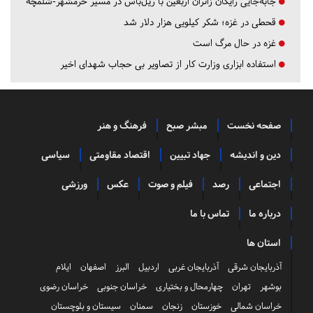
جابه‌جایی رایگان زائران اربعین با ریل‌باس در مسیر خرمشهر-شلمچه
قحطی در غزه؛ شکر کیلویی هزار دلار شد
غزه در حال مرگ است
استفاده ابزاری وزارت کار از تصاویر بی حجاب شهدای اخیر
صفحه نخست
مبشر صبح
فرهنگ و هنر
دین و اندیشه
جهاد تبیین
اقتصاد مقاومتی
سیاسی
اجتماعی
رصد
فیلم و صوت
عکس
ورزشی
درباره ما
تماس با ما
استان ها
آذربایجان شرقی
آذربایجان غربی
اردبیل
البرز
اصفهان
ایلام
بوشهر
تهران
چهارمحال و بختیاری
خراسان جنوبی
خراسان رضوی
خراسان شمالی
خوزستان
زنجان
سمنان
سیستان و بلوچستان