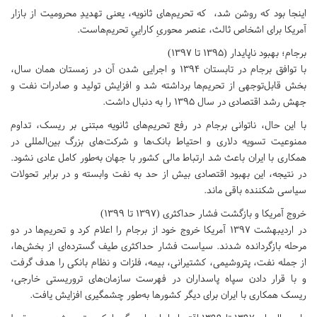
اینجا بود که روشن شد، که تحریم‌های ثانویه، یعنی تهدیدِ محروميت از بازار
آمریکا برای اشخاص ثالث، عنصر محوریِ کاراییِ تحریم‌هاست.
برجام؛ بهبود ناپایدار (۱۳۹۵ تا ۱۳۹۷)
با توافق برجام در تابستان ۱۳۹۴ و اجرایی شدن آن در زمستان همان سال،
بخش قابل‌توجهی از تحریم‌ها برداشته شد و افزایش تولید و صادرات نفت و
جهش رشد اقتصادی در سال ۱۳۹۵ را به دنبال داشت.
با این حال، ناتوانی برجام در رفع تحریم‌های ثانویه مبتنی بر ریسک، تداوم
ممنوعیت تسویه دلاری و احتیاط بانک‌ها و شرکت‌های بزرگ بین‌المللی در
همکاری با ایران باعث شد ارتباط مالی کشور با جهان به‌طور کامل عادی نشود.
در نتیجه، این بهبود اقتصادی بیش از حد به نفت وابسته و در برابر تحولات
سیاسی شکننده باقی ماند.
خروج آمریکا و بازگشت فشار حداکثری (۱۳۹۷ تا ۱۳۹۹)
در اردیبهشت ۱۳۹۷ آمریکا خروج خود از برجام را اعلام کرد و تحریم‌ها در دو
مرحله بازگردانده شدند. سیاست فشار حداکثری طیف گسترده‌ای از بخش‌ها،
از جمله نفت، پتروشیمی، کشتیرانی، بیمه، فلزات و نظام بانکی را هدف گرفت
و با قرار دادن سپاه پاسداران در فهرست سازمان‌های تروریستی خارجی،
ریسک همکاری با ایران برای دیگر کشورها به‌طور چشمگیری افزایش یافت.