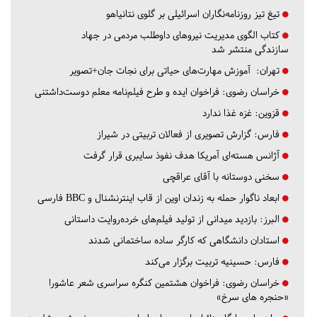
تیغ تیز روزنامه‌نگاران اسرائیلی بر گلوی نتانیاهو
کتاب الگوی مدیریت نیروهای داوطلب مردمی در جهاد
سازندگی منتشر شد
تهران:
آموزش مهارت‌های حیاتی برای نجات جان+تصویر
خراسان رضوی:
فراخوان ایده و طرح فیلم‌نامه معلم دوست‌داشتنی
قزوین:
غزه غذا ندارد
فارس:
گزارش تصویری از فعالان تربیتی در شیراز
آژانس هسته‌ای آمریکا هدف نفوذ سایبری قرار گرفت
سخنی دوستانه با آقای عراقچی
ابعاد ناگوار حمله به زندان اوین از قاب اینترنشنال و BBC فارسی
البرز:
بازدید میدانی از تولید فیلم‌های خرده‌روایت داستانی
استادان دانشگاهی که کارگر ساده ساختمانی شدند
فارس:
حسینیه تربیت برگزار می‌کند
خراسان رضوی:
فراخوان هشتمین کنگره سراسری شعر عاشورا
«حنجره های سرخ»