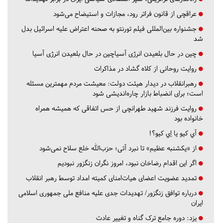
عراقچی از قانون فراتر رود، مجازات و استیضاح می‌شود
جشنواره بین‌المللی فیلم تورنتو به صحنه اعتراض علیه اسرائیل بدل
شد
چین در حال بلعیدن انرژی آسیاچین در حال بلعیدن انرژی آسیا
روایت روحانی از کلاه گشاد در مذاکرات
رهبرانقلاب در دیدار هیئت دولت: معیشت مردم مهمترین مسئله
است؛ برای انضباط بازار چاره‌اندیشی شود
روایت فرزند شهید طهرانچی از حس اتفاقی که همیشه همراه
خانواده بود
آي كيو يا اِي كيو؟!
از «یکشنبه عظیم» تا نبرد آتی؛ حزب‌الله خلع سلاح نمی‌شود
اگر این اقدام رضاخان نبود، امروز نگران زنگزور نبودیم
تمدید عضویت اعضای هیات‌امنای کمیته امداد توسط رهبر انقلاب
درباره توافق زنگزور/ تهدیدات جدی علیه منافع ملی جمهوری اسلامی
ایران
یزد:
دوره جامع ترک گناه و تغییر عادت