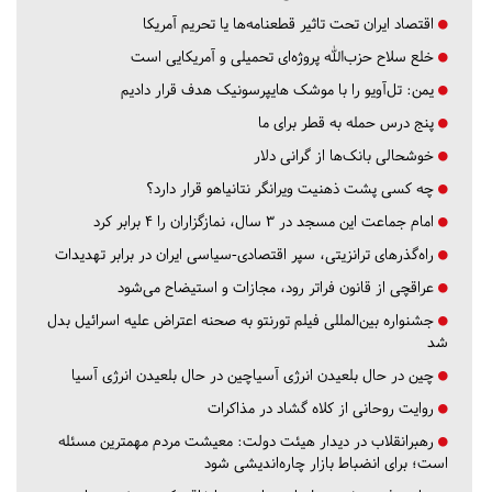
اقتصاد ایران تحت تاثیر قطعنامه‌ها یا تحریم‌ آمریکا
خلع سلاح حزب‌الله پروژه‌ای تحمیلی و آمریکایی است
یمن: تل‌آویو را با موشک هایپرسونیک هدف قرار دادیم
پنج درس‌ حمله به قطر برای ما
خوشحالی بانک‌ها از گرانی دلار
چه کسی پشت ذهنیت ویرانگر نتانیاهو قرار دارد؟
امام جماعت این مسجد در ۳ سال، نمازگزاران را ۴ برابر کرد
راه‌گذرهای ترانزیتی، سپر اقتصادی-سیاسی ایران در برابر تهدیدات
عراقچی از قانون فراتر رود، مجازات و استیضاح می‌شود
جشنواره بین‌المللی فیلم تورنتو به صحنه اعتراض علیه اسرائیل بدل
شد
چین در حال بلعیدن انرژی آسیاچین در حال بلعیدن انرژی آسیا
روایت روحانی از کلاه گشاد در مذاکرات
رهبرانقلاب در دیدار هیئت دولت: معیشت مردم مهمترین مسئله
است؛ برای انضباط بازار چاره‌اندیشی شود