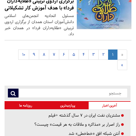
برگزاری اردوی تربیتی «طلایه‌داران
فردا» با هدف آموزش کار تشکیلاتی
مسئول اتحادیه انجمن‌های اسلامی
دانش‌آموزان استان همدان از برگزاری اردوی
تربیتی «طلایه‌داران فردا» در همدان خبر
داد.
10
9
8
7
6
5
4
3
2
1
«
»
آخرین اخبار
پربازدیدترین
روزنامه ها
مشتریان نفت ایران در ۷ سال گذشته +فیلم
راز اصرار بر «مذاکره و ملاقات به هر قیمت» چیست؟
آنتن شبکه افق «خط‌خطی» شد