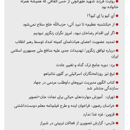
روایت فرزند شهید طهرانچی از حس اتفاقی که همیشه همراه
خانواده بود
آي كيو يا اِي كيو؟!
از «یکشنبه عظیم» تا نبرد آتی؛ حزب‌الله خلع سلاح نمی‌شود
اگر این اقدام رضاخان نبود، امروز نگران زنگزور نبودیم
تمدید عضویت اعضای هیات‌امنای کمیته امداد توسط رهبر انقلاب
درباره توافق زنگزور/ تهدیدات جدی علیه منافع ملی جمهوری اسلامی
ایران
یزد:
دوره جامع ترک گناه و تغییر عادت
تیغ تیز روزنامه‌نگاران اسرائیلی بر گلوی نتانیاهو
کتاب الگوی مدیریت نیروهای داوطلب مردمی در جهاد
سازندگی منتشر شد
تهران:
آموزش مهارت‌های حیاتی برای نجات جان+تصویر
خراسان رضوی:
فراخوان ایده و طرح فیلم‌نامه معلم دوست‌داشتنی
قزوین:
غزه غذا ندارد
فارس:
گزارش تصویری از فعالان تربیتی در شیراز