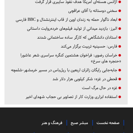
آژانس هسته‌ای آمریکا هدف نفوذ سایبری قرار گرفت
سخنی دوستانه با آقای عراقچی
ابعاد ناگوار حمله به زندان اوین از قاب اینترنشنال و BBC فارسی
البرز:
بازدید میدانی از تولید فیلم‌های خرده‌روایت داستانی
استادان دانشگاهی که کارگر ساده ساختمانی شدند
فارس:
حسینیه تربیت برگزار می‌کند
خراسان رضوی:
فراخوان هشتمین کنگره سراسری شعر عاشورا
«حنجره های سرخ»
جابه‌جایی رایگان زائران اربعین با ریل‌باس در مسیر خرمشهر-شلمچه
قحطی در غزه؛ شکر کیلویی هزار دلار شد
غزه در حال مرگ است
استفاده ابزاری وزارت کار از تصاویر بی حجاب شهدای اخیر
صفحه نخست
مبشر صبح
فرهنگ و هنر