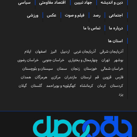
دین و اندیشه
جهاد تبیین
اقتصاد مقاومتی
سیاسی
اجتماعی
رصد
فیلم و صوت
عکس
ورزشی
درباره ما
تماس با ما
استان ها
آذربایجان شرقی
آذربایجان غربی
اردبیل
البرز
اصفهان
ایلام
بوشهر
تهران
چهارمحال و بختیاری
خراسان جنوبی
خراسان رضوی
خراسان شمالی
خوزستان
زنجان
سمنان
سیستان و بلوچستان
فارس
قزوین
قم
لرستان
مازندران
مرکزی
هرمزگان
همدان
کردستان
کرمان
کرمانشاه
کهگیلویه و بویراحمد
گلستان
گیلان
یزد