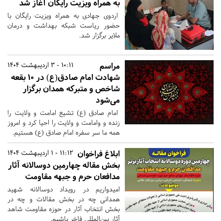
به همراه ویزیت رایگان آغاز شد
اردوی جهادی به همراه ویزیت رایگان با
حضور ریاست شبکه بهداشت و درمان
ملایر برگزار شد.
مراسم
10:11 - 3 اردیبهشت 1404
شهادت امام صادق(ع) در ۱۰ بقعه
شاخص و متبرکه همدان برگزار
می‌شود
امام صادق (ع) تشیع امامت و ولایت را
زنده و وامامت و ولایت را احیا کرد و امروز
همه ما سر سفره امام صادق (ع) هستیم.
ابلاغ فراخوان
11:12 - 1 اردیبهشت 1404
بخش مقاله چهارمین دوسالانه آثار
مدافعان حرم و جبهه مقاومت
اميدواريم در رویداد دوسالانه شهید
همدانی چه در بخش مقالات و چه در
بخش انتخاب آثار در حوزه مقاومت شاهد
آثار بین‌المللی فاخر باشیم.