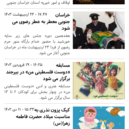
اوقاف و امور خیریه استان خراسان جنوبی
خراسان
17:47 - 22 اردیبهشت 1403
جنوبی معطر به عطر رضوی می
شود
هفدهمین دوره جشن های زیر سایه
خورشید با حضور خدام بارگاه منور حرم
رضوی از فردا ۲۳ اردیبهشت ماه در خراسان
جنوبی آغاز می شود.
مسابقه
16:25 - 19 فروردین 1403
«دوست فلسطینی من» در بیرجند
برگزار می شود
مسابقه هنری و ادبی «دوست فلسطینی
من» در چهار بخش برای کودکان ۶ تا ۱۳
سال برگزار می شود.
کیک پزون نذری به
15:33 - 11 دی 1402
مناسبت میلاد حضرت فاطمه
زهرا(س)