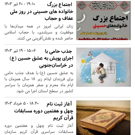
اجتماع بزرگ
19:10 - 20 تیر 1403
خانواده های حسینی در روز ملی
عفاف و حجاب
زنان ایرانی امروز در همه میدان‌ها با
موفقیت و سربلندی، با حجاب اسلامی
حاضر شده و نقش‌آفرینی می‌ کنند.
جذب حامی با
15:06 - 19 تیر 1403
اجرای پویش به عشق حسین (ع)
در خراسان‌جنوبی
به عشق حسین (ع) با هدف جذب حامی
برای فرزندان ایتام زیر ۱۸ سال همزمان با
ایام ماه محرم و صفر همزمان با سراسر
کشور در سطح استان اجرا می شود.
آغاز ثبت نام
18:40 - 5 خرداد 1403
چهل و هفتمین دوره مسابقات
قرآن کریم
آغاز ثبت نام چهل و هفتمین دوره
مسابقات سراسری قرآن کریم سازمان