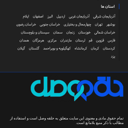
استان ها
آذربایجان شرقی
آذربایجان غربی
اردبیل
البرز
اصفهان
ایلام
بوشهر
تهران
چهارمحال و بختیاری
خراسان جنوبی
خراسان رضوی
خراسان شمالی
خوزستان
زنجان
سمنان
سیستان و بلوچستان
فارس
قزوین
قم
لرستان
مازندران
مرکزی
هرمزگان
همدان
کردستان
کرمان
کرمانشاه
کهگیلویه و بویراحمد
گلستان
گیلان
یزد
تمام حقوق مادی و معنوی این سایت متعلق به
حلقه وصل
است و استفاده از
مطالب با ذکر منبع بلامانع است.