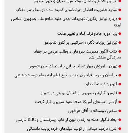
اگر این اقدام رضاخان نبود، امروز نگران زنگزور نبودیم
تمدید عضویت اعضای هیات‌امنای کمیته امداد توسط رهبر انقلاب
درباره توافق زنگزور/ تهدیدات جدی علیه منافع ملی جمهوری اسلامی
ایران
یزد:
دوره جامع ترک گناه و تغییر عادت
تیغ تیز روزنامه‌نگاران اسرائیلی بر گلوی نتانیاهو
کتاب الگوی مدیریت نیروهای داوطلب مردمی در جهاد
سازندگی منتشر شد
تهران:
آموزش مهارت‌های حیاتی برای نجات جان+تصویر
خراسان رضوی:
فراخوان ایده و طرح فیلم‌نامه معلم دوست‌داشتنی
قزوین:
غزه غذا ندارد
فارس:
گزارش تصویری از فعالان تربیتی در شیراز
آژانس هسته‌ای آمریکا هدف نفوذ سایبری قرار گرفت
سخنی دوستانه با آقای عراقچی
ابعاد ناگوار حمله به زندان اوین از قاب اینترنشنال و BBC فارسی
البرز:
بازدید میدانی از تولید فیلم‌های خرده‌روایت داستانی