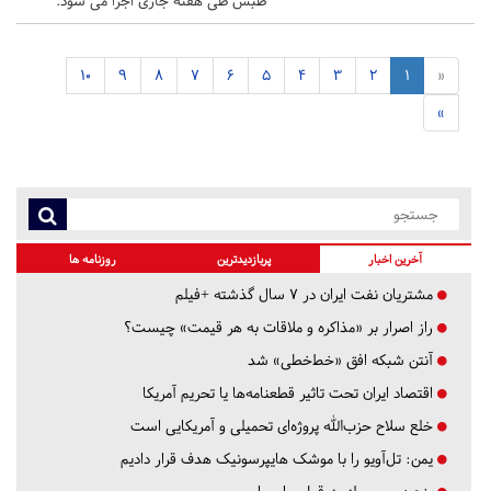
طبس طی هفته جاری اجرا می شود.
10
9
8
7
6
5
4
3
2
1
«
»
آخرین اخبار
پربازدیدترین
روزنامه ها
مشتریان نفت ایران در ۷ سال گذشته +فیلم
راز اصرار بر «مذاکره و ملاقات به هر قیمت» چیست؟
آنتن شبکه افق «خط‌خطی» شد
اقتصاد ایران تحت تاثیر قطعنامه‌ها یا تحریم‌ آمریکا
خلع سلاح حزب‌الله پروژه‌ای تحمیلی و آمریکایی است
یمن: تل‌آویو را با موشک هایپرسونیک هدف قرار دادیم