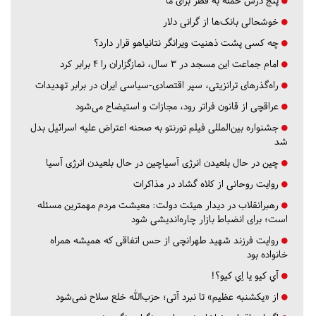
پنج درس‌ حمله به قطر برای ما
خوشحالی بانک‌ها از گرانی دلار
چه کسی پشت ذهنیت ویرانگر نتانیاهو قرار دارد؟
امام جماعت این مسجد در ۳ سال، نمازگزاران را ۴ برابر کرد
راه‌گذرهای ترانزیتی، سپر اقتصادی-سیاسی ایران در برابر تهدیدات
عراقچی از قانون فراتر رود، مجازات و استیضاح می‌شود
جشنواره بین‌المللی فیلم تورنتو به صحنه اعتراض علیه اسرائیل بدل
شد
چین در حال بلعیدن انرژی آسیاچین در حال بلعیدن انرژی آسیا
روایت روحانی از کلاه گشاد در مذاکرات
رهبرانقلاب در دیدار هیئت دولت: معیشت مردم مهمترین مسئله
است؛ برای انضباط بازار چاره‌اندیشی شود
روایت فرزند شهید طهرانچی از حس اتفاقی که همیشه همراه
خانواده بود
آي كيو يا اِي كيو؟!
از «یکشنبه عظیم» تا نبرد آتی؛ حزب‌الله خلع سلاح نمی‌شود