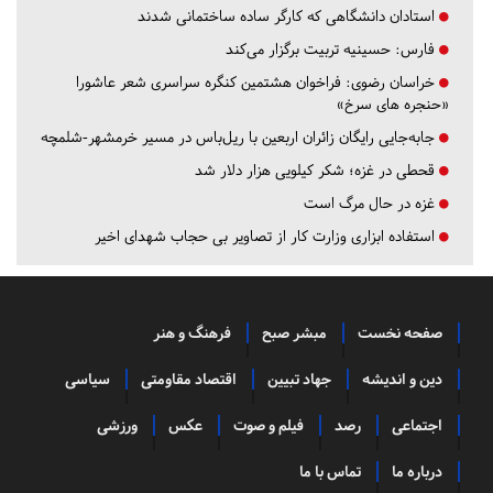
استادان دانشگاهی که کارگر ساده ساختمانی شدند
فارس:
حسینیه تربیت برگزار می‌کند
خراسان رضوی:
فراخوان هشتمین کنگره سراسری شعر عاشورا
«حنجره های سرخ»
جابه‌جایی رایگان زائران اربعین با ریل‌باس در مسیر خرمشهر-شلمچه
قحطی در غزه؛ شکر کیلویی هزار دلار شد
غزه در حال مرگ است
استفاده ابزاری وزارت کار از تصاویر بی حجاب شهدای اخیر
صفحه نخست
مبشر صبح
فرهنگ و هنر
دین و اندیشه
جهاد تبیین
اقتصاد مقاومتی
سیاسی
اجتماعی
رصد
فیلم و صوت
عکس
ورزشی
درباره ما
تماس با ما