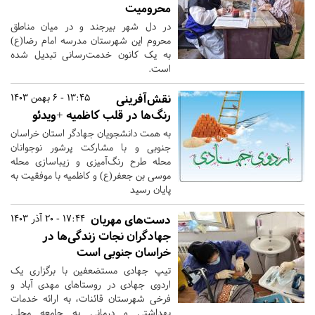
محرومیت
در دل شهر بیرجند و در میان مناطق
محروم این شهرستان مدرسه امام رضا(ع)
به یک کانون خدمت‌رسانی تبدیل شده
است.
نقش‌آفرینی
13:45 - 6 بهمن 1403
رنگ‌ها در قلب کاظمیه +ویدئو
به همت دانشجویان جهادگر استان خراسان
جنوبی و با مشارکت پرشور نوجوانان
محله طرح رنگ‌آمیزی و زیباسازی محله
موسی بن جعفر(ع) و کاظمیه با موفقیت به
پایان رسید
دست‌های مهربان
17:44 - 20 آذر 1403
جهادگران نجات زندگی‌ها در
خراسان جنوبی است
تیپ جهادی مستضعفین با برگزاری یک
اردوی جهادی در روستاهای مهدی آباد و
فرخی شهرستان قائنات، به ارائه خدمات
بهداشتی و درمانی به جامعه محلی