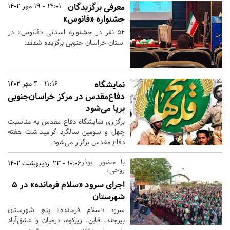
معرفی برگزیدگان
14:01 - 19 مهر 1402
جشنواره «فانوس»
۵۴ نفر در جشنواره استانی «فانوس» در
استان خراسان جنوبی برگزیده شدند.
نمایشگاه
11:16 - 4 مهر 1402
دفاع‌مقدس در مرکز خراسان‌جنوبی
برپا می‌شود
برگزاری نمایشگاه دفاع مقدس به مناسبت
چهل و سومین سالگرد گرامیداشت هفته
دفاع مقدس برگزار می‌شود.
با حضور ابوذر
10:06 - 23 اردیبهشت 1402
روحی؛
اجرای سرود «سلام فرمانده» در ۵
شهرستان‌
سرود «سلام فرمانده» پنج شهرستان
بیرجند، قاین، زیرکوه، درمیان و عشق‌آباد