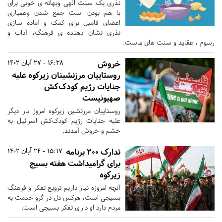
نذری یک سنت الهی وبهانه ی خوبی برای
با هم بودن است جمع شدن وهمیاری
اعضای فامیل برای کمک و آماده سازی
نذری نشان دهنده ی فرهنگ، آداب و
رسوم ، عقاید و سنت های ماست.
خروش
16:28 - 27 آبان 1402
روستاییان مرزنشینان زیرکوه علیه
جنایات رژیم کودک‌کش
صهیونیست
روستاییان مرزنشین زیرکوه امروز بار دیگر
علیه جنایات رژیم کودک‌کش اسرائیل به
خشم و خروش آمدند.
تدارک 200 برنامه
15:17 - 24 آبان 1402
برای گرامیداشت هفته بسیج
زیرکوه
آنچه امروزه نیاز داریم ترویج تفکر و فرهنگ
بسیجی است، هرکس دل در گرو خدمت به
مردم دارد او دارای تفکر بسیجی است‌.