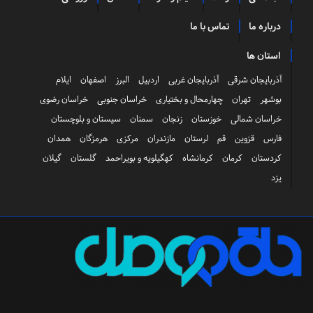
درباره ما
تماس با ما
استان ها
آذربایجان شرقی
آذربایجان غربی
اردبیل
البرز
اصفهان
ایلام
بوشهر
تهران
چهارمحال و بختیاری
خراسان جنوبی
خراسان رضوی
خراسان شمالی
خوزستان
زنجان
سمنان
سیستان و بلوچستان
فارس
قزوین
قم
لرستان
مازندران
مرکزی
هرمزگان
همدان
کردستان
کرمان
کرمانشاه
کهگیلویه و بویراحمد
گلستان
گیلان
یزد