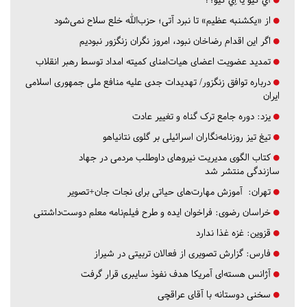
از «یکشنبه عظیم» تا نبرد آتی؛ حزب‌الله خلع سلاح نمی‌شود
اگر این اقدام رضاخان نبود، امروز نگران زنگزور نبودیم
تمدید عضویت اعضای هیات‌امنای کمیته امداد توسط رهبر انقلاب
درباره توافق زنگزور/ تهدیدات جدی علیه منافع ملی جمهوری اسلامی
ایران
یزد:
دوره جامع ترک گناه و تغییر عادت
تیغ تیز روزنامه‌نگاران اسرائیلی بر گلوی نتانیاهو
کتاب الگوی مدیریت نیروهای داوطلب مردمی در جهاد
سازندگی منتشر شد
تهران:
آموزش مهارت‌های حیاتی برای نجات جان+تصویر
خراسان رضوی:
فراخوان ایده و طرح فیلم‌نامه معلم دوست‌داشتنی
قزوین:
غزه غذا ندارد
فارس:
گزارش تصویری از فعالان تربیتی در شیراز
آژانس هسته‌ای آمریکا هدف نفوذ سایبری قرار گرفت
سخنی دوستانه با آقای عراقچی