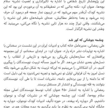
این پژوهشگر تاریخ شفاهی با اشاره به تاثیرگذاری و اهمیت نشریه سلام
بچه‌ها، عنوان کرد: نکته جالبی که در تحقیقاتم به آن برخوردم، این بود که این
نشریه کودک آن‌قدر مهم می‌شود که در تریبون نماز جمعه قم درمورد آن حرف
زده می‌شود و بعدا به‌خاطر مطالبش، عده‌ای شیشه‌های دفتر این نشریه را
می‌شکنند، وقتی تیراژ چند ده هزار تایی نشریه را نگاه می‌کنی، می‎‌بینید که
چقدر این نشریه اثرگذار است.
چشمه جوشانی که کور شد
علی رمضانی، مدیرعامل خانه کتاب و ادبیات ایران در این نشست در سخنانی با
اشاره به تولیدات نشر «راه یار»، عنوان کرد: در ابتدای سخنانم، از این مجموعه
پرافتخاری که ستاره‌هایش یکی‌یکی رو می‌شود و تاریخی از انقلاب را به
نسل‌های بعدی نشان می‌دهد. اگر ما امروز مسأله تربیت نویسندگان را پیگیری
کنیم، در آن اشکالاتی را می‌بینیم نه این‌که تربیت به شکل دیگری می‌شود بلکه
نسل امروز به آن فراوانی اوایل نو نمی‌شود و تجربه نمی‌اندوزد به این دلیل است
که ما دامنه را از بین برده‌ایم. دامنه، نشریات است تا با طی آن، نویسندگان
بتوانند به قله نویسندگی و انتشار اثر مستقل برسند.
رمضانی با اشاره به انتشار 450 عنوان کتاب توسط نویسندگان اصلی مجله
سلام بچه‌ها، گفت: این چشمه جوشانی که در نشریات کودک و نوجوان
داشتیم، اگر دوباره راه بیفتد، در حوزه تألیف ادبیات کودک نوجوان، دوباره به
جایگاه اولیه برمی‌گردیم. به نظرم ما باید برگردیم به دوره مجلات هم در حوزه