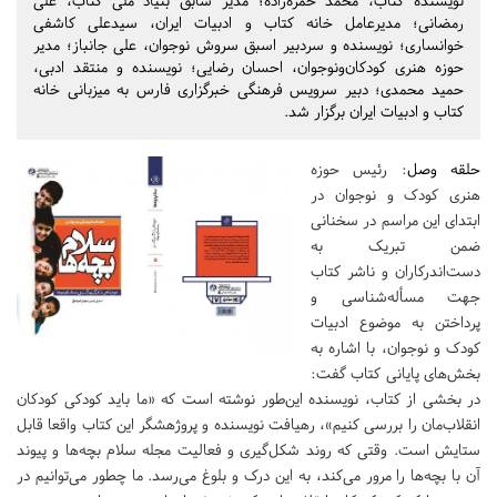
نویسنده کتاب، محمد حمزه‌زاده؛ مدیر سابق بنیاد ملی کتاب، علی
رمضانی؛ مدیرعامل خانه کتاب و ادبیات ایران، سیدعلی کاشفی
خوانساری؛ نویسنده و سردبیر اسبق سروش نوجوان، علی جانباز؛ مدیر
حوزه هنری کودکان‌ونوجوان، احسان رضایی؛ نویسنده و منتقد ادبی،
حمید محمدی؛ دبیر سرویس فرهنگی خبرگزاری فارس به میزبانی خانه
کتاب و ادبیات ایران برگزار شد.
حلقه وصل
: رئیس حوزه
هنری کودک و نوجوان در
ابتدای این مراسم در سخنانی
ضمن تبریک به
دست‌اندرکاران و ناشر کتاب
جهت مسأله‌شناسی و
پرداختن به موضوع ادبیات
کودک و نوجوان، با اشاره به
بخش‌های پایانی کتاب گفت:
در بخشی از کتاب، نویسنده این‌طور نوشته است که «ما باید کودکی کودکان
انقلاب‌مان را بررسی کنیم»، رهیافت نویسنده و پروژهشگر این کتاب واقعا قابل
ستایش است. وقتی که روند شکل‌گیری و فعالیت مجله سلام بچه‌ها و پیوند
آن با بچه‌ها را مرور می‌کند، به این درک و بلوغ می‌رسد. ما چطور می‌توانیم در