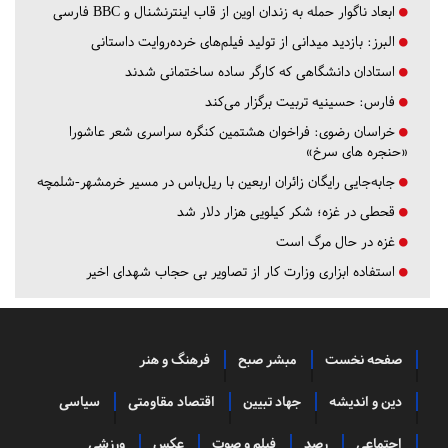
ابعاد ناگوار حمله به زندان اوین از قاب اینترنشنال و BBC فارسی
البرز:
بازدید میدانی از تولید فیلم‌های خرده‌روایت داستانی
استادان دانشگاهی که کارگر ساده ساختمانی شدند
فارس:
حسینیه تربیت برگزار می‌کند
خراسان رضوی:
فراخوان هشتمین کنگره سراسری شعر عاشورا
«حنجره های سرخ»
جابه‌جایی رایگان زائران اربعین با ریل‌باس در مسیر خرمشهر-شلمچه
قحطی در غزه؛ شکر کیلویی هزار دلار شد
غزه در حال مرگ است
استفاده ابزاری وزارت کار از تصاویر بی حجاب شهدای اخیر
صفحه نخست
مبشر صبح
فرهنگ و هنر
دین و اندیشه
جهاد تبیین
اقتصاد مقاومتی
سیاسی
اجتماعی
رصد
فیلم و صوت
عکس
ورزشی