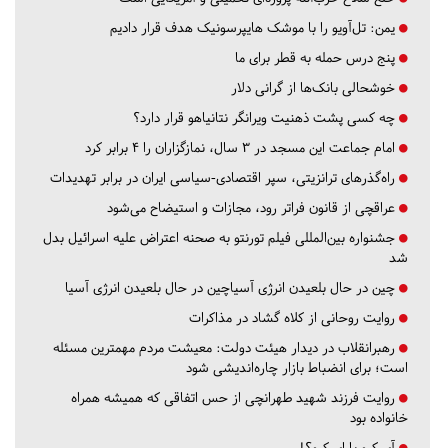
یمن: تل‌آویو را با موشک هایپرسونیک هدف قرار دادیم
پنج درس‌ حمله به قطر برای ما
خوشحالی بانک‌ها از گرانی دلار
چه کسی پشت ذهنیت ویرانگر نتانیاهو قرار دارد؟
امام جماعت این مسجد در ۳ سال، نمازگزاران را ۴ برابر کرد
راه‌گذرهای ترانزیتی، سپر اقتصادی-سیاسی ایران در برابر تهدیدات
عراقچی از قانون فراتر رود، مجازات و استیضاح می‌شود
جشنواره بین‌المللی فیلم تورنتو به صحنه اعتراض علیه اسرائیل بدل
شد
چین در حال بلعیدن انرژی آسیاچین در حال بلعیدن انرژی آسیا
روایت روحانی از کلاه گشاد در مذاکرات
رهبرانقلاب در دیدار هیئت دولت: معیشت مردم مهمترین مسئله
است؛ برای انضباط بازار چاره‌اندیشی شود
روایت فرزند شهید طهرانچی از حس اتفاقی که همیشه همراه
خانواده بود
آي كيو يا اِي كيو؟!