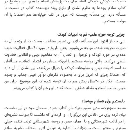
نسبت با کودکی کودکان انقلاب‌مان یک پژوهش انجام بدهیم. این موضوع در
کتاب سلام بچه‌ها به نظرم نشان از بلوغ روند نویسنده کتاب در نسبت با
مسأله دارد. این مسأله چیست که امروز در کف خیابان‌ها هم احتمالا با آن
مواجه هستیم.
چرایی توجه حوزه علمیه قم به ادبیات کودک
علی جانباز افزود: این مسأله، بازنمایی تصویر مخاطب هست که امروزه با آن به
صورت تحریف شده، مواجه می‌شویم. یعنی تاریخ در مورد 40سال فعالیت خوب
عده‌ای در حوزه کودک و نوجوان و اتصال آن به مفاهیم دینی و انقلابی قضاوت
غلطی می‌کند. وقتی مواجه هستیم با این‌که عده‌ای در ابتدای انقلاب، مسأله‌ای
به اسم ادبیات دینی و مطبوعات کودک را دنبال می‌کنند، این نشان از آن دارد
که احتمالا چیزی که امروز برای ما به‌عنوان فکرهای نوآور خیلی جذاب و جدید
هست، انگار در 20سال پیش هم به آن توجه شده که این موضوع، برای من
خیلی جالب است و نقطه عطفی است که در این هم آن را کتاب می‌بینم.
بایستیم برای «سلام بچه‌ها»
محمد حمزه‌زاده، مدیر سابق بنیاد ملی کتاب هم در سخنان خود در این نشست
بیان کرد: برای من، تلاش این بزرگواران و اراده‌ای که داشتند تا بتوانند نشریه‌ای
را در قالب شهرستانی و با همان حس و روحیه شهرستانی تولید کنند، خیلی
محترم و معتبر است.حمزه‌زاده با اشاره به عوامل ادوار مختلف نشریه سلام