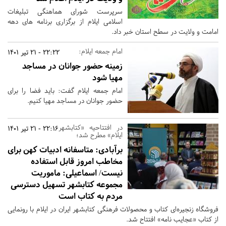
سرپرست شورای هماهنگی تبلیغات
اسلامی ایلام از برگزاری برنامه های دهه
امامت و ولایت در سطح استان خبر داد.
امام جمعه ایلام:
22:22 - 21 تیر 1401
زمینه حضور جوانان در مساجد
مهیا شود
امام جمعه ایلام گفت: باید فضا را برای
حضور جوانان در مساجد مهیا کنیم.
در افتتاحیه «کتابشهر
22:16 - 21 تیر 1401
ایلام» مطرح شد؛
برآبادی: متاسفانه ادبیات کهن برای
مخاطب امروز قابل استفاده
نیست/ اسماعیلی: ماموریت
مجموعه کتابشهر تسهیل دسترسی
مردم به کتاب است
فروشگاه‌ زنجیره‌ای کتاب و محصولات فرهنگی کتابشهر ایران در ایلام با رونمایی
از کتاب «عجایب نامه» افتتاح شد.