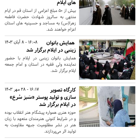
های ایلام
بیش از ۵۰ مبلغ اعزامی از استان قم در ایام
منتهی به سالروز شهادت حضرت فاطمه
زهرا(س) به مساجد و حسینیه های استان
اعزام خواهند شد.
همایش بانوان
16:08 - 8 آبان 1403
زینبی در ایلام برگزار شد
همایش بانوان زینبی در ایلام با حضور
نماینده ولی فقیه در استان و امام جمعه
ایلام برگزار شد.
کارگاه تصویر
16:17 - 28 مهر 1403
سازی و تولید پوستر «سَبز سُرخ»
در ایلام برگزار شد
حوزه هنری همواره پیشگام هنر انقلاب بوده
و در شرایط کنونی هنرمندان متعهد با زبان
هنر در نشر مظلومیت جبهه مقاومت به
تولید اثر می‌پردازند.