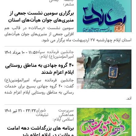
مشعر؛
برگزاری سومین نشست جمعی‌ از
منبری‌های جوان هیأت‌های استان
سومین نشست «رسالات» در قالب هم
افزایی جمعی‌ از منبری‌های جوان هیأت‌های
استان ایلام چهارشنبه 27 اردیبهشت ماه برگزار می شود.
جانشین فرمانده سپاه
11:51 - 10 مرداد 1401
امیرالمؤمنین(ع) ایلام:
۴۰ گروه جهادی به مناطق روستایی
ایلام اعزام شدند
جانشین فرمانده سپاه امیرالمؤمنین(ع)
گفت: ۴۰ گروه جهادی بسیج برای خدمات
رسانی به مناطق روستایی ایلام اعزام شده
اند.
سرپرست شورای
22:22 - 21 تیر 1401
هماهنگی تبلیغات
اسلامی ایلام:
برنامه های بزرگداشت دهه امامت
و ولایت در ایلام اعلام شد