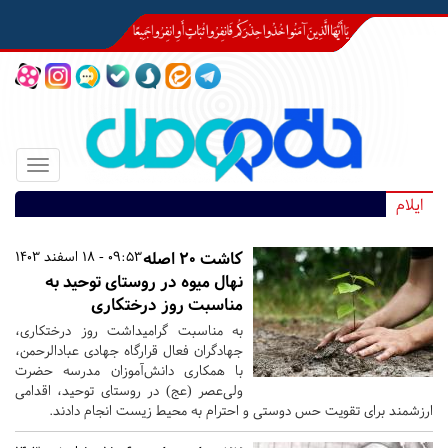
Toggle
igation
ایلام
کاشت 20 اصله
09:53 - 18 اسفند 1403
نهال میوه در روستای توحید به
مناسبت روز درختکاری
به مناسبت گرامیداشت روز درختکاری،
جهادگران فعال قرارگاه جهادی عبادالرحمن،
با همکاری دانش‌آموزان مدرسه حضرت
ولی‌عصر (عج) در روستای توحید، اقدامی
ارزشمند برای تقویت حس دوستی و احترام به محیط زیست انجام دادند.