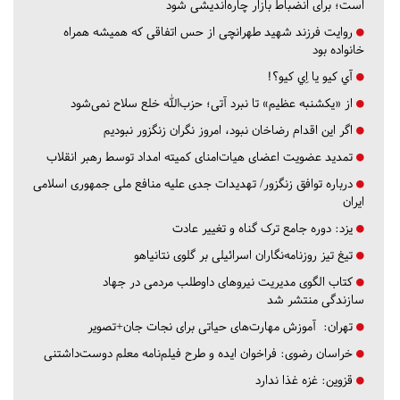
است؛ برای انضباط بازار چاره‌اندیشی شود
روایت فرزند شهید طهرانچی از حس اتفاقی که همیشه همراه
خانواده بود
آي كيو يا اِي كيو؟!
از «یکشنبه عظیم» تا نبرد آتی؛ حزب‌الله خلع سلاح نمی‌شود
اگر این اقدام رضاخان نبود، امروز نگران زنگزور نبودیم
تمدید عضویت اعضای هیات‌امنای کمیته امداد توسط رهبر انقلاب
درباره توافق زنگزور/ تهدیدات جدی علیه منافع ملی جمهوری اسلامی
ایران
یزد:
دوره جامع ترک گناه و تغییر عادت
تیغ تیز روزنامه‌نگاران اسرائیلی بر گلوی نتانیاهو
کتاب الگوی مدیریت نیروهای داوطلب مردمی در جهاد
سازندگی منتشر شد
تهران:
آموزش مهارت‌های حیاتی برای نجات جان+تصویر
خراسان رضوی:
فراخوان ایده و طرح فیلم‌نامه معلم دوست‌داشتنی
قزوین:
غزه غذا ندارد