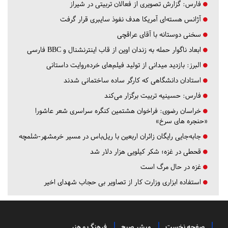
فارس:
گزارش تصویری از فعالان تربیتی در شیراز
آژانس هسته‌ای آمریکا هدف نفوذ سایبری قرار گرفت
سخنی دوستانه با آقای عراقچی
ابعاد ناگوار حمله به زندان اوین از قاب اینترنشنال و BBC فارسی
البرز:
بازدید میدانی از تولید فیلم‌های خرده‌روایت داستانی
استادان دانشگاهی که کارگر ساده ساختمانی شدند
فارس:
حسینیه تربیت برگزار می‌کند
خراسان رضوی:
فراخوان هشتمین کنگره سراسری شعر عاشورا
«حنجره های سرخ»
جابه‌جایی رایگان زائران اربعین با ریل‌باس در مسیر خرمشهر-شلمچه
قحطی در غزه؛ شکر کیلویی هزار دلار شد
غزه در حال مرگ است
استفاده ابزاری وزارت کار از تصاویر بی حجاب شهدای اخیر
صفحه نخست
مبشر صبح
فرهنگ و هنر