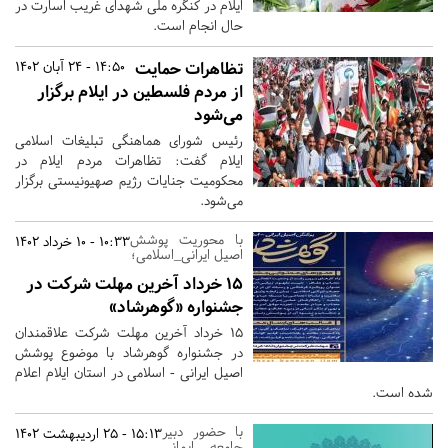
ایلام در کنگره ملی شهدای غریب اسارت در
حال انجام است.
تظاهرات حمایت
14:50 - 24 آبان 1402
از مردم فلسطین در ایلام برگزار
می‌شود
رئیس شورای هماهنگی تبلیغات اسلامی
ایلام گفت: تظاهرات مردم ایلام در
محکومیت جنایات رژیم صهیونیستی برگزار
می‌شود.
با محوریت پوشش
10:33 - 10 خرداد 1402
اصیل ایرانی_اسلامی؛
۱۵ خرداد آخرین مهلت شرکت در
جشنواره «گوهرشاد»
۱۵ خرداد آخرین مهلت شرکت علاقمندان
در جشنواره گوهرشاد با موضوع پوشش
اصیل ایرانی - اسلامی در استان ایلام اعلام
شده است.
با حضور دبیر
15:13 - 25 اردیبهشت 1402
جامعه ایمانی