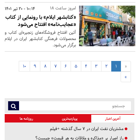
امروز ساعت 18
10:14 - 20 تیر 1401
«کتابشهر ایلام» با رونمایی از کتاب
«عجایب‌نامه» افتتاح می‌شود
آئین افتتاح فروشگاه‌های زنجیره‌ای کتاب و
محصولات فرهنگی کتابشهر ایران در ایلام
برگزار می‌شود.
10
9
8
7
6
5
4
3
2
1
«
»
آخرین اخبار
پربازدیدترین
روزنامه ها
مشتریان نفت ایران در ۷ سال گذشته +فیلم
راز اصرار بر «مذاکره و ملاقات به هر قیمت» چیست؟