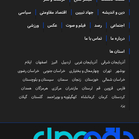
دین و اندیشه
جهاد تبیین
اقتصاد مقاومتی
سیاسی
اجتماعی
رصد
فیلم و صوت
عکس
ورزشی
درباره ما
تماس با ما
استان ها
آذربایجان شرقی
آذربایجان غربی
اردبیل
البرز
اصفهان
ایلام
بوشهر
تهران
چهارمحال و بختیاری
خراسان جنوبی
خراسان رضوی
خراسان شمالی
خوزستان
زنجان
سمنان
سیستان و بلوچستان
فارس
قزوین
قم
لرستان
مازندران
مرکزی
هرمزگان
همدان
کردستان
کرمان
کرمانشاه
کهگیلویه و بویراحمد
گلستان
گیلان
یزد