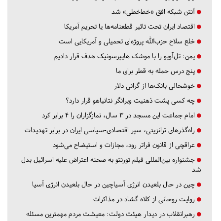
آنتن شبکه افق «خط‌خطی» شد
اقتصاد ایران تحت تاثیر قطعنامه‌ها یا تحریم‌ آمریکا
خلع سلاح حزب‌الله پروژه‌ای تحمیلی و آمریکایی است
یمن: تل‌آویو را با موشک هایپرسونیک هدف قرار دادیم
پنج درس‌ حمله به قطر برای ما
خوشحالی بانک‌ها از گرانی دلار
چه کسی پشت ذهنیت ویرانگر نتانیاهو قرار دارد؟
امام جماعت این مسجد در ۳ سال، نمازگزاران را ۴ برابر کرد
راه‌گذرهای ترانزیتی، سپر اقتصادی-سیاسی ایران در برابر تهدیدات
عراقچی از قانون فراتر رود، مجازات و استیضاح می‌شود
جشنواره بین‌المللی فیلم تورنتو به صحنه اعتراض علیه اسرائیل بدل
شد
چین در حال بلعیدن انرژی آسیاچین در حال بلعیدن انرژی آسیا
روایت روحانی از کلاه گشاد در مذاکرات
رهبرانقلاب در دیدار هیئت دولت: معیشت مردم مهمترین مسئله