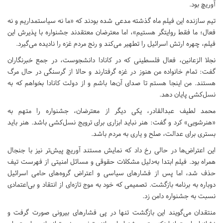
آوریچ بود.
تیم سازنده این فیلم ماه گذشته مدعی شده بودند که «ما نه سیاستمداریم و نه
فعال؛ ما فقط روایتگر هستیم»، اما معترضان معتقدند جشنواره با پذیرش این
فیلم، چهره ارتش اسرائیل را تطهیر می‌کند و رنج مردم غزه را نادیده می‌گیرد.
نجلا الزعانین، فعال فلسطینی که در کانادا دانشجوست، در جمع خبرنگاران
گفت: تمام خانواده من هنوز در غزه گرفتارند و حالا از گرسنگی در حال مرگ
هستند. من اینجا هستم تا صدای آن‌ها باشم و از دولت کانادا بخواهم که به
نسل‌کشی پایان دهد.
محمد لطیف عبدالقادر، یکی دیگر از معترضان، جشنواره را متهم به
«هنرشویی» کرد و گفت: هنر نباید ابزاری برای ترویج نسل‌کشی باشد. هنر باید
بستری برای عدالت، صلح و یاری به مردم باشد.
این اعتراض‌ها در حالی رخ داد که نمایش مستند آوریچ پیش‌تر نیز با جنجال
همراه بود. فیلم ابتدا به‌دلیل مشکلات حقوقی و مسائل امنیتی از فهرست تیف
حذف شد، اما پس از فشارهای سیاسی و اعتراض گروه‌های حامی اسرائیل
دوباره به برنامه بازگشت. تصمیمی که خود به موج تازه‌ای از انتقاد و بی‌اعتمادی
نسبت به جشنواره دامن زد.
منتقدان می‌گویند این بازگشت تنها در پی فشارهای بیرونی صورت گرفت و