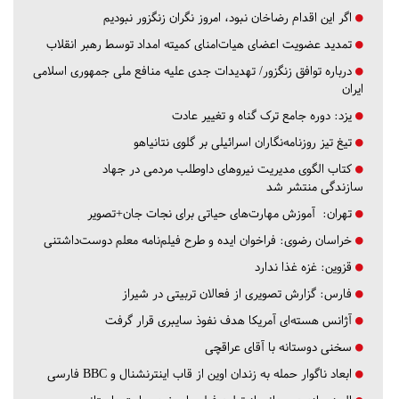
اگر این اقدام رضاخان نبود، امروز نگران زنگزور نبودیم
تمدید عضویت اعضای هیات‌امنای کمیته امداد توسط رهبر انقلاب
درباره توافق زنگزور/ تهدیدات جدی علیه منافع ملی جمهوری اسلامی
ایران
یزد:
دوره جامع ترک گناه و تغییر عادت
تیغ تیز روزنامه‌نگاران اسرائیلی بر گلوی نتانیاهو
کتاب الگوی مدیریت نیروهای داوطلب مردمی در جهاد
سازندگی منتشر شد
تهران:
آموزش مهارت‌های حیاتی برای نجات جان+تصویر
خراسان رضوی:
فراخوان ایده و طرح فیلم‌نامه معلم دوست‌داشتنی
قزوین:
غزه غذا ندارد
فارس:
گزارش تصویری از فعالان تربیتی در شیراز
آژانس هسته‌ای آمریکا هدف نفوذ سایبری قرار گرفت
سخنی دوستانه با آقای عراقچی
ابعاد ناگوار حمله به زندان اوین از قاب اینترنشنال و BBC فارسی