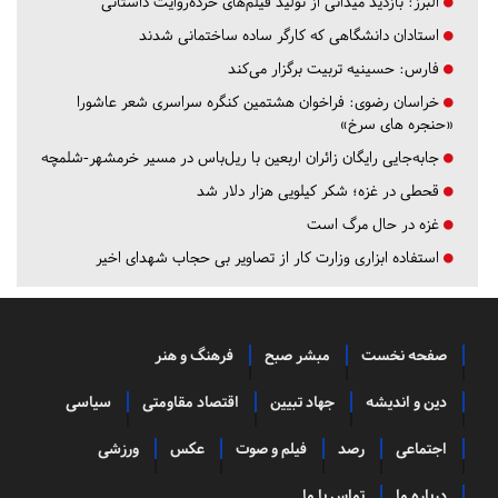
البرز:
بازدید میدانی از تولید فیلم‌های خرده‌روایت داستانی
استادان دانشگاهی که کارگر ساده ساختمانی شدند
فارس:
حسینیه تربیت برگزار می‌کند
خراسان رضوی:
فراخوان هشتمین کنگره سراسری شعر عاشورا
«حنجره های سرخ»
جابه‌جایی رایگان زائران اربعین با ریل‌باس در مسیر خرمشهر-شلمچه
قحطی در غزه؛ شکر کیلویی هزار دلار شد
غزه در حال مرگ است
استفاده ابزاری وزارت کار از تصاویر بی حجاب شهدای اخیر
صفحه نخست
مبشر صبح
فرهنگ و هنر
دین و اندیشه
جهاد تبیین
اقتصاد مقاومتی
سیاسی
اجتماعی
رصد
فیلم و صوت
عکس
ورزشی
درباره ما
تماس با ما