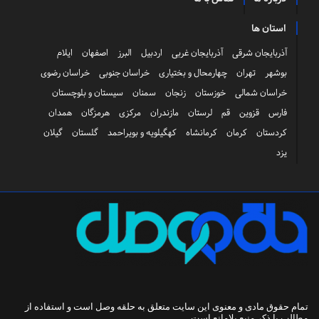
استان ها
آذربایجان شرقی
آذربایجان غربی
اردبیل
البرز
اصفهان
ایلام
بوشهر
تهران
چهارمحال و بختیاری
خراسان جنوبی
خراسان رضوی
خراسان شمالی
خوزستان
زنجان
سمنان
سیستان و بلوچستان
فارس
قزوین
قم
لرستان
مازندران
مرکزی
هرمزگان
همدان
کردستان
کرمان
کرمانشاه
کهگیلویه و بویراحمد
گلستان
گیلان
یزد
تمام حقوق مادی و معنوی این سایت متعلق به
حلقه وصل
است و استفاده از
مطالب با ذکر منبع بلامانع است.