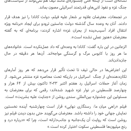
نشانه‌ای است از اینکه حتی جشنواره‌ای مانند تیف هم نمی‌تواند از سیاست‌های
جنگ غزه و نفوذ لابی‌های قدرتمند اسرائیلی مصون بماند.
در تجمعات، معترضان علاوه بر شعار علیه فیلم، دولت کانادا را نیز هدف قرار
دادند. آنان به وعده سال گذشته دولت جاستین ترودو برای ایجاد «برنامه ویژه
انتقال افراد آسیب‌دیده از بحران غزه» اشاره کردند؛ برنامه‌ای که به گفته
معترضان «هنوز عملی نشده است».
الزعانین در این باره گفت: کانادا به وعده‌ای که داد عمل‌نکرده است. خانواده‌های
ما هر روز با کابوس مرگ و گرسنگی مواجه‌اند. آن‌ها هر دقیقه در حال
جان‌دادن‌اند.
این اعتراض‌ها در حالی تیف تا تحت تأثیر قرار می‌دهد که هر روز آمارهای
تکان‌دهنده‌ای از جنگ اسرائیل در باریکه تحت محاصره غزه منتشر می‌شود. از
زمان آغاز حملات اسرائیل رد هفتم اکتبر ۲۰۲۳ تاکنون بیش از ۶۴ هزار و
چهارصد فلسطینی در نوار غزه شهید شده‌اند؛ رقمی که برای معترضان به
مسئولین این جشنواره بین‌المللی سندی روشن از «جنایت علیه بشریت» است.
فیلم «راهی میان ما: رستگاری نهایی» قرار است چهارشنبه آینده نخستین
نمایش جهانی خود را داشته باشد. معترضان می‌گویند حتی بدون دیدن فیلم نیز
روشن است که روایت آن یک‌جانبه و جانب‌دارانه است، چرا که «درباره درد و
رنج میلیون‌ها فلسطینی سکوت اختیار کرده است.»