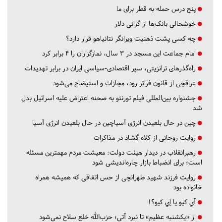
پنج درس‌ حمله به قطر برای ما
خوشحالی بانک‌ها از گرانی دلار
چه کسی پشت ذهنیت ویرانگر نتانیاهو قرار دارد؟
امام جماعت این مسجد در ۳ سال، نمازگزاران را ۴ برابر کرد
راه‌گذرهای ترانزیتی، سپر اقتصادی-سیاسی ایران در برابر تهدیدات
عراقچی از قانون فراتر رود، مجازات و استیضاح می‌شود
جشنواره بین‌المللی فیلم تورنتو به صحنه اعتراض علیه اسرائیل بدل
شد
چین در حال بلعیدن انرژی آسیاچین در حال بلعیدن انرژی آسیا
روایت روحانی از کلاه گشاد در مذاکرات
رهبرانقلاب در دیدار هیئت دولت: معیشت مردم مهمترین مسئله
است؛ برای انضباط بازار چاره‌اندیشی شود
روایت فرزند شهید طهرانچی از حس اتفاقی که همیشه همراه
خانواده بود
آي كيو يا اِي كيو؟!
از «یکشنبه عظیم» تا نبرد آتی؛ حزب‌الله خلع سلاح نمی‌شود