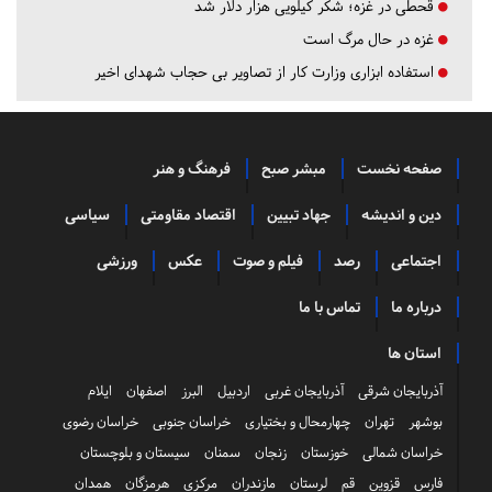
قحطی در غزه؛ شکر کیلویی هزار دلار شد
غزه در حال مرگ است
استفاده ابزاری وزارت کار از تصاویر بی حجاب شهدای اخیر
صفحه نخست
مبشر صبح
فرهنگ و هنر
دین و اندیشه
جهاد تبیین
اقتصاد مقاومتی
سیاسی
اجتماعی
رصد
فیلم و صوت
عکس
ورزشی
درباره ما
تماس با ما
استان ها
آذربایجان شرقی
آذربایجان غربی
اردبیل
البرز
اصفهان
ایلام
بوشهر
تهران
چهارمحال و بختیاری
خراسان جنوبی
خراسان رضوی
خراسان شمالی
خوزستان
زنجان
سمنان
سیستان و بلوچستان
فارس
قزوین
قم
لرستان
مازندران
مرکزی
هرمزگان
همدان