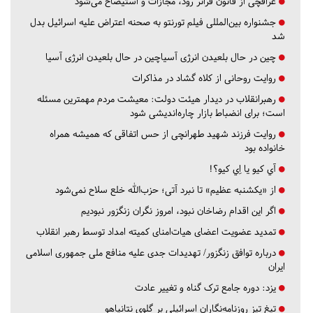
عراقچی از قانون فراتر رود، مجازات و استیضاح می‌شود
جشنواره بین‌المللی فیلم تورنتو به صحنه اعتراض علیه اسرائیل بدل
شد
چین در حال بلعیدن انرژی آسیاچین در حال بلعیدن انرژی آسیا
روایت روحانی از کلاه گشاد در مذاکرات
رهبرانقلاب در دیدار هیئت دولت: معیشت مردم مهمترین مسئله
است؛ برای انضباط بازار چاره‌اندیشی شود
روایت فرزند شهید طهرانچی از حس اتفاقی که همیشه همراه
خانواده بود
آي كيو يا اِي كيو؟!
از «یکشنبه عظیم» تا نبرد آتی؛ حزب‌الله خلع سلاح نمی‌شود
اگر این اقدام رضاخان نبود، امروز نگران زنگزور نبودیم
تمدید عضویت اعضای هیات‌امنای کمیته امداد توسط رهبر انقلاب
درباره توافق زنگزور/ تهدیدات جدی علیه منافع ملی جمهوری اسلامی
ایران
یزد:
دوره جامع ترک گناه و تغییر عادت
تیغ تیز روزنامه‌نگاران اسرائیلی بر گلوی نتانیاهو