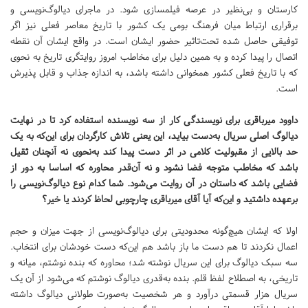
کارستان و بی‌نظیر در عرصه فیلمسازی شود. در ماجرای دیالوگ‌نویسی و
برقراری ارتباط میان فرهنگ بومی یک کشور با تاریخ معاصر فعلی نیز اگر
توفیقی حاصل شده تحت‌تاثیر حضور ایشان است. در واقع ایشان آن نقطه
اتصال را پیدا کرده و به همین دلیل برای مخاطب امروز روایتگری تاریخ به نحوی
که با تاریخ فعلی کشور همخوانی داشته باشد، به اندازه جذاب و قابل‌ پذیرش
است.
داوود میرباقری برای نویسندگی کار از سه نویسنده استفاده کرد تا در نهایت
دیالوگ اصلی سریال به‌دست بیاید، این یعنی تلاش کارگردان برای این‌که به یک
حد بالایی از مقبولیت کلامی در اثر دست پیدا کند به‌نحوی نه آنچنان ثقیل
باشد که مخاطب متوجه فضا نشود و نه آن‌قدر محاوره که اساسا به دور از
فضایی باشد که داستان در آن روایت می‌شود. شما کدام نوع دیالوگ‌نویسی را
بر‌عهده داشتید و این‌که آیا آقای میرباقری چارچوبی لحاظ کردند یا خیر؟
اولا که ایشان هیچ‌گونه محدودیتی برای دیالوگ‌نویسی از جهت میزان و حجم
اعمال نکردند تا هم دست ما باز باشد هم این‌که دست خودشان برای انتخاب.
سه سبک دیالوگ برای این سریال نوشته شد؛ محاوره که بنده نوشتم، میانه و
تاریخی، به اصطلاح لفظ قلم. بنده به‌قدری دیالوگ نوشتم که می‌شود از آن یک
سریال هزار قسمتی درآورد و هر شخصیت به‌صورت طولانی دیالوگ داشته