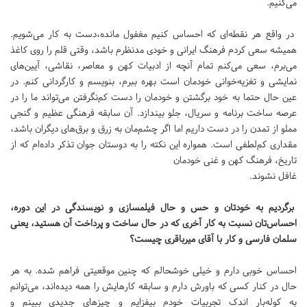
می‌کنیم.
در واقع هر نقطه‌ای که احساس کنیم مغفول مانده،دست به کار می‌شویم.
همیشه سعی کردم فرهنگ ایرانی و خودی مدنظرم باشد، وقتی قلم را روی کاغذ
می‌برم، سعی می‌کنم تمام آنچه از ادبیات کهن و معاصر، نقاشی، آیین‌های
نمایشی و تغزیه‌خوانی خودمان است بهره ببرم، بنویسم و کارگردانی کنم. در
عین حال حتما به خود برگشتن و خودمان را دست کم‌نگرفتن می‌تواند ما را در
عرصه ساخت برنامه و سریال، جلو بیندازد. آن سابقه فرهنگی عظیم و گنجی
مملو از تمدن را در دست داریم اما اگر چشم‌مان به زرق و برق‌های دیگران باشد،
مقداری کم‌لطفی است. همواره این نکته را به دوستان جوان تذکر داده‌‌ام که از
تاریخ، فرهنگ کهن و غنی خودمان
غافل نشوند.
برگردیم به خودتان و حس و حال فیلمسا‌زی و نویسندگی در این دوره،
احساس‌تان نسبت به کار آخری که در حال ساخت و پرداخت آن هستید، یعنی
سلمان فارسی و کار با آقای میرباقری چیست؟
احساس خوبی دارم و خیلی خوشحالم که چنین موقعیتی فراهم شده. به هر
حال در کنار کسی که باورش دارم و سابقه کارهایش را همه دیده‌اند، می‌توانم
به کوله‌بار اندک تجربیات خودم بیفزایم و چیز‌های جدیدی ببینم و