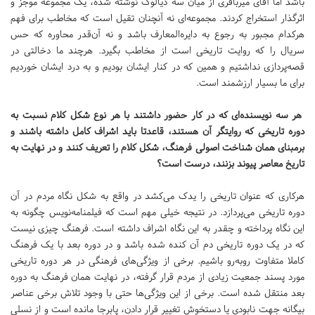
باشد اما آقای میرباقری از میان سه دیالوگ نوشته شده، یک مجموعه موجز و
اثرگذار استخراج کردند. مجموعه‌ای نه آنچنان تقیل است که مخاطب برای فهم
هرکدام مجبور به رجوع به دایره‌المعارف باشد و نه آن‌قدر محاوره که حس
سریال را که روایت تاریخی است از مخاطب بگیرد. هرچند ما دخالتی در
قصه‌پردازی نداشتیم و همین که در کنار ایشان بودیم و به درد ایشان خوردیم
برای ما بسیار ارزشمند است.
هر سه نویسنده‌ای که در کار حضور داشتند با هر نوع شکل کلام نسبت به
دوره تاریخی که روایتگر آن هستند، قاعدتا باید اشراف کامل داشته باشند و
برمبنای همان شناخت اصولی فرهنگ، شکل کلام را تعریف کنند و در نهایت به
تاریخ معاصر پیوند بزنند، درست است؟
هرکاری که عنوان تاریخی را یدک می‌کشد در واقع به شکل نگاه مردم در آن
دوره تاریخی می‌پردازد. در نتیجه خیلی مهم است که فیلمنا‌مه‌نویس چگونه به
این نگاه پرداخته و چقدر به این نگاه اشراف داشته است. فرهنگ چیزی نیست
که در یک دوره تاریخی دم آن کنده شده باشد و در دوره بعد با یک فرهنگ
کاملا متفاوت روبه‌رو باشیم. برخی از ویژگی‌های فرهنگی در هر دوره تاریخی
مورد پسند جمعیت زیادی از مردم قرار گرفته، در نهایت همان فرهنگ به دوره
بعد منتقل شده است. برخی از این ویژگی‌ها حتی با وجود تلاش برخی عناصر
بیگانه جهت نابودی یا دستخوش تغییر قرار دادن، پابرجا مانده است و از نسلی