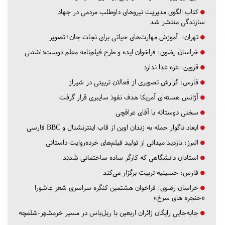
کتاب الگوی مدیریت نیروهای داوطلب مردمی در جهاد
سازندگی منتشر شد
تهران:
آموزش مهارت‌های حیاتی برای نجات جان+تصویر
خراسان رضوی:
فراخوان ایده و طرح فیلم‌نامه معلم دوست‌داشتنی
قزوین:
غزه غذا ندارد
فارس:
گزارش تصویری از فعالان تربیتی در شیراز
آژانس هسته‌ای آمریکا هدف نفوذ سایبری قرار گرفت
سخنی دوستانه با آقای عراقچی
ابعاد ناگوار حمله به زندان اوین از قاب اینترنشنال و BBC فارسی
البرز:
بازدید میدانی از تولید فیلم‌های خرده‌روایت داستانی
استادان دانشگاهی که کارگر ساده ساختمانی شدند
فارس:
حسینیه تربیت برگزار می‌کند
خراسان رضوی:
فراخوان هشتمین کنگره سراسری شعر عاشورا
«حنجره های سرخ»
جابه‌جایی رایگان زائران اربعین با ریل‌باس در مسیر خرمشهر-شلمچه