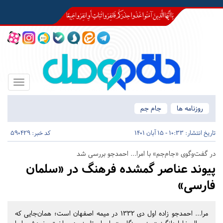
Toggle
igation
روزنامه ها
جام جم
تاریخ انتشار:
10:33 - 15 آبان 1401
کد خبر: 590429
در گفت‌وگوی «جام‌جم» با امرا... احمدجو بررسی شد
پیوند عناصر گمشده فرهنگ در «سلمان
فارسی»
مرا... احمدجو زاده اول دی‌ ۱۳۳۲ در میمه اصفهان است؛ همان‌جایی که