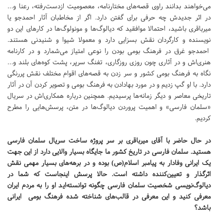
می‌خواهند بدانند راوی قصه‌های مختارنامه، معصومیت ازدست‌رفته، رعنا و...
در اثر جدیدش چه حرفی برای گفتن دارد. اگر از مخاطبان آثار احمدجو یا
میرباقری باشید، احتمالا موافقید که دیالوگ‌ها و مونولوگ‌ها در کارهای این دو
نویسنده و کارگردان نقش بسزایی دارد و معمولا شیوا و شنیدنی هستند.
احمدجو غرق در فرهنگ بومی بودن را نوعی امتیاز می‌شمارد و در کارنامه
هنری‌اش و در آثاری چون روزی روزگاری، تفنگ سرپر، پشت کوه‌های بلند و...
نگاه به فرهنگ بومی کشور و سر زدن به قصه‌های اقوام مختلف نقش پررنگی
دارد. با او گپ زدیم و در مورد بهادادن به فرهنگ بومی و تصویر کردن آن در آثار
تاریخی معاصر و دیگر زمانه‌ها پرسیدیم. همچنین درباره همکاری‌اش در سریال
«سلمان فارسی» و اهمیت پروردن دیالوگ‌ها در متن، پرسش‌هایی را مطرح
کردیم.
در حال حاضر با آقای میرباقری بر سر پروژه ساخت‌ سریال سلمان فارسی
هستید. سلمان فارسی در تاریخ کشور ما جایگاه بسیار والایی دارد از این جهت
یک ایرانی وفادار به پیامبر اسلام‌(ص) بوده و در برهه‌های بسیار مهمی نقش
اثرگذار و تعیین‌کننده داشته است. حالا پرسش اینجاست که شما در
دیالوگ‌نویسی شخصیت سلمان فارسی چگونه توانسته‌اید او را به مردم ایران
معرفی کنید و این معرفی در قالب‌های شناخته شده فرهنگ بومی ایرانی
باشد؟