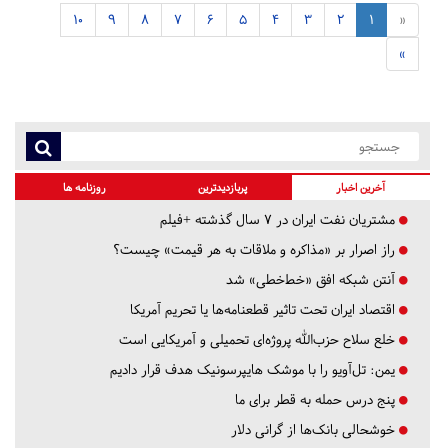
10
9
8
7
6
5
4
3
2
1
«
»
آخرین اخبار
پربازدیدترین
روزنامه ها
مشتریان نفت ایران در ۷ سال گذشته +فیلم
راز اصرار بر «مذاکره و ملاقات به هر قیمت» چیست؟
آنتن شبکه افق «خط‌خطی» شد
اقتصاد ایران تحت تاثیر قطعنامه‌ها یا تحریم‌ آمریکا
خلع سلاح حزب‌الله پروژه‌ای تحمیلی و آمریکایی است
یمن: تل‌آویو را با موشک هایپرسونیک هدف قرار دادیم
پنج درس‌ حمله به قطر برای ما
خوشحالی بانک‌ها از گرانی دلار