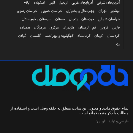
آذربایجان شرقی
آذربایجان غربی
اردبیل
البرز
اصفهان
ایلام
بوشهر
تهران
چهارمحال و بختیاری
خراسان جنوبی
خراسان رضوی
خراسان شمالی
خوزستان
زنجان
سمنان
سیستان و بلوچستان
فارس
قزوین
قم
لرستان
مازندران
مرکزی
هرمزگان
همدان
کردستان
کرمان
کرمانشاه
کهگیلویه و بویراحمد
گلستان
گیلان
یزد
تمام حقوق مادی و معنوی این سایت متعلق به
حلقه وصل
است و استفاده از
مطالب با ذکر منبع بلامانع است.
طراحی و تولید:
"اورس"