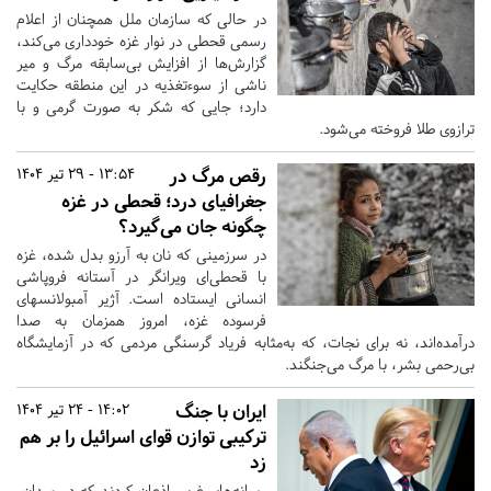
در حالی که سازمان ملل همچنان از اعلام
رسمی قحطی در نوار غزه خودداری می‌کند،
گزارش‌ها از افزایش بی‌سابقه مرگ و میر
ناشی از سوءتغذیه در این منطقه حکایت
دارد؛ جایی که شکر به صورت گرمی و با
ترازوی طلا فروخته می‌شود.
رقص مرگ در
13:54 - 29 تیر 1404
جغرافیای درد؛ قحطی در غزه
چگونه جان می‌گیرد؟
در سرزمینی که نان به آرزو بدل شده، غزه
با قحطی‌ای ویرانگر در آستانه فروپاشی
انسانی ایستاده است. آژیر آمبولانسهای
فرسوده غزه، امروز همزمان به صدا
درآمده‌اند، نه برای نجات، که به‌مثابه فریاد گرسنگی مردمی که در آزمایشگاه
بی‌رحمی بشر، با مرگ می‌جنگند.
ایران با جنگ
14:02 - 24 تیر 1404
ترکیبی توازن قوای اسرائیل را بر هم
زد
رسانه‌های غربی اذعان کردند که در میدان،