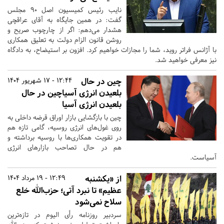
نایب رئیس کمیسیون اصل ۹۰ مجلس
گفت: در همین جایگاه به آقای عراقچی
هشدار می‌دهم: اگر از چارچوب صریح و
روشن قانون الزام دولت به تعلیق همکاری
با آژانس فراتر روید، شما را مجازات خواهیم کرد. افزون بر استیضاح، به دادگاه
نیز معرفی خواهید شد.
چین در حال
12:44 - 17 شهریور 1404
بلعیدن انرژی آسیاچین در حال
بلعیدن انرژی آسیا
چین با بازگشایی بازار اوراق قرضه داخلی به
روی غول‌های انرژی روسیه، گامی تازه هم
در تقویت همکاری‌ها با روسیه برداشته و
هم در حال تصاحب بازارهای انرژی
آسیاست.
از «یکشنبه
12:49 - 19 مرداد 1404
عظیم» تا نبرد آتی؛ حزب‌الله خلع
سلاح نمی‌شود
سردبیر روزنامه رأی الیوم در تازه‌ترین