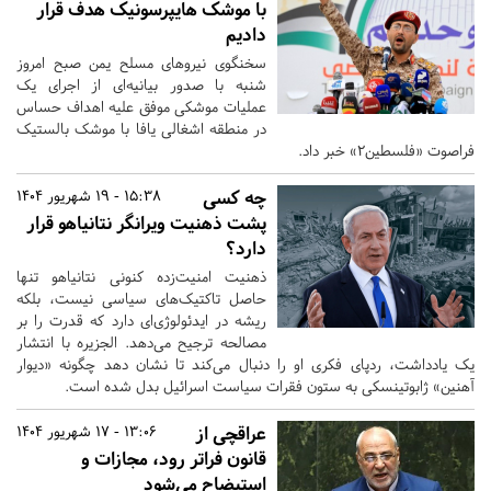
با موشک هایپرسونیک هدف قرار
دادیم
سخنگوی نیروهای مسلح یمن صبح امروز
شنبه با صدور بیانیه‌ای از اجرای یک
عملیات موشکی موفق علیه اهداف حساس
در منطقه اشغالی یافا با موشک بالستیک
فراصوت «فلسطین۲» خبر داد.
چه کسی
15:38 - 19 شهریور 1404
پشت ذهنیت ویرانگر نتانیاهو قرار
دارد؟
ذهنیت امنیت‌زده کنونی نتانیاهو تنها
حاصل تاکتیک‌های سیاسی نیست، بلکه
ریشه در ایدئولوژی‌ای دارد که قدرت را بر
مصالحه ترجیح می‌دهد. الجزیره با انتشار
یک یادداشت، ردپای فکری او را دنبال می‌کند تا نشان دهد چگونه «دیوار
آهنین» ژابوتینسکی به ستون فقرات سیاست اسرائیل بدل شده است.
عراقچی از
13:06 - 17 شهریور 1404
قانون فراتر رود، مجازات و
استیضاح می‌شود