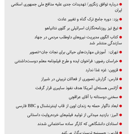
درباره توافق زنگزور/ تهدیدات جدی علیه منافع ملی جمهوری اسلامی
ایران
یزد:
دوره جامع ترک گناه و تغییر عادت
تیغ تیز روزنامه‌نگاران اسرائیلی بر گلوی نتانیاهو
کتاب الگوی مدیریت نیروهای داوطلب مردمی در جهاد
سازندگی منتشر شد
تهران:
آموزش مهارت‌های حیاتی برای نجات جان+تصویر
خراسان رضوی:
فراخوان ایده و طرح فیلم‌نامه معلم دوست‌داشتنی
قزوین:
غزه غذا ندارد
فارس:
گزارش تصویری از فعالان تربیتی در شیراز
آژانس هسته‌ای آمریکا هدف نفوذ سایبری قرار گرفت
سخنی دوستانه با آقای عراقچی
ابعاد ناگوار حمله به زندان اوین از قاب اینترنشنال و BBC فارسی
البرز:
بازدید میدانی از تولید فیلم‌های خرده‌روایت داستانی
استادان دانشگاهی که کارگر ساده ساختمانی شدند
فارس:
حسینیه تربیت برگزار می‌کند