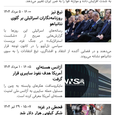
به شدت افزایش داده و موازنه قوا را به ضرر ایران تغییر می‌دهد.
تیغ تیز
16:00 - 5 مرداد 1404
روزنامه‌نگاران اسرائیلی بر گلوی
نتانیاهو
رسانه‌های اسرائیلی این روزها با
گزارش‌هایی صریح از «شکست
استراتژیک» در جنگ غزه، بن‌بست
سیاسی تل‌آویو را در کانون توجه قرار
می‌دهند و در فضایی آکنده از انتقاد و افشاگری، تیغ انتقادات را به سوی
نتانیاهو نشانه می‌روند.
آژانس هسته‌ای
16:05 - 1 مرداد 1404
آمریکا هدف نفوذ سایبری قرار
گرفت
مایکروسافت هکرهای وابسته به چین را
مسئول حمله سایبری به آژانس ملی امنیت
هسته‌ای آمریکا معرفی کرده است.
قحطی در غزه؛
15:07 - 29 تیر 1404
شکر کیلویی هزار دلار شد