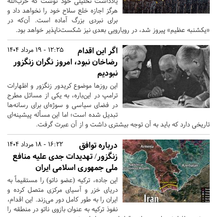
یادداشت تحلیلی خود نوشت که حزب‌الله
هرگز اجازه خلع سلاح خود را نخواهد داد و
برای نبردی بزرگ آماده است. آن‌که در
«یکشنبه عظیم» پیروز شد، در رویارویی بعدی نیز شکست‌ناپذیر خواهد بود.
اگر این اقدام
12:25 - 19 مرداد 1404
رضاخان نبود، امروز نگران زنگزور
نبودیم
این روزها موضوع کریدور زنگزور و اظهارات
ترامپ در این‌باره، به یکی از مسائل مطرح
در فضای سیاسی و سوژه‌ای برای رسانه‌ها
تبدیل شده است؛ اما این مسأله پیشینه‌ای
تاریخی دارد که باید به آن توجه بیشتری داشت و از آن عبرت گرفت.
درباره توافق
16:22 - 18 مرداد 1404
زنگزور/ تهدیدات جدی علیه منافع
ملی جمهوری اسلامی ایران
این جاده، ترکیه (عضو ناتو) را مستقیماً به
دریای خزر و آسیای مرکزی متصل کرده و
ایران را به طور کامل دور می‌زند. این اقدام،
نفوذ ترکیه به عنوان بازوی ناتو در منطقه را