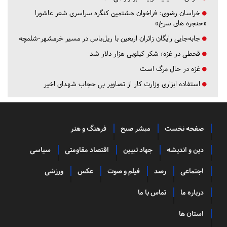
خراسان رضوی:
فراخوان هشتمین کنگره سراسری شعر عاشورا
«حنجره های سرخ»
جابه‌جایی رایگان زائران اربعین با ریل‌باس در مسیر خرمشهر-شلمچه
قحطی در غزه؛ شکر کیلویی هزار دلار شد
غزه در حال مرگ است
استفاده ابزاری وزارت کار از تصاویر بی حجاب شهدای اخیر
صفحه نخست
مبشر صبح
فرهنگ و هنر
دین و اندیشه
جهاد تبیین
اقتصاد مقاومتی
سیاسی
اجتماعی
رصد
فیلم و صوت
عکس
ورزشی
درباره ما
تماس با ما
استان ها