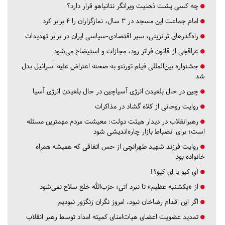
چه کسی پشت ذهنیت ویرانگر نتانیاهو قرار دارد؟
امام جماعت این مسجد در ۳ سال، نمازگزاران را ۴ برابر کرد
راه‌گذرهای ترانزیتی، سپر اقتصادی-سیاسی ایران در برابر تهدیدات
عراقچی از قانون فراتر رود، مجازات و استیضاح می‌شود
جشنواره بین‌المللی فیلم تورنتو به صحنه اعتراض علیه اسرائیل بدل
شد
چین در حال بلعیدن انرژی آسیاچین در حال بلعیدن انرژی آسیا
روایت روحانی از کلاه گشاد در مذاکرات
رهبرانقلاب در دیدار هیئت دولت: معیشت مردم مهمترین مسئله
است؛ برای انضباط بازار چاره‌اندیشی شود
روایت فرزند شهید طهرانچی از حس اتفاقی که همیشه همراه
خانواده بود
آي كيو يا اِي كيو؟!
از «یکشنبه عظیم» تا نبرد آتی؛ حزب‌الله خلع سلاح نمی‌شود
اگر این اقدام رضاخان نبود، امروز نگران زنگزور نبودیم
تمدید عضویت اعضای هیات‌امنای کمیته امداد توسط رهبر انقلاب