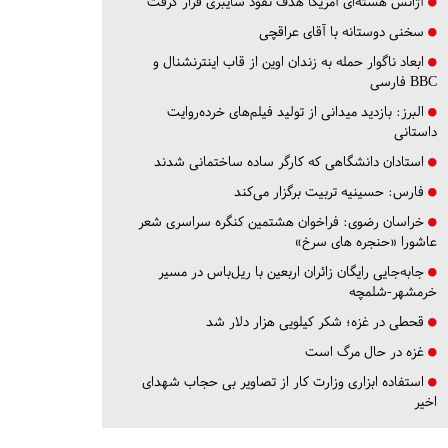
آژانس هسته‌ای آمریکا هدف نفوذ سایبری قرار گرفت
سخنی دوستانه با آقای عراقچی
ابعاد ناگوار حمله به زندان اوین از قاب اینترنشنال و
BBC فارسی
البرز:
بازدید میدانی از تولید فیلم‌های خرده‌روایت
داستانی
استادان دانشگاهی که کارگر ساده ساختمانی شدند
فارس:
حسینیه تربیت برگزار می‌کند
خراسان رضوی:
فراخوان هشتمین کنگره سراسری شعر
عاشورا «حنجره های سرخ»
جابه‌جایی رایگان زائران اربعین با ریل‌باس در مسیر
خرمشهر-شلمچه
قحطی در غزه؛ شکر کیلویی هزار دلار شد
غزه در حال مرگ است
استفاده ابزاری وزارت کار از تصاویر بی حجاب شهدای
اخیر