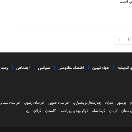
دی است.
»
10
و اندیشه
جهاد تبیین
اقتصاد مقاومتی
سیاسی
اجتماعی
رصد
م
بوشهر
تهران
چهارمحال و بختیاری
خراسان جنوبی
خراسان رضوی
خراسان شمالی
دستان
کرمان
کرمانشاه
کهگیلویه و بویراحمد
گلستان
گیلان
یزد