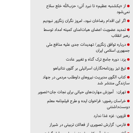
از «یکشنبه عظیم» تا نبرد آتی؛ حزب‌الله خلع سلاح
نمی‌شود
اگر این اقدام رضاخان نبود، امروز نگران زنگزور نبودیم
تمدید عضویت اعضای هیات‌امنای کمیته امداد توسط
رهبر انقلاب
درباره توافق زنگزور/ تهدیدات جدی علیه منافع ملی
جمهوری اسلامی ایران
یزد:
دوره جامع ترک گناه و تغییر عادت
تیغ تیز روزنامه‌نگاران اسرائیلی بر گلوی نتانیاهو
کتاب الگوی مدیریت نیروهای داوطلب مردمی در جهاد
سازندگی منتشر شد
تهران:
آموزش مهارت‌های حیاتی برای نجات جان+تصویر
خراسان رضوی:
فراخوان ایده و طرح فیلم‌نامه معلم
دوست‌داشتنی
قزوین:
غزه غذا ندارد
فارس:
گزارش تصویری از فعالان تربیتی در شیراز