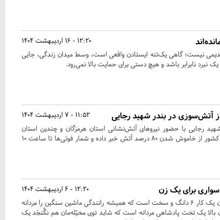
نده‌اند
12:20 - 16 اردیبهشت 1404
یمی نیست؛ گاهی یک‌تنه ایستادن واقعی است، وسط میدان زندگی، جایی
 نبرد نابرابر باشد و هیچ دستی برای حمایت بالا نمی‌رود.
ز آتش‌سوزی در بندر شهید رجایی
11:52 - 7 اردیبهشت 1404
شهید رجایی با حضور نیروهای آتش‌نشانی استان هرمزگان و چندین استان
دیگر همچنان ادامه دارد؛ وزیر کشور از خاموش شدن 80 درصد آتش خبر داده و شمار فوتی‌ها تا ساعت 10
‌سواری برای یک زن
12:20 - 6 اردیبهشت 1404
رانندگی، آن هم رانندگی بیابان یک کار ۶ دانگ و سخت است که همیشه رانندگی ماشین سنگین را مردانه
 بالا یک تخت پادشاهی مردانه است که شاید توی مخیّله‌مان هم نگُنجَد یک