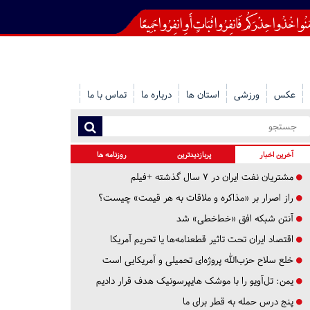
عکس
ورزشی
استان ها
درباره ما
تماس با ما
آخرین اخبار
پربازدیدترین
روزنامه ها
مشتریان نفت ایران در ۷ سال گذشته +فیلم
راز اصرار بر «مذاکره و ملاقات به هر قیمت» چیست؟
آنتن شبکه افق «خط‌خطی» شد
اقتصاد ایران تحت تاثیر قطعنامه‌ها یا تحریم‌ آمریکا
خلع سلاح حزب‌الله پروژه‌ای تحمیلی و آمریکایی است
یمن: تل‌آویو را با موشک هایپرسونیک هدف قرار دادیم
پنج درس‌ حمله به قطر برای ما