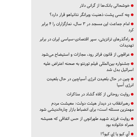
خوشحالی بانک‌ها از گرانی دلار
چه کسی پشت ذهنیت ویرانگر نتانیاهو قرار دارد؟
امام جماعت این مسجد در ۳ سال، نمازگزاران را ۴ برابر
کرد
راه‌گذرهای ترانزیتی، سپر اقتصادی-سیاسی ایران در برابر
تهدیدات
عراقچی از قانون فراتر رود، مجازات و استیضاح می‌شود
جشنواره بین‌المللی فیلم تورنتو به صحنه اعتراض علیه
اسرائیل بدل شد
چین در حال بلعیدن انرژی آسیاچین در حال بلعیدن
انرژی آسیا
روایت روحانی از کلاه گشاد در مذاکرات
رهبرانقلاب در دیدار هیئت دولت: معیشت مردم
مهمترین مسئله است؛ برای انضباط بازار چاره‌اندیشی شود
روایت فرزند شهید طهرانچی از حس اتفاقی که همیشه
همراه خانواده بود
آي كيو يا اِي كيو؟!