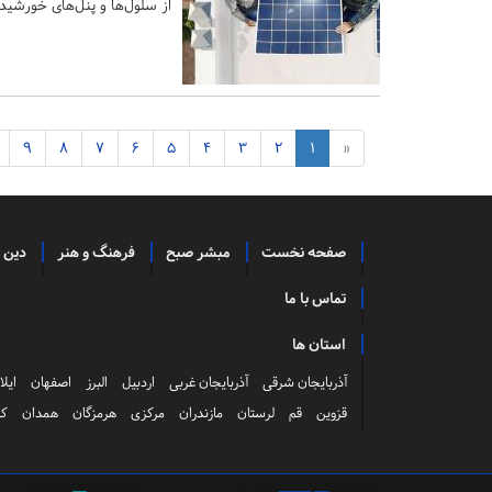
از سلول‌ها و پنل‌های خورشی
9
8
7
6
5
4
3
2
1
«
صفحه نخست
مبشر صبح
فرهنگ و هنر
دین 
تماس با ما
استان ها
آذربایجان شرقی
آذربایجان غربی
اردبیل
البرز
اصفهان
ایلا
قزوین
قم
لرستان
مازندران
مرکزی
هرمزگان
همدان
کر