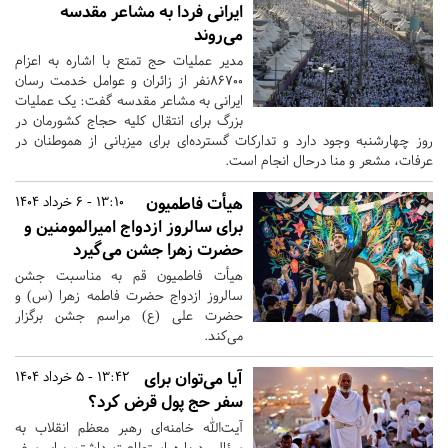
ایرانی فردا به مشاعر مقدسه
می‌روند
مدیر عملیات حج تمتع با اشاره به اعزام
۸۶۷۰۰نفر از زائران و عوامل خدمت رسان
ایرانی به مشاعر مقدسه گفت: یک عملیات
بزرگ برای انتقال کلیه حجاج کشورمان در
روز چهارشنبه وجود دارد و تدارکات گسترده‌ای برای میزبانی از هموطنان در
عرفات، مشعر و منا درحال انجام است.
هیأت فاطمیون
13:10 - 6 خرداد 1404
برای سالروز ازدواج امیرالمومنین و
حضرت زهرا جشن می‌گیرد
هیأت فاطمیون قم به مناسبت جشن
سالروز ازدواج حضرت فاطمه زهرا (س) و
حضرت علی (ع) مراسم جشن برگزار
می‌کند.
آیا می‌توان برای
13:42 - 5 خرداد 1404
سفر حج پول قرض کرد؟
آیت‌الله خامنه‌ای رهبر معظم انقلاب به
سؤالی درباره استطاعت داشتن برای سفر