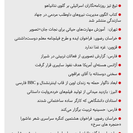
تیغ تیز روزنامه‌نگاران اسرائیلی بر گلوی نتانیاهو
کتاب الگوی مدیریت نیروهای داوطلب مردمی در جهاد
سازندگی منتشر شد
تهران:
آموزش مهارت‌های حیاتی برای نجات جان+تصویر
خراسان رضوی:
فراخوان ایده و طرح فیلم‌نامه معلم دوست‌داشتنی
قزوین:
غزه غذا ندارد
فارس:
گزارش تصویری از فعالان تربیتی در شیراز
آژانس هسته‌ای آمریکا هدف نفوذ سایبری قرار گرفت
سخنی دوستانه با آقای عراقچی
ابعاد ناگوار حمله به زندان اوین از قاب اینترنشنال و BBC فارسی
البرز:
بازدید میدانی از تولید فیلم‌های خرده‌روایت داستانی
استادان دانشگاهی که کارگر ساده ساختمانی شدند
فارس:
حسینیه تربیت برگزار می‌کند
خراسان رضوی:
فراخوان هشتمین کنگره سراسری شعر عاشورا
«حنجره های سرخ»