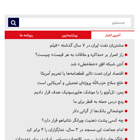
آخرین اخبار
پربازدیدترین
روزنامه ها
مشتریان نفت ایران در ۷ سال گذشته +فیلم
راز اصرار بر «مذاکره و ملاقات به هر قیمت» چیست؟
آنتن شبکه افق «خط‌خطی» شد
اقتصاد ایران تحت تاثیر قطعنامه‌ها یا تحریم‌ آمریکا
خلع سلاح حزب‌الله پروژه‌ای تحمیلی و آمریکایی است
یمن: تل‌آویو را با موشک هایپرسونیک هدف قرار دادیم
پنج درس‌ حمله به قطر برای ما
خوشحالی بانک‌ها از گرانی دلار
چه کسی پشت ذهنیت ویرانگر نتانیاهو قرار دارد؟
امام جماعت این مسجد در ۳ سال، نمازگزاران را ۴ برابر کرد
راه‌گذرهای ترانزیتی، سپر اقتصادی-سیاسی ایران در برابر تهدیدات