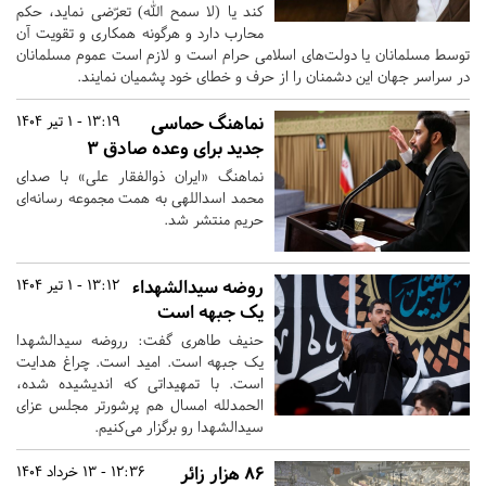
کند یا (لا سمح الله) تعرّضی نماید، حکم
محارب دارد و هرگونه همکاری و تقویت آن
توسط مسلمانان یا دولت‌های اسلامی حرام است و لازم است عموم مسلمانان
در سراسر جهان این دشمنان را از حرف و خطای خود پشمیان نمایند.
نماهنگ حماسی
13:19 - 1 تیر 1404
جدید برای وعده صادق ۳
نماهنگ «ایران ذوالفقار علی» با صدای
محمد اسداللهی به همت مجموعه رسانه‌ای
حریم منتشر شد.
روضه سیدالشهداء
13:12 - 1 تیر 1404
یک جبهه است
حنیف طاهری گفت: رروضه‌ سیدالشهدا
یک جبهه‌ است. امید است. چراغ هدایت
است. با تمهیداتی که اندیشیده شده،
الحمدلله امسال هم پرشور‌تر مجلس عزای
سیدالشهدا رو برگزار می‌کنیم.
۸۶ هزار زائر
12:36 - 13 خرداد 1404