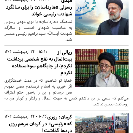
مهدی
رسولی «هارداسان» را برای سالگرد
شهادت رئیسی خواند
نماهنگ «هارداسان» با نوای مهدی رسولی
به مناسبت شهدای خدمت و سالرگد
شهادت آیت‌الله سیدابراهیم رئیسی منتشر
شد.
ریالی از
15:11 - 24 اردیبهشت 1404
بیت‌المال به نفع شخصی برداشت
نکردم/ از جایگاهم سوءاستفاده
نکردم
خدایا تو شاهدی که در مدت خدمتگزاری
اگر خیری به اسلام نرساندم سعی نمودم
ضرر نرسانم و این را به‌طور حتم اعتراف
می‌کنم که سعی بر این داشتم کسی به جهت اعمال و رفتار و کردار من به
روحانیّت بدبین نباشد.
کرمان:
روزی
10:46 - 24 اردیبهشت 1404
که «رئیسی» در کرمان مرهم روی
دردها گذاشت!