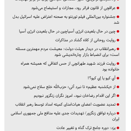
عراقچی از قانون فراتر رود، مجازات و استیضاح می‌شود
جشنواره بین‌المللی فیلم تورنتو به صحنه اعتراض علیه اسرائیل بدل
شد
چین در حال بلعیدن انرژی آسیاچین در حال بلعیدن انرژی آسیا
روایت روحانی از کلاه گشاد در مذاکرات
رهبرانقلاب در دیدار هیئت دولت: معیشت مردم مهمترین مسئله
است؛ برای انضباط بازار چاره‌اندیشی شود
روایت فرزند شهید طهرانچی از حس اتفاقی که همیشه همراه
خانواده بود
آي كيو يا اِي كيو؟!
از «یکشنبه عظیم» تا نبرد آتی؛ حزب‌الله خلع سلاح نمی‌شود
اگر این اقدام رضاخان نبود، امروز نگران زنگزور نبودیم
تمدید عضویت اعضای هیات‌امنای کمیته امداد توسط رهبر انقلاب
درباره توافق زنگزور/ تهدیدات جدی علیه منافع ملی جمهوری اسلامی
ایران
یزد:
دوره جامع ترک گناه و تغییر عادت