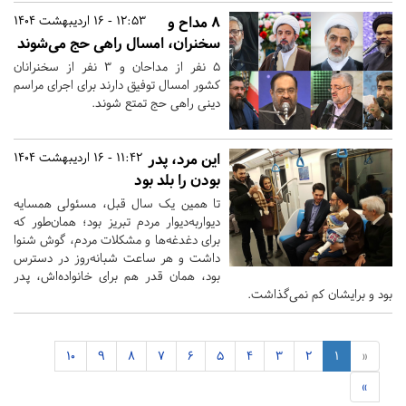
۸ مداح و
12:53 - 16 اردیبهشت 1404
سخنران، امسال راهی حج می‌شوند
۵ نفر از مداحان و ۳ نفر از سخنرانان
کشور امسال توفیق دارند برای اجرای مراسم‌
دینی راهی حج تمتع شوند.
این مرد،‌ پدر
11:42 - 16 اردیبهشت 1404
بودن را بلد بود
تا همین یک سال قبل، مسئولی همسایه
دیواربه‌دیوار مردم تبریز بود؛ همان‌طور که
برای دغدغه‌ها و مشکلات مردم، گوش شنوا
داشت و هر ساعت شبانه‌روز در دسترس
بود، همان قدر هم برای خانواده‌اش، پدر
بود و برایشان کم نمی‌گذاشت.
10
9
8
7
6
5
4
3
2
1
«
»