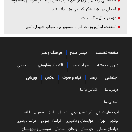
جابه‌جایی رایگان زائران اربعین با ریل‌باس در مسیر خرمشهر-شلمچه
قحطی در غزه؛ شکر کیلویی هزار دلار شد
غزه در حال مرگ است
استفاده ابزاری وزارت کار از تصاویر بی حجاب شهدای اخیر
صفحه نخست
مبشر صبح
فرهنگ و هنر
دین و اندیشه
جهاد تبیین
اقتصاد مقاومتی
سیاسی
اجتماعی
رصد
فیلم و صوت
عکس
ورزشی
درباره ما
تماس با ما
استان ها
آذربایجان شرقی
آذربایجان غربی
اردبیل
البرز
اصفهان
ایلام
بوشهر
تهران
چهارمحال و بختیاری
خراسان جنوبی
خراسان رضوی
خراسان شمالی
خوزستان
زنجان
سمنان
سیستان و بلوچستان