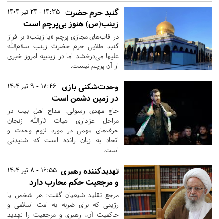
گنبد حرم حضرت
14:35 - 24 تیر 1404
زینب(س) هنوز بی‌پرچم است
در قاب‌های مجازی پرچم «یا زینب» بر فراز
گنبد طلایی حرم حضرت زینب سلام‌الله
علیها می‌درخشد اما در زینبیه‌ امروز خبری
از آن پرچم نیست.
وحدت‌شکنی بازی
17:46 - 9 تیر 1404
در زمین دشمن است
حاج مهدی رسولی، مداح اهل بیت در
مراحل عزاداری هیات ثارالله زنجان
حرف‌های مهمی در مورد لزوم وحدت و
اتحاد به زبان رانده است که شنیدنی
است.
تهدیدکننده رهبری
16:55 - 8 تیر 1404
و مرجعیت حکم محارب دارد
مرجع تقلید شیعیان گفت: هر شخص یا
رژیمی که برای ضربه به امت اسلامی و
حاکمیت آن، رهبری و مرجعیت را تهدید