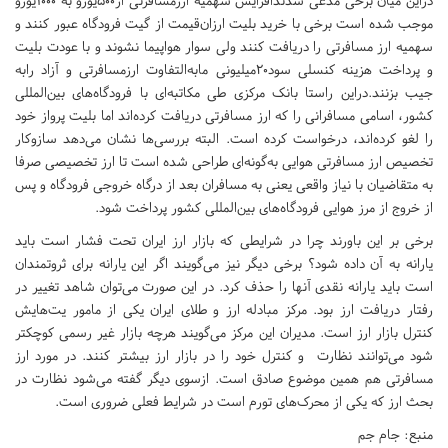
دراین میان برخی مدعی شدندافزایش سهمیه ارزمسافرتی از500یورو به 1000‌یورو
موجب شده است برخی با خرید بلیت ارزان‌قیمت از گیت فرودگاه عبور کنند و
سهمیه ارز مسافرتی را دریافت کنند ولی سوار هواپیما نشوند و با عودت بلیت
و پرداخت هزینه کنسلی سود20میلیونی مابه‌التفاوت ارزمسافرتی و آزاد رابه
جیب بزنند.دراین راستا بانک مرکزی طی مکاتبه‌ای با فرودگاه‌های بین‌المللی
کشور، اسامی مسافرانی را که ارز مسافرتی دریافت کرده‌اند اما بلیت پرواز خود
را لغو کرده‌اند، درخواست کرده است. البته بررسی‌ها نشان می‌دهد سازوکار
تخصیص ارز مسافرتی هوایی به‌گونه‌ای طراحی شده است تا ارز تخصیصی صرفا
به متقاضیان با نیاز واقعی یعنی به مسافران بعد از درگاه خروجی فرودگاه و پس
از خروج از مرز هوایی فرودگاه‌های بین‌المللی کشور پرداخت شود.
برخی بر این باورند چرا در شرایطی که بازار ارز ایران تحت فشار است باید
یارانه به آن داده شود؟ برخی دیگر نیز می‌گویند اگر این یارانه برای ثروتمندان
است باید یارانه نقدی آنها را حذف کرد. در این صورت می‌توان شاهد تغییر در
رفتار دریافت ارز بود. مرکز مبادله ارز و طلای ایران یکی از مامور یت‌هایش
کنترل بازار ارز است. مدیران این مرکز می‌گویند هرچه بازار غیر رسمی کوچکتر
شود می‌توانند نظارت و کنترل خود را در بازار ارز بیشتر کنند. در مورد ارز
مسافرتی هم همین موضوع صادق است. ازسوی دیگر گفته می‌شود نظارت در
بحث ارز که یکی از محرک‌های تورم است در شرایط فعلی ضروری است.
منبع: جام جم