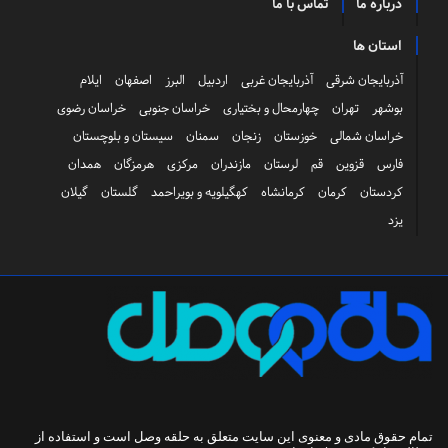
درباره ما
تماس با ما
استان ها
آذربایجان شرقی
آذربایجان غربی
اردبیل
البرز
اصفهان
ایلام
بوشهر
تهران
چهارمحال و بختیاری
خراسان جنوبی
خراسان رضوی
خراسان شمالی
خوزستان
زنجان
سمنان
سیستان و بلوچستان
فارس
قزوین
قم
لرستان
مازندران
مرکزی
هرمزگان
همدان
کردستان
کرمان
کرمانشاه
کهگیلویه و بویراحمد
گلستان
گیلان
یزد
تمام حقوق مادی و معنوی این سایت متعلق به
حلقه وصل
است و استفاده از