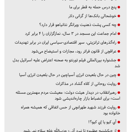
پنج درس‌ حمله به قطر برای ما
خوشحالی بانک‌ها از گرانی دلار
چه کسی پشت ذهنیت ویرانگر نتانیاهو قرار دارد؟
امام جماعت این مسجد در ۳ سال، نمازگزاران را ۴ برابر کرد
راه‌گذرهای ترانزیتی، سپر اقتصادی-سیاسی ایران در برابر تهدیدات
عراقچی از قانون فراتر رود، مجازات و استیضاح می‌شود
جشنواره بین‌المللی فیلم تورنتو به صحنه اعتراض علیه اسرائیل بدل
شد
چین در حال بلعیدن انرژی آسیاچین در حال بلعیدن انرژی آسیا
روایت روحانی از کلاه گشاد در مذاکرات
رهبرانقلاب در دیدار هیئت دولت: معیشت مردم مهمترین مسئله
است؛ برای انضباط بازار چاره‌اندیشی شود
روایت فرزند شهید طهرانچی از حس اتفاقی که همیشه همراه
خانواده بود
آي كيو يا اِي كيو؟!
از «یکشنبه عظیم» تا نبرد آتی؛ حزب‌الله خلع سلاح نمی‌شود