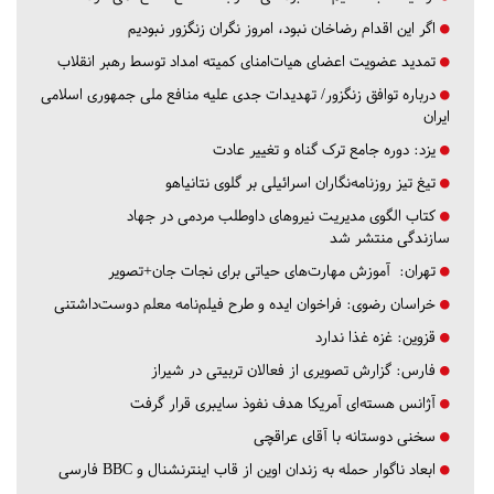
اگر این اقدام رضاخان نبود، امروز نگران زنگزور نبودیم
تمدید عضویت اعضای هیات‌امنای کمیته امداد توسط رهبر انقلاب
درباره توافق زنگزور/ تهدیدات جدی علیه منافع ملی جمهوری اسلامی
ایران
یزد:
دوره جامع ترک گناه و تغییر عادت
تیغ تیز روزنامه‌نگاران اسرائیلی بر گلوی نتانیاهو
کتاب الگوی مدیریت نیروهای داوطلب مردمی در جهاد
سازندگی منتشر شد
تهران:
آموزش مهارت‌های حیاتی برای نجات جان+تصویر
خراسان رضوی:
فراخوان ایده و طرح فیلم‌نامه معلم دوست‌داشتنی
قزوین:
غزه غذا ندارد
فارس:
گزارش تصویری از فعالان تربیتی در شیراز
آژانس هسته‌ای آمریکا هدف نفوذ سایبری قرار گرفت
سخنی دوستانه با آقای عراقچی
ابعاد ناگوار حمله به زندان اوین از قاب اینترنشنال و BBC فارسی