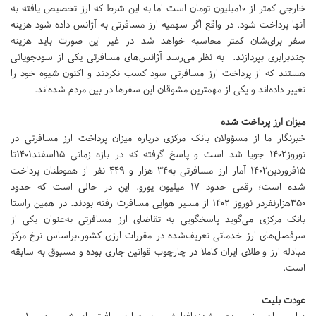
خارجی کمتر از 10میلیون تومان است اما به این شرط که ارز تخصیص یافته به
آنها پرداخت شود. در واقع اگر سهمیه ارز مسافرتی به آژانس داده شود هزینه
سفر برای‌شان کمتر محاسبه خواهد شد در غیر این صورت باید هزینه
چندبرابری بپردازند. به نظر می‌رسد آژانس‌های مسافرتی یکی از سودجویانی
هستند که از پرداخت ارز مسافرتی سود کسب نکردند و اکنون شیوه خود را
تغییر داده‌اند و یکی از مهمترین مشوقان این سفرها در بین مردم شده‌اند.
میزان ارز پرداخت شده
خبرنگار ما از مسؤولان بانک مرکزی درباره میزان پرداخت ارز مسافرتی در
نوروز1402 جویا شد است و پاسخ گرفته که در بازه زمانی 15اسفند1401تا
15فروردین1402 آمار ارز مسافرتی به34 هزار و 449 نفر از هموطنان پرداخت
شده است؛ رقمی حدود 17 میلیون یورو. این در حالی است که حدود
350هزارنفردر نوروز 1402 از مسیر هوایی مسافرت رفته بودند. در همین راستا
بانک مرکزی می‌گوید پاسخگویی به تقاضای ارز مسافرتی به‌عنوان یکی از
سرفصل‌های ارز خدماتی تعریف‌شده در مقررات ارزی کشور،براساس نرخ مرکز
مبادله ارز و طلای ایران کاملا در چارچوب قوانین جاری بوده و مسبوق به سابقه
است.
عودت بلیت