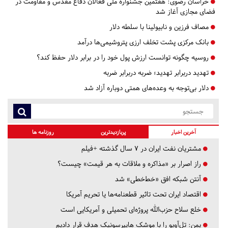
خراسان رضوی:
هفتمین جشنواره ملی فعالان دفاع مقدس و مقاومت در
فضای مجازی آغاز شد
مصاف فرزین و نابیولینا با سلطه دلار
بانک مرکزی پشت تخلف ارزی پتروشیمی‌ها درآمد
روسیه چگونه توانست ارزش پول خود را در برابر دلار حفظ کند؟
تهدید دربرابر تهدید؛ ضربه دربرابر ضربه
دلار بی‌توجه به وعده‌های همتی دوباره آزاد شد
آخرین اخبار
پربازدیدترین
روزنامه ها
مشتریان نفت ایران در ۷ سال گذشته +فیلم
راز اصرار بر «مذاکره و ملاقات به هر قیمت» چیست؟
آنتن شبکه افق «خط‌خطی» شد
اقتصاد ایران تحت تاثیر قطعنامه‌ها یا تحریم‌ آمریکا
خلع سلاح حزب‌الله پروژه‌ای تحمیلی و آمریکایی است
یمن: تل‌آویو را با موشک هایپرسونیک هدف قرار دادیم