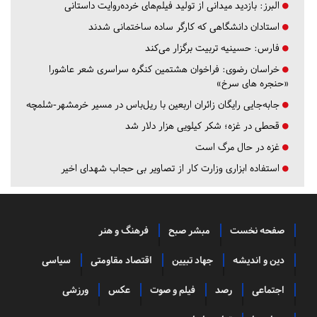
البرز:
بازدید میدانی از تولید فیلم‌های خرده‌روایت داستانی
استادان دانشگاهی که کارگر ساده ساختمانی شدند
فارس:
حسینیه تربیت برگزار می‌کند
خراسان رضوی:
فراخوان هشتمین کنگره سراسری شعر عاشورا
«حنجره های سرخ»
جابه‌جایی رایگان زائران اربعین با ریل‌باس در مسیر خرمشهر-شلمچه
قحطی در غزه؛ شکر کیلویی هزار دلار شد
غزه در حال مرگ است
استفاده ابزاری وزارت کار از تصاویر بی حجاب شهدای اخیر
صفحه نخست
مبشر صبح
فرهنگ و هنر
دین و اندیشه
جهاد تبیین
اقتصاد مقاومتی
سیاسی
اجتماعی
رصد
فیلم و صوت
عکس
ورزشی