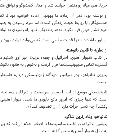
جریان‌های میانه‌رو منتقل خواهد شد و امکان گفت‌وگو و توافق متق
او نوشته بود: «در آن زمان، ما یهودیان آماده خواهیم بود تا تض
همسایگانی با روابط خوب، زندگی کنند». اما شرط رسیدن به چنی
هیچ فشار عربی قرار نگیرد. به‌عبارت دیگر، تنها راه رسیدن به توا
او باور داشت: «تنها قدرت نظامی است که می‌تواند دولت یهود را
از نظریه تا قانون نانوشته
در کتاب «دیوار آهنین: اسرائیل و جهان عرب» نیز آوی شلایم م
گسترده تمامی صهیونیست‌ها قرار گرفت و به‌نوعی به قانون نانو
بنزیون نتانیاهو، پدر بنیامین، دیدگاه ژابوتینسکی درباره فلسط
نیست.
ژابوتینسکی موضع اعراب را بسیار سرسخت و غیرقابل مصالحه م
است که تنها چیزی که امروز مانع نابودی ما شده، دیوار آهنین
بکشد؟ چه کسی جرأت دارد آن را تضعیف کند؟».
نتانیاهو؛ وفادارترین شاگرد
بنیامین نتانیاهو در اغلب مناسبت‌ها با افتخار اعلام می‌کند که پیر
به اصل «دیوار آهنین» سخن گفته است.