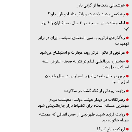
خوشحالی بانک‌ها از گرانی دلار
چه کسی پشت ذهنیت ویرانگر نتانیاهو قرار دارد؟
امام جماعت این مسجد در ۳ سال، نمازگزاران را ۴ برابر
کرد
راه‌گذرهای ترانزیتی، سپر اقتصادی-سیاسی ایران در برابر
تهدیدات
عراقچی از قانون فراتر رود، مجازات و استیضاح می‌شود
جشنواره بین‌المللی فیلم تورنتو به صحنه اعتراض علیه
اسرائیل بدل شد
چین در حال بلعیدن انرژی آسیاچین در حال بلعیدن
انرژی آسیا
روایت روحانی از کلاه گشاد در مذاکرات
رهبرانقلاب در دیدار هیئت دولت: معیشت مردم
مهمترین مسئله است؛ برای انضباط بازار چاره‌اندیشی شود
روایت فرزند شهید طهرانچی از حس اتفاقی که همیشه
همراه خانواده بود
آي كيو يا اِي كيو؟!