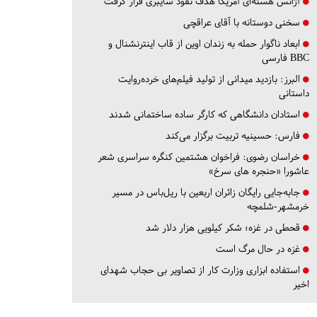
آژانس هسته‌ای آمریکا هدف نفوذ سایبری قرار گرفت
سخنی دوستانه با آقای عراقچی
ابعاد ناگوار حمله به زندان اوین از قاب اینترنشنال و
BBC فارسی
البرز:
بازدید میدانی از تولید فیلم‌های خرده‌روایت
داستانی
استادان دانشگاهی که کارگر ساده ساختمانی شدند
فارس:
حسینیه تربیت برگزار می‌کند
خراسان رضوی:
فراخوان هشتمین کنگره سراسری شعر
عاشورا «حنجره های سرخ»
جابه‌جایی رایگان زائران اربعین با ریل‌باس در مسیر
خرمشهر-شلمچه
قحطی در غزه؛ شکر کیلویی هزار دلار شد
غزه در حال مرگ است
استفاده ابزاری وزارت کار از تصاویر بی حجاب شهدای
اخیر