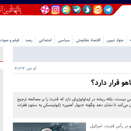
جهاد تبیین
اقتصاد مقاومتی
سیاسی
اجتماعی
رصد
فیلم و صوت
کد خبر: 610214
و قرار دارد؟
ی نیست، بلکه ریشه در ایدئولوژی‌ای دارد که قدرت را بر مصالحه ترجیح
ال می‌کند تا نشان دهد چگونه «دیوار آهنین» ژابوتینسکی به ستون فقرات
و در رأس قدرت، اسرائیل