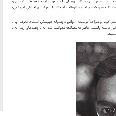
 دهد. بر اساس این دیدگاه، یهودیان باید همواره آماده «هولوکاست بعدی»
اصه ناب صهیونیسم تجدیدنظرطلب آمیخته با لیبرالیسم افراطی آمریکایی»
له معروف «دیوار آهنین» که ژابوتینسکی در سال ۱۹۲۳ منتشر کرد، او صراحتاً نوشت: «توافق داوطلبانه غیرممکن است». به‌زعم او، تا
ل داشته باشند، حاضر به مصالحه نخواهند شد؛ نه با وعده‌های زیبا، نه با
ستند.