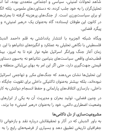
شاهد تحولات امنیتی، سیاسی و اجتماعی متعددی بوده، اما آن
تحلیل‌گران را به خود جلب کرده، نه دستاوردهای ملموس، بلکه ا
او برای سیاست‌ورزی است. از جنگ‌های پرهزینه گرفته تا بحران‌ها
در کانون این طوفان ایستاده؛ گاه به‌عنوان یک «رهبر امنیتی» و
پیگرد قضایی.
وبگاه شبکه الجزیره با انتشار یادداشتی به قلم «احمد الد
فلسطینی با نگاهی تحلیلی به عملکرد و انگیزه‌های نتانیاهو با ا
زمان آغاز جنگ ویرانگر اسرائیل علیه نوار غزه تا به امروز، ب
قطب‌نمای واقعی سیاست‌های بنیامین نتانیاهو نه به‌سوی دستاور
قیمتی جهت‌گیری دارد، حتی اگر این امر به بهای بی‌ثباتی منطقه 
این تحلیل‌ها نشان می‌دهند که جنگ‌های مکرر و تهاجمی اسرائیل 
نبوده‌اند، بلکه بیشتر به‌عنوان تاکتیکی داخلی برای تقویت جایگا
داخلی، بازسازی ائتلاف‌های پارلمانی و حفظ انسجام دولتش به کار 
در چنین فضایی، تولید بحران و مدیریت آن به یکی از ابزارها
وضعیت اضطراری دائمی، خود را به‌عنوان «رهبر امنیتی» جا بزند، 
مشروعیت‌سازی از دل ناکامی‌ها
به باور الدبش که در آثار و تحقیقاتش درباره نقد و بازخوانی تار
جغرافیای تاریخی تطبیق دهد و بسیاری از فرضیه‌های رایج را به چ