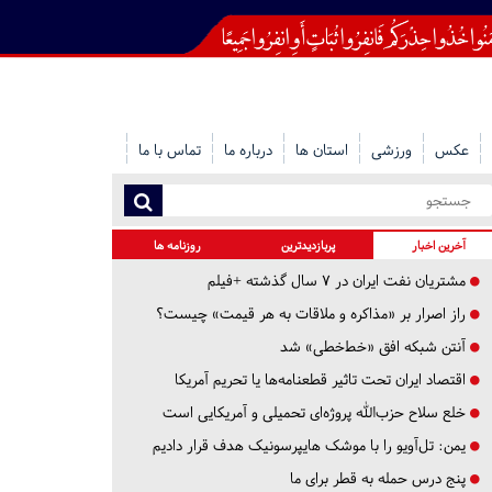
عکس
ورزشی
استان ها
درباره ما
تماس با ما
آخرین اخبار
پربازدیدترین
روزنامه ها
مشتریان نفت ایران در ۷ سال گذشته +فیلم
راز اصرار بر «مذاکره و ملاقات به هر قیمت» چیست؟
آنتن شبکه افق «خط‌خطی» شد
اقتصاد ایران تحت تاثیر قطعنامه‌ها یا تحریم‌ آمریکا
خلع سلاح حزب‌الله پروژه‌ای تحمیلی و آمریکایی است
یمن: تل‌آویو را با موشک هایپرسونیک هدف قرار دادیم
پنج درس‌ حمله به قطر برای ما