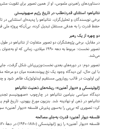
دستاوردهای راهبردی ملموس، او از همین تصویر برای تقویت مش
نتانیاهو؛ استثنای قدرت‌طلب در تاریخ رژیم صهیونیستی
برخی نویسندگان و تحلیل‌گران، نتانیاهو را پدیده‌ای استثنایی در
حفظ قدرت را به هدفی مستقل تبدیل کرده، بی‌آن‌که پروژه ملی فر
دو چهره از یک رهبر
در مقابل، برخی پژوهشگران دو تصویر متفاوت از نتانیاهو در طو
تصویر نخست: مربوط به دهه ۱۹۹۰ میلادی، 
می‌شد.
تصویر دوم: در دوره‌های بعدی نخست‌وزیری‌اش شکل گرفت، جایی که 
با این حال، این دیدگاه وجود یک نخ پیونددهنده میان دو مرحله م
این اولویت در قالب رویارویی مستقیم ایدئولوژیک ظاهر شود و چه د
ژابوتینسکی و «دیوار آهنین»؛ ریشه‌های ذهنیت نتانیاهو
دیدگاه سیاسی بنیامین نتانیاهو در چارچوب «صهیونیسم تجد
نتانیاهو در ذهن او نهادینه شد. بنزیون مورخ یهودی، تاریخ قوم ی
کرد؛ تصویری که بی‌بی را به‌سوی پذیرش فلسفه «دیوار آهنین» سو
فلسفه دیوار آهنین؛ قدرت به‌جای مصالحه