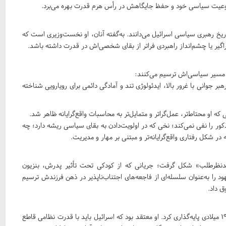
روعیت سیاسی خود و حفظ جایگاهش در رأس هرم قدرت بهره می‌برد.
 تاریخ رهبری سیاسی اسرائیل می‌دانند. به‌گفته آنان، او نخست‌وزیری است که
اگیر یا چشم‌انداز راهبردی فراتر از بقای شخصی‌اش در قدرت داشته باشد.
ل مسیر سیاسی‌اش ترسیم می‌کنند:
زمانی که او به‌عنوان رهبر جوانی با غرور بالا، ایدئولوژی تند و آمادگی دائمی برای رویارویی شناخته
او محتاط‌تر، عمل‌گراتر و متمایل‌تر به محاسبات واقع‌گرایانه ظاهر شد.
ذکور را نفی نمی‌کند؛ نخی که در اولویت‌دادن به بقای سیاسی ریشه دارد؛ چه
ر شکل رفتاری واقع‌گرایانه‌تر و مبتنی بر مهار و مدیریت.
یدنظرطلب» شکل گرفت؛ جریانی که از کودکی تحت تأثیر پدرش، بنزیون
هود را به‌عنوان سلسله‌ای از فاجعه‌های اجتناب‌ناپذیر در ذهن فرزندش ترسیم
ق داد.
فلسفه «دیوار آهنین» را زیو ژابوتینسکی (۱۸۸۰–۱۹۴۰) در دههٔ ۱۹۲۰ میلادی پایه‌گذاری کرد. او معتقد بود که اسرائیل باید با قدرت نظامی قاطع