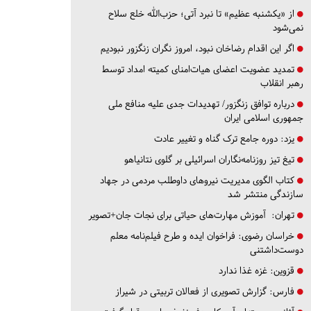
از «یکشنبه عظیم» تا نبرد آتی؛ حزب‌الله خلع سلاح
نمی‌شود
اگر این اقدام رضاخان نبود، امروز نگران زنگزور نبودیم
تمدید عضویت اعضای هیات‌امنای کمیته امداد توسط
رهبر انقلاب
درباره توافق زنگزور/ تهدیدات جدی علیه منافع ملی
جمهوری اسلامی ایران
یزد:
دوره جامع ترک گناه و تغییر عادت
تیغ تیز روزنامه‌نگاران اسرائیلی بر گلوی نتانیاهو
کتاب الگوی مدیریت نیروهای داوطلب مردمی در جهاد
سازندگی منتشر شد
تهران:
آموزش مهارت‌های حیاتی برای نجات جان+تصویر
خراسان رضوی:
فراخوان ایده و طرح فیلم‌نامه معلم
دوست‌داشتنی
قزوین:
غزه غذا ندارد
فارس:
گزارش تصویری از فعالان تربیتی در شیراز