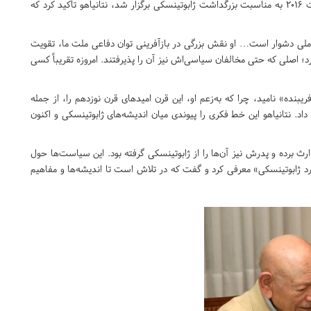
در جلسه‌ای ویژه‌ از نشست عمومی کنست که در تاریخ ۳ آگوست ۲۰۱۶ به مناسبت بزرگداشت ژابوتینسکی برگزار شد، نتانیاهو تأکید کرد که
 ملی دشوار است… او نقش بزرگی در بازآفرینی توان دفاعی ملت ما، تقویت
رد؛ اصلی که حتی مخالفان سیاسی‌اش نیز آن را پذیرفتند. امروزه تقریباً کسی
یبنده» نامید، چرا که به‌زعم او، این قرن امیدهای قرن نوزدهم را، از جمله
داد. نتانیاهو این خط فکری را پیوندی میان اندیشه‌های ژابوتینسکی و اکنون
ث برده و پدرش نیز آن‌ها را از ژابوتینسکی گرفته بود. این سیاست‌ها حول
د ژابوتینسکی» معرفی کرد و گفت که در تلاش است تا اندیشه‌ها و مفاهیم