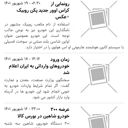
رونمایی از
06:30 - 19 شهریور 1401
کراس اوور جدید پکن روبیک
+عکس
استفاده از نام مکعب روبیک مشهور در
نامگذاری این خودرو نیز به نوعی جالب
توجه است. این خودرو همچنین عنوان
اولین شاسی بلند مبتنی بر سوخت فسیلی
با سیستم کابین هوشمند هارمونی او اس هواوی را در اختیار دارد.
زمان ورود
14:16 - 18 شهریور 1401
خودروهای وارداتی به ایران اعلام
شد
سخنگوی وزارت صنعت، معدن و تجارت
گفت: اگر تمام شرایط واردات خودرو به
خوبی انجام شود این خودرو ها در آذرماه
وارد بازار کشور می شود.
عرضه ۲۰۰
23:00 - 16 شهریور 1401
خودرو شاهین در بورس کالا
۲۰۰ دستگاه خودروی شاهین سه شنبه