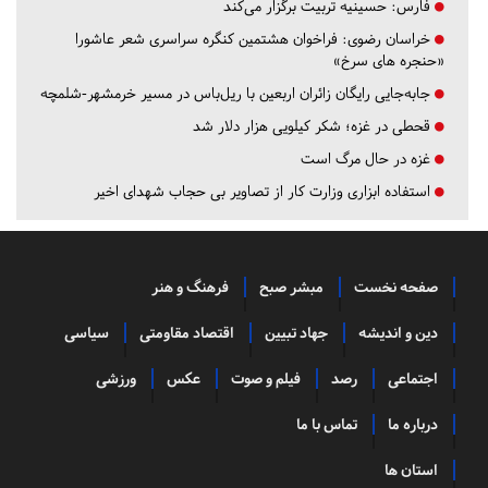
فارس:
حسینیه تربیت برگزار می‌کند
خراسان رضوی:
فراخوان هشتمین کنگره سراسری شعر عاشورا
«حنجره های سرخ»
جابه‌جایی رایگان زائران اربعین با ریل‌باس در مسیر خرمشهر-شلمچه
قحطی در غزه؛ شکر کیلویی هزار دلار شد
غزه در حال مرگ است
استفاده ابزاری وزارت کار از تصاویر بی حجاب شهدای اخیر
صفحه نخست
مبشر صبح
فرهنگ و هنر
دین و اندیشه
جهاد تبیین
اقتصاد مقاومتی
سیاسی
اجتماعی
رصد
فیلم و صوت
عکس
ورزشی
درباره ما
تماس با ما
استان ها