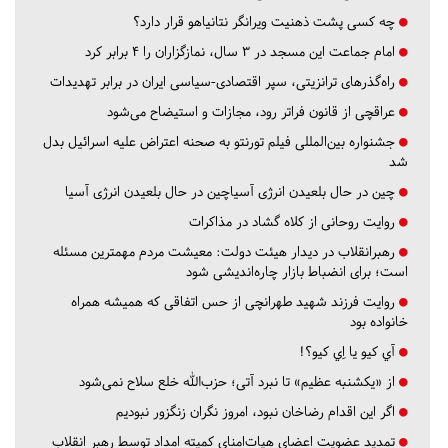
چه کسی پشت ذهنیت ویرانگر نتانیاهو قرار دارد؟
امام جماعت این مسجد در ۳ سال، نمازگزاران را ۴ برابر کرد
راه‌گذرهای ترانزیتی، سپر اقتصادی-سیاسی ایران در برابر تهدیدات
عراقچی از قانون فراتر رود، مجازات و استیضاح می‌شود
جشنواره بین‌المللی فیلم تورنتو به صحنه اعتراض علیه اسرائیل بدل
شد
چین در حال بلعیدن انرژی آسیاچین در حال بلعیدن انرژی آسیا
روایت روحانی از کلاه گشاد در مذاکرات
رهبرانقلاب در دیدار هیئت دولت: معیشت مردم مهمترین مسئله
است؛ برای انضباط بازار چاره‌اندیشی شود
روایت فرزند شهید طهرانچی از حس اتفاقی که همیشه همراه
خانواده بود
آي كيو يا اِي كيو؟!
از «یکشنبه عظیم» تا نبرد آتی؛ حزب‌الله خلع سلاح نمی‌شود
اگر این اقدام رضاخان نبود، امروز نگران زنگزور نبودیم
تمدید عضویت اعضای هیات‌امنای کمیته امداد توسط رهبر انقلاب