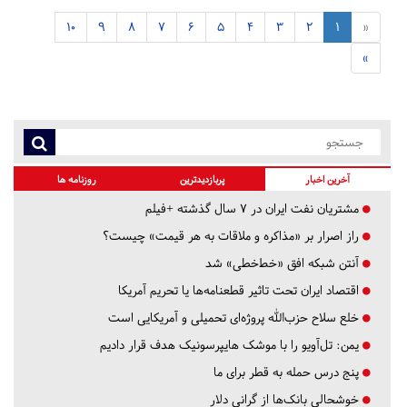
10
9
8
7
6
5
4
3
2
1
«
»
آخرین اخبار
پربازدیدترین
روزنامه ها
مشتریان نفت ایران در ۷ سال گذشته +فیلم
راز اصرار بر «مذاکره و ملاقات به هر قیمت» چیست؟
آنتن شبکه افق «خط‌خطی» شد
اقتصاد ایران تحت تاثیر قطعنامه‌ها یا تحریم‌ آمریکا
خلع سلاح حزب‌الله پروژه‌ای تحمیلی و آمریکایی است
یمن: تل‌آویو را با موشک هایپرسونیک هدف قرار دادیم
پنج درس‌ حمله به قطر برای ما
خوشحالی بانک‌ها از گرانی دلار