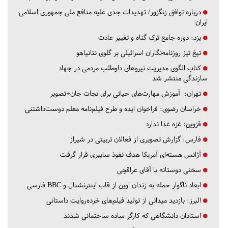
درباره توافق زنگزور/ تهدیدات جدی علیه منافع ملی جمهوری اسلامی
ایران
یزد:
دوره جامع ترک گناه و تغییر عادت
تیغ تیز روزنامه‌نگاران اسرائیلی بر گلوی نتانیاهو
کتاب الگوی مدیریت نیروهای داوطلب مردمی در جهاد
سازندگی منتشر شد
تهران:
آموزش مهارت‌های حیاتی برای نجات جان+تصویر
خراسان رضوی:
فراخوان ایده و طرح فیلم‌نامه معلم دوست‌داشتنی
قزوین:
غزه غذا ندارد
فارس:
گزارش تصویری از فعالان تربیتی در شیراز
آژانس هسته‌ای آمریکا هدف نفوذ سایبری قرار گرفت
سخنی دوستانه با آقای عراقچی
ابعاد ناگوار حمله به زندان اوین از قاب اینترنشنال و BBC فارسی
البرز:
بازدید میدانی از تولید فیلم‌های خرده‌روایت داستانی
استادان دانشگاهی که کارگر ساده ساختمانی شدند