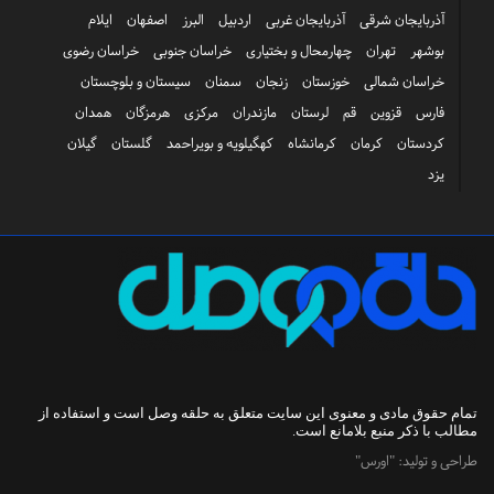
آذربایجان شرقی
آذربایجان غربی
اردبیل
البرز
اصفهان
ایلام
بوشهر
تهران
چهارمحال و بختیاری
خراسان جنوبی
خراسان رضوی
خراسان شمالی
خوزستان
زنجان
سمنان
سیستان و بلوچستان
فارس
قزوین
قم
لرستان
مازندران
مرکزی
هرمزگان
همدان
کردستان
کرمان
کرمانشاه
کهگیلویه و بویراحمد
گلستان
گیلان
یزد
تمام حقوق مادی و معنوی این سایت متعلق به
حلقه وصل
است و استفاده از
مطالب با ذکر منبع بلامانع است.
طراحی و تولید:
"اورس"