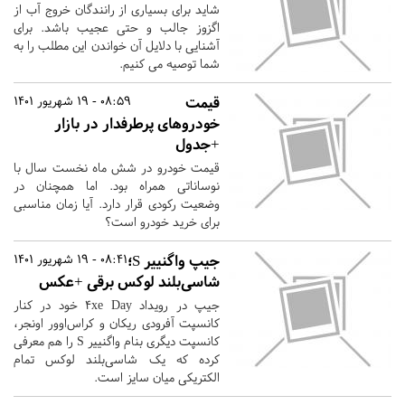
شاید برای بسیاری از رانندگان خروج آب از
اگزوز جالب و حتی عجیب باشد. برای
آشنایی با دلایل آن خواندن این مطلب را به
شما توصیه می کنیم.
قیمت
08:59 - 19 شهریور 1401
خودروهای پرطرفدار در بازار
+جدول
قیمت خودرو در شش ماه نخست سال با
نوساناتی همراه بود. اما همچنان در
وضعیت رکودی قرار دارد. آیا زمان مناسبی
برای خرید خودرو است؟
جیپ واگنییر S؛
08:41 - 19 شهریور 1401
شاسی‌بلند لوکس برقی +عکس
جیپ در رویداد ۴xe Day خود در کنار
کانسپت آفرودی ریکان و کراس‌اوور اونجر،
کانسپت دیگری بنام واگنییر S را هم معرفی
کرده که یک شاسی‌بلند لوکس تمام
الکتریکی میان سایز است.