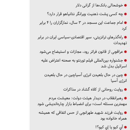
خوشحالی بانک‌ها از گرانی دلار
چه کسی پشت ذهنیت ویرانگر نتانیاهو قرار دارد؟
امام جماعت این مسجد در ۳ سال، نمازگزاران را ۴ برابر
کرد
راه‌گذرهای ترانزیتی، سپر اقتصادی-سیاسی ایران در برابر
تهدیدات
عراقچی از قانون فراتر رود، مجازات و استیضاح می‌شود
جشنواره بین‌المللی فیلم تورنتو به صحنه اعتراض علیه
اسرائیل بدل شد
چین در حال بلعیدن انرژی آسیاچین در حال بلعیدن
انرژی آسیا
روایت روحانی از کلاه گشاد در مذاکرات
رهبرانقلاب در دیدار هیئت دولت: معیشت مردم
مهمترین مسئله است؛ برای انضباط بازار چاره‌اندیشی شود
روایت فرزند شهید طهرانچی از حس اتفاقی که همیشه
همراه خانواده بود
آي كيو يا اِي كيو؟!