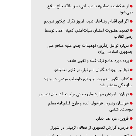
از «یکشنبه عظیم» تا نبرد آتی؛ حزب‌الله خلع سلاح
نمی‌شود
اگر این اقدام رضاخان نبود، امروز نگران زنگزور نبودیم
تمدید عضویت اعضای هیات‌امنای کمیته امداد توسط
رهبر انقلاب
درباره توافق زنگزور/ تهدیدات جدی علیه منافع ملی
جمهوری اسلامی ایران
یزد:
دوره جامع ترک گناه و تغییر عادت
تیغ تیز روزنامه‌نگاران اسرائیلی بر گلوی نتانیاهو
کتاب الگوی مدیریت نیروهای داوطلب مردمی در جهاد
سازندگی منتشر شد
تهران:
آموزش مهارت‌های حیاتی برای نجات جان+تصویر
خراسان رضوی:
فراخوان ایده و طرح فیلم‌نامه معلم
دوست‌داشتنی
قزوین:
غزه غذا ندارد
فارس:
گزارش تصویری از فعالان تربیتی در شیراز