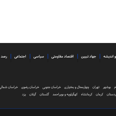
و اندیشه
جهاد تبیین
اقتصاد مقاومتی
سیاسی
اجتماعی
رصد
م
بوشهر
تهران
چهارمحال و بختیاری
خراسان جنوبی
خراسان رضوی
خراسان شمالی
دستان
کرمان
کرمانشاه
کهگیلویه و بویراحمد
گلستان
گیلان
یزد