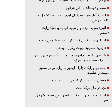
آژانس هسته‌ای آمریکا هدف نفوذ سایبری قرار گرفت
سخنی دوستانه با آقای عراقچی
ابعاد ناگوار حمله به زندان اوین از قاب اینترنشنال و
BBC فارسی
البرز:
بازدید میدانی از تولید فیلم‌های خرده‌روایت
داستانی
استادان دانشگاهی که کارگر ساده ساختمانی شدند
فارس:
حسینیه تربیت برگزار می‌کند
خراسان رضوی:
فراخوان هشتمین کنگره سراسری شعر
عاشورا «حنجره های سرخ»
جابه‌جایی رایگان زائران اربعین با ریل‌باس در مسیر
خرمشهر-شلمچه
قحطی در غزه؛ شکر کیلویی هزار دلار شد
غزه در حال مرگ است
استفاده ابزاری وزارت کار از تصاویر بی حجاب شهدای
اخیر