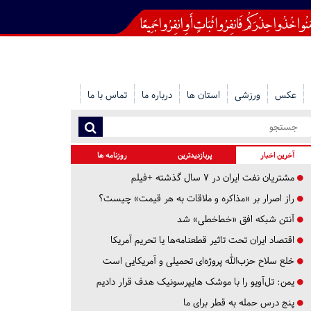
عکس
ورزشی
استان ها
درباره ما
تماس با ما
آخرین اخبار
پربازدیدترین
روزنامه ها
مشتریان نفت ایران در ۷ سال گذشته +فیلم
راز اصرار بر «مذاکره و ملاقات به هر قیمت» چیست؟
آنتن شبکه افق «خط‌خطی» شد
اقتصاد ایران تحت تاثیر قطعنامه‌ها یا تحریم‌ آمریکا
خلع سلاح حزب‌الله پروژه‌ای تحمیلی و آمریکایی است
یمن: تل‌آویو را با موشک هایپرسونیک هدف قرار دادیم
پنج درس‌ حمله به قطر برای ما