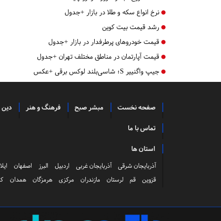
نرخ انواع سکه و طلا در بازار +جدول
رشد قیمت بیت کوین
قیمت خودروهای پرطرفدار در بازار +جدول
قیمت آپارتمان در مناطق مختلف تهران +جدول
جیپ واگنییر S؛ شاسی‌بلند لوکس برقی +عکس
صفحه نخست
مبشر صبح
فرهنگ و هنر
دین 
تماس با ما
استان ها
آذربایجان شرقی
آذربایجان غربی
اردبیل
البرز
اصفهان
ایلا
قزوین
قم
لرستان
مازندران
مرکزی
هرمزگان
همدان
کر