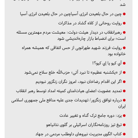
شد
چین در حال بلعیدن انرژی آسیاچین در حال بلعیدن انرژی آسیا
روایت روحانی از کلاه گشاد در مذاکرات
رهبرانقلاب در دیدار هیئت دولت: معیشت مردم مهمترین مسئله
است؛ برای انضباط بازار چاره‌اندیشی شود
روایت فرزند شهید طهرانچی از حس اتفاقی که همیشه همراه
خانواده بود
آي كيو يا اِي كيو؟!
از «یکشنبه عظیم» تا نبرد آتی؛ حزب‌الله خلع سلاح نمی‌شود
اگر این اقدام رضاخان نبود، امروز نگران زنگزور نبودیم
تمدید عضویت اعضای هیات‌امنای کمیته امداد توسط رهبر انقلاب
درباره توافق زنگزور/ تهدیدات جدی علیه منافع ملی جمهوری اسلامی
ایران
یزد:
دوره جامع ترک گناه و تغییر عادت
تیغ تیز روزنامه‌نگاران اسرائیلی بر گلوی نتانیاهو
کتاب الگوی مدیریت نیروهای داوطلب مردمی در جهاد