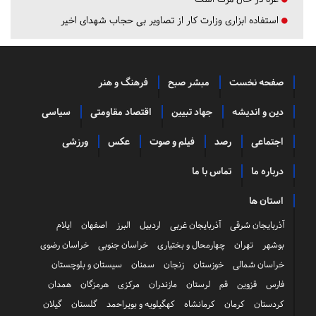
استفاده ابزاری وزارت کار از تصاویر بی حجاب شهدای اخیر
صفحه نخست
مبشر صبح
فرهنگ و هنر
دین و اندیشه
جهاد تبیین
اقتصاد مقاومتی
سیاسی
اجتماعی
رصد
فیلم و صوت
عکس
ورزشی
درباره ما
تماس با ما
استان ها
آذربایجان شرقی
آذربایجان غربی
اردبیل
البرز
اصفهان
ایلام
بوشهر
تهران
چهارمحال و بختیاری
خراسان جنوبی
خراسان رضوی
خراسان شمالی
خوزستان
زنجان
سمنان
سیستان و بلوچستان
فارس
قزوین
قم
لرستان
مازندران
مرکزی
هرمزگان
همدان
کردستان
کرمان
کرمانشاه
کهگیلویه و بویراحمد
گلستان
گیلان