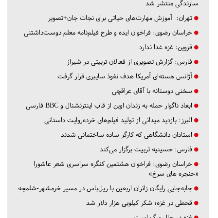
سازندگی منتشر شد
تهران:
آموزش مهارت‌های حیاتی برای نجات جان+تصویر
خراسان رضوی:
فراخوان ایده و طرح فیلم‌نامه معلم دوست‌داشتنی
قزوین:
غزه غذا ندارد
فارس:
گزارش تصویری از فعالان تربیتی در شیراز
آژانس هسته‌ای آمریکا هدف نفوذ سایبری قرار گرفت
سخنی دوستانه با آقای عراقچی
ابعاد ناگوار حمله به زندان اوین از قاب اینترنشنال و BBC فارسی
البرز:
بازدید میدانی از تولید فیلم‌های خرده‌روایت داستانی
استادان دانشگاهی که کارگر ساده ساختمانی شدند
فارس:
حسینیه تربیت برگزار می‌کند
خراسان رضوی:
فراخوان هشتمین کنگره سراسری شعر عاشورا
«حنجره های سرخ»
جابه‌جایی رایگان زائران اربعین با ریل‌باس در مسیر خرمشهر-شلمچه
قحطی در غزه؛ شکر کیلویی هزار دلار شد
غزه در حال مرگ است