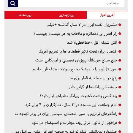
آخرین اخبار
پربازدیدترین
روزنامه ها
مشتریان نفت ایران در ۷ سال گذشته +فیلم
راز اصرار بر «مذاکره و ملاقات به هر قیمت» چیست؟
آنتن شبکه افق «خط‌خطی» شد
اقتصاد ایران تحت تاثیر قطعنامه‌ها یا تحریم‌ آمریکا
خلع سلاح حزب‌الله پروژه‌ای تحمیلی و آمریکایی است
یمن: تل‌آویو را با موشک هایپرسونیک هدف قرار دادیم
پنج درس‌ حمله به قطر برای ما
خوشحالی بانک‌ها از گرانی دلار
چه کسی پشت ذهنیت ویرانگر نتانیاهو قرار دارد؟
امام جماعت این مسجد در ۳ سال، نمازگزاران را ۴ برابر کرد
راه‌گذرهای ترانزیتی، سپر اقتصادی-سیاسی ایران در برابر تهدیدات
عراقچی از قانون فراتر رود، مجازات و استیضاح می‌شود
جشنواره بین‌المللی فیلم تورنتو به صحنه اعتراض علیه اسرائیل بدل