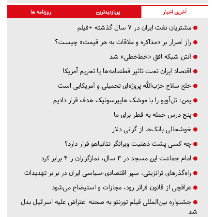
آخرین اخبار
پربازدیدترین
روزنامه ها
مشتریان نفت ایران در ۷ سال گذشته +فیلم
راز اصرار بر «مذاکره و ملاقات به هر قیمت» چیست؟
آنتن شبکه افق «خط‌خطی» شد
اقتصاد ایران تحت تاثیر قطعنامه‌ها یا تحریم‌ آمریکا
خلع سلاح حزب‌الله پروژه‌ای تحمیلی و آمریکایی است
یمن: تل‌آویو را با موشک هایپرسونیک هدف قرار دادیم
پنج درس‌ حمله به قطر برای ما
خوشحالی بانک‌ها از گرانی دلار
چه کسی پشت ذهنیت ویرانگر نتانیاهو قرار دارد؟
امام جماعت این مسجد در ۳ سال، نمازگزاران را ۴ برابر کرد
راه‌گذرهای ترانزیتی، سپر اقتصادی-سیاسی ایران در برابر تهدیدات
عراقچی از قانون فراتر رود، مجازات و استیضاح می‌شود
جشنواره بین‌المللی فیلم تورنتو به صحنه اعتراض علیه اسرائیل بدل
شد