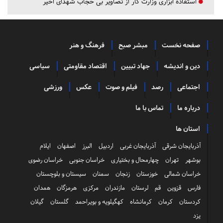
استفاده ابزاری وزارت کار از تصاویر بی حجاب شهدای اخیر
صفحه نخست
مبشر صبح
فرهنگ و هنر
دین و اندیشه
جهاد تبیین
اقتصاد مقاومتی
سیاسی
اجتماعی
رصد
فیلم و صوت
عکس
ورزشی
درباره ما
تماس با ما
استان ها
آذربایجان شرقی
آذربایجان غربی
اردبیل
البرز
اصفهان
ایلام
بوشهر
تهران
چهارمحال و بختیاری
خراسان جنوبی
خراسان رضوی
خراسان شمالی
خوزستان
زنجان
سمنان
سیستان و بلوچستان
فارس
قزوین
قم
لرستان
مازندران
مرکزی
هرمزگان
همدان
کردستان
کرمان
کرمانشاه
کهگیلویه و بویراحمد
گلستان
گیلان
یزد