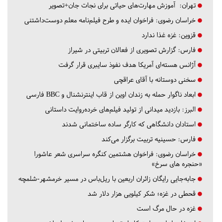
تهران:
آموزش مهارت‌های حیاتی برای نجات جان+تصویر
خراسان رضوی:
فراخوان ایده و طرح فیلم‌نامه معلم دوست‌داشتنی
قزوین:
غزه غذا ندارد
فارس:
گزارش تصویری از فعالان تربیتی در شیراز
آژانس هسته‌ای آمریکا هدف نفوذ سایبری قرار گرفت
سخنی دوستانه با آقای عراقچی
ابعاد ناگوار حمله به زندان اوین از قاب اینترنشنال و BBC فارسی
البرز:
بازدید میدانی از تولید فیلم‌های خرده‌روایت داستانی
استادان دانشگاهی که کارگر ساده ساختمانی شدند
فارس:
حسینیه تربیت برگزار می‌کند
خراسان رضوی:
فراخوان هشتمین کنگره سراسری شعر عاشورا
«حنجره های سرخ»
جابه‌جایی رایگان زائران اربعین با ریل‌باس در مسیر خرمشهر-شلمچه
قحطی در غزه؛ شکر کیلویی هزار دلار شد
غزه در حال مرگ است