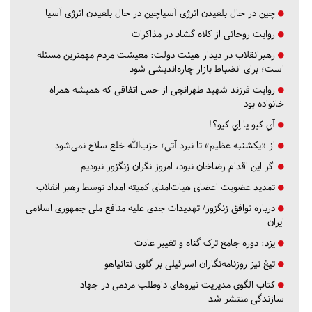
چین در حال بلعیدن انرژی آسیاچین در حال بلعیدن انرژی آسیا
روایت روحانی از کلاه گشاد در مذاکرات
رهبرانقلاب در دیدار هیئت دولت: معیشت مردم مهمترین مسئله
است؛ برای انضباط بازار چاره‌اندیشی شود
روایت فرزند شهید طهرانچی از حس اتفاقی که همیشه همراه
خانواده بود
آي كيو يا اِي كيو؟!
از «یکشنبه عظیم» تا نبرد آتی؛ حزب‌الله خلع سلاح نمی‌شود
اگر این اقدام رضاخان نبود، امروز نگران زنگزور نبودیم
تمدید عضویت اعضای هیات‌امنای کمیته امداد توسط رهبر انقلاب
درباره توافق زنگزور/ تهدیدات جدی علیه منافع ملی جمهوری اسلامی
ایران
یزد:
دوره جامع ترک گناه و تغییر عادت
تیغ تیز روزنامه‌نگاران اسرائیلی بر گلوی نتانیاهو
کتاب الگوی مدیریت نیروهای داوطلب مردمی در جهاد
سازندگی منتشر شد