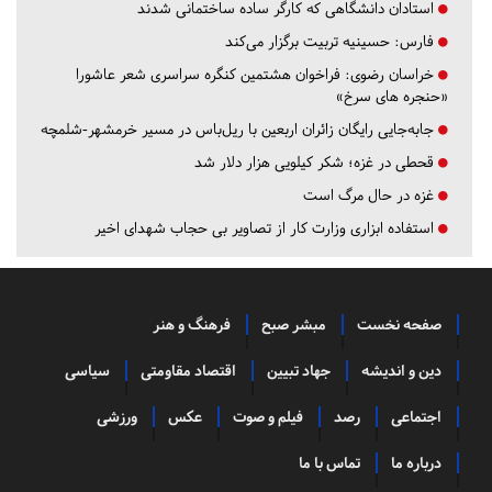
استادان دانشگاهی که کارگر ساده ساختمانی شدند
فارس:
حسینیه تربیت برگزار می‌کند
خراسان رضوی:
فراخوان هشتمین کنگره سراسری شعر عاشورا
«حنجره های سرخ»
جابه‌جایی رایگان زائران اربعین با ریل‌باس در مسیر خرمشهر-شلمچه
قحطی در غزه؛ شکر کیلویی هزار دلار شد
غزه در حال مرگ است
استفاده ابزاری وزارت کار از تصاویر بی حجاب شهدای اخیر
صفحه نخست
مبشر صبح
فرهنگ و هنر
دین و اندیشه
جهاد تبیین
اقتصاد مقاومتی
سیاسی
اجتماعی
رصد
فیلم و صوت
عکس
ورزشی
درباره ما
تماس با ما