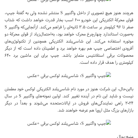
هرچند هنوز هیچ تصویری از داخل واگنییر S منتشر نشده ولی به گفتهٔ جیپ،
قوای محرکهٔ الکتریکی این خودرو ۶۰۰ اسب بخار قدرت خواهد داشت که شتاب
صفر تا ۹۶ کیلومتر بر ساعت ۳.۵ ثانیه‌ای را فراهم می‌کند. ازآنجایی‌که واگنییر S
به‌صورت استاندارد چهارچرخ محرک خواهد بود، به‌احتمال‌زیاد از قوای محرکهٔ دو
موتوره استفاده می‌کند. این شاسی‌بلند الکتریکی همچنین از تکنولوژی‌های
آفرودی اختصاصی جیپ هم بهره خواهد برد و اطمینان داده است که از دیگر
محصولات برقی استلانتیس متمایز باشد. جیپ برای این ماشین برد ۶۴۰
کیلومتری را هدف قرار داده است.
بااین‌حال، این شرکت هنوز در مورد نام شاسی‌بلند الکتریکی لوکس خود مطمئن
نیست و شاید این نام در آینده تغییر کند. اولین نمونه‌های واگنییر S در سال
۲۰۲۴ راهی نمایندگی‌های فروش در ایالات‌متحده می‌شوند و بعداً در دیگر
بازارهای بزرگ مثل اروپا هم عرضه خواهند شد.
منبع:پدال