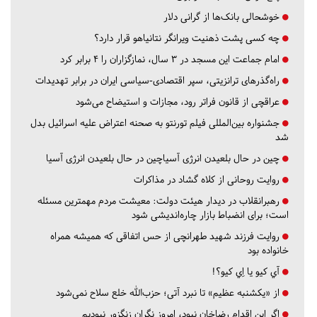
خوشحالی بانک‌ها از گرانی دلار
چه کسی پشت ذهنیت ویرانگر نتانیاهو قرار دارد؟
امام جماعت این مسجد در ۳ سال، نمازگزاران را ۴ برابر کرد
راه‌گذرهای ترانزیتی، سپر اقتصادی-سیاسی ایران در برابر تهدیدات
عراقچی از قانون فراتر رود، مجازات و استیضاح می‌شود
جشنواره بین‌المللی فیلم تورنتو به صحنه اعتراض علیه اسرائیل بدل
شد
چین در حال بلعیدن انرژی آسیاچین در حال بلعیدن انرژی آسیا
روایت روحانی از کلاه گشاد در مذاکرات
رهبرانقلاب در دیدار هیئت دولت: معیشت مردم مهمترین مسئله
است؛ برای انضباط بازار چاره‌اندیشی شود
روایت فرزند شهید طهرانچی از حس اتفاقی که همیشه همراه
خانواده بود
آي كيو يا اِي كيو؟!
از «یکشنبه عظیم» تا نبرد آتی؛ حزب‌الله خلع سلاح نمی‌شود
اگر این اقدام رضاخان نبود، امروز نگران زنگزور نبودیم