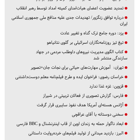
تمدید عضویت اعضای هیات‌امنای کمیته امداد توسط رهبر انقلاب
درباره توافق زنگزور/ تهدیدات جدی علیه منافع ملی جمهوری اسلامی
ایران
یزد:
دوره جامع ترک گناه و تغییر عادت
تیغ تیز روزنامه‌نگاران اسرائیلی بر گلوی نتانیاهو
کتاب الگوی مدیریت نیروهای داوطلب مردمی در جهاد
سازندگی منتشر شد
تهران:
آموزش مهارت‌های حیاتی برای نجات جان+تصویر
خراسان رضوی:
فراخوان ایده و طرح فیلم‌نامه معلم دوست‌داشتنی
قزوین:
غزه غذا ندارد
فارس:
گزارش تصویری از فعالان تربیتی در شیراز
آژانس هسته‌ای آمریکا هدف نفوذ سایبری قرار گرفت
سخنی دوستانه با آقای عراقچی
ابعاد ناگوار حمله به زندان اوین از قاب اینترنشنال و BBC فارسی
البرز:
بازدید میدانی از تولید فیلم‌های خرده‌روایت داستانی