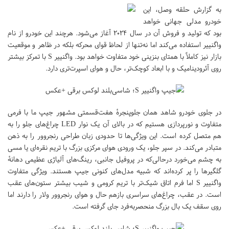
به گزارش حلقه وصل، این
خودرو مدلی جهانی خواهد
بود که تولید و فروش آن در سال ۲۰۲۴ آغاز می‌شود. هرچند این خودرو از نام
واگنییر استفاده می‌کند اما نه‌تنها از لحاظ قوای محرکه بلکه در ظاهر و موقعیت
بازار نیز کاملاً با همتای بنزینی خود متفاوت خواهد بود. واگنییر S با تمرکز بیشتر
روی آئرودینامیک و با ابعاد کوچک‌تر، حال و هوای اسپرت‌تری دارد.
در جلوی خودرو شاهد همان جلوپنجرهٔ هفت‌قسمتی مشهور جیپ ما با فرمی
متفاوت و نورپردازی هستیم که در بالای آن یک نوار LED چراغ‌های جلو را به
هم متصل کرده است. این ویژگی‌ها تا حدودی زبان طراحی رنجروور را به ذهن
متبادر می‌کند. در سپر جلو، یک ورودی هوای مرکزی بزرگ با تریم نقره‌ای یا مسی
به چشم می‌خورد درحالی‌که در پروفیل جانبی، رینگ‌های آلیاژی عظیمی دهانهٔ
گلگیرها را پر کرده‌اند که شبیه مدل‌های کنونی جیپ هستند. ویژگی متفاوت
واگنییر S اما فرم اتاق شیک‌تر با تریم کرومی و شیب بیشتر ستون‌های عقب
است. در عقب، چراغ‌های سراسری بازهم حال و هوای رنجروور ولار را دارند اما
روی سقف یک بال بزرگ منحصربه‌فرد جای گرفته است.