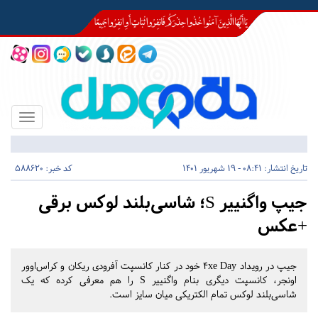
Toggle
igation
تاریخ انتشار:
08:41 - 19 شهریور 1401
کد خبر: 588620
جیپ واگنییر S؛ شاسی‌بلند لوکس برقی
+عکس
جیپ در رویداد ۴xe Day خود در کنار کانسپت آفرودی ریکان و کراس‌اوور
اونجر، کانسپت دیگری بنام واگنییر S را هم معرفی کرده که یک
شاسی‌بلند لوکس تمام الکتریکی میان سایز است.