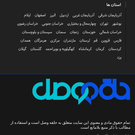
استان ها
آذربایجان شرقی
آذربایجان غربی
اردبیل
البرز
اصفهان
ایلام
بوشهر
تهران
چهارمحال و بختیاری
خراسان جنوبی
خراسان رضوی
خراسان شمالی
خوزستان
زنجان
سمنان
سیستان و بلوچستان
فارس
قزوین
قم
لرستان
مازندران
مرکزی
هرمزگان
همدان
کردستان
کرمان
کرمانشاه
کهگیلویه و بویراحمد
گلستان
گیلان
یزد
تمام حقوق مادی و معنوی این سایت متعلق به
حلقه وصل
است و استفاده از
مطالب با ذکر منبع بلامانع است.