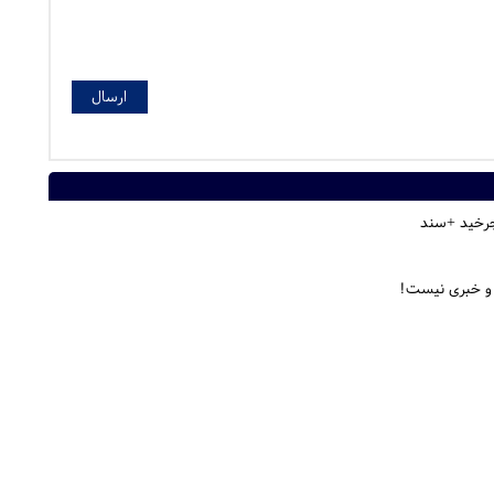
 چرخید +سند
 و خبری نیست!