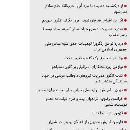
از «یکشنبه عظیم» تا نبرد آتی؛ حزب‌الله خلع سلاح
نمی‌شود
اگر این اقدام رضاخان نبود، امروز نگران زنگزور نبودیم
تمدید عضویت اعضای هیات‌امنای کمیته امداد توسط
رهبر انقلاب
درباره توافق زنگزور/ تهدیدات جدی علیه منافع ملی
جمهوری اسلامی ایران
یزد:
دوره جامع ترک گناه و تغییر عادت
تیغ تیز روزنامه‌نگاران اسرائیلی بر گلوی نتانیاهو
کتاب الگوی مدیریت نیروهای داوطلب مردمی در جهاد
سازندگی منتشر شد
تهران:
آموزش مهارت‌های حیاتی برای نجات جان+تصویر
خراسان رضوی:
فراخوان ایده و طرح فیلم‌نامه معلم
دوست‌داشتنی
قزوین:
غزه غذا ندارد
فارس:
گزارش تصویری از فعالان تربیتی در شیراز