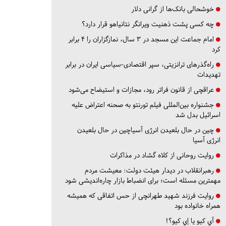
خوشحالی بانک‌ها از گرانی دلار
چه کسی پشت ذهنیت ویرانگر نتانیاهو قرار دارد؟
امام جماعت این مسجد در ۳ سال، نمازگزاران را ۴ برابر
کرد
راه‌گذرهای ترانزیتی، سپر اقتصادی-سیاسی ایران در برابر
تهدیدات
عراقچی از قانون فراتر رود، مجازات و استیضاح می‌شود
جشنواره بین‌المللی فیلم تورنتو به صحنه اعتراض علیه
اسرائیل بدل شد
چین در حال بلعیدن انرژی آسیاچین در حال بلعیدن
انرژی آسیا
روایت روحانی از کلاه گشاد در مذاکرات
رهبرانقلاب در دیدار هیئت دولت: معیشت مردم
مهمترین مسئله است؛ برای انضباط بازار چاره‌اندیشی شود
روایت فرزند شهید طهرانچی از حس اتفاقی که همیشه
همراه خانواده بود
آي كيو يا اِي كيو؟!