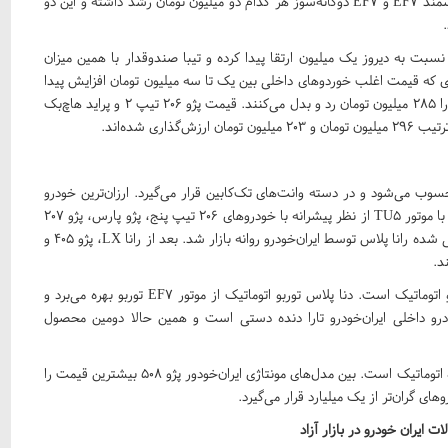
تومان افزایش پیدا کرد. در خرید و فروش‌های امروز بازار، قیمت سمند EF۷ و EF۷ دوگانه‌سوز هر کدام دو میلیون تومان رشد داشته و این دو
به ۳۱۰ میلیون تومان رسیده، نسبت به دیروز یک میلیون ارتقا پیدا کرده و تیبا صندوقدار با همین میزان
د. در روزی که قیمت اغلب خوردوهای داخلی بین یک تا سه میلیون تومان افزایش پیدا
کرده، شاهد افت هفت میلیون تومانی پژو ۴۰۵ هستیم و این یکی را ۲۸۵ میلیون تومان رد و بدل می‌کنند. قیمت پژو ۲۰۶ تیپ ۲ و پراید هاچ‌بک
ی شده‌اند.
محسوب می‌شود و در دسته وانت‌های تک‌کابین قرار می‌گیرد. ارزان‌ترین خودرو
سواری تولید شده ایران‌خودرو در بازار آزاد الان رانا LX است. رانا با موتور TU۵ از نظر پیشرانه با خودروهای ۲۰۶ تیپ پنج، پژو پارس، پژو ۲۰۷
و پژو ۴۰۵ رقابت دارد. با وجود توقف تولید رانا، نسخه به روزرسانی شده رانا پلاس توسط ایران‌خودرو روانه بازار شد. بعد از رانا LX، پژو ۴۰۵ و
در سوی مقابل گران‌ترین خودرو داخلی ایران‌خودور دنا پلاس توربو اتوماتیک است. دنا پلاس توربو اتوماتیک از موتور EF۷ توربو بهره می‌برد و
 داخلی ایران‌خودرو تارا دنده دستی است و همین حالا دومین محصول
پژو پارس اتوماتیک نیز ارزان‌ترین محصول ایران‌خودرو با جعبه دنده اتوماتیک است. بین مدل‌های مونتاژی ایران‌خودور پژو ۵۰۸ بیشترین قیمت را
 ایران خودرو در بازار آزاد