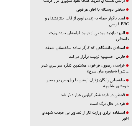
آژانس هسته‌ای آمریکا هدف نفوذ سایبری قرار گرفت
سخنی دوستانه با آقای عراقچی
ابعاد ناگوار حمله به زندان اوین از قاب اینترنشنال و
BBC فارسی
البرز:
بازدید میدانی از تولید فیلم‌های خرده‌روایت
داستانی
استادان دانشگاهی که کارگر ساده ساختمانی شدند
فارس:
حسینیه تربیت برگزار می‌کند
خراسان رضوی:
فراخوان هشتمین کنگره سراسری شعر
عاشورا «حنجره های سرخ»
جابه‌جایی رایگان زائران اربعین با ریل‌باس در مسیر
خرمشهر-شلمچه
قحطی در غزه؛ شکر کیلویی هزار دلار شد
غزه در حال مرگ است
استفاده ابزاری وزارت کار از تصاویر بی حجاب شهدای
اخیر