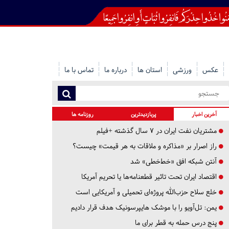
عکس
ورزشی
استان ها
درباره ما
تماس با ما
آخرین اخبار
پربازدیدترین
روزنامه ها
مشتریان نفت ایران در ۷ سال گذشته +فیلم
راز اصرار بر «مذاکره و ملاقات به هر قیمت» چیست؟
آنتن شبکه افق «خط‌خطی» شد
اقتصاد ایران تحت تاثیر قطعنامه‌ها یا تحریم‌ آمریکا
خلع سلاح حزب‌الله پروژه‌ای تحمیلی و آمریکایی است
یمن: تل‌آویو را با موشک هایپرسونیک هدف قرار دادیم
پنج درس‌ حمله به قطر برای ما