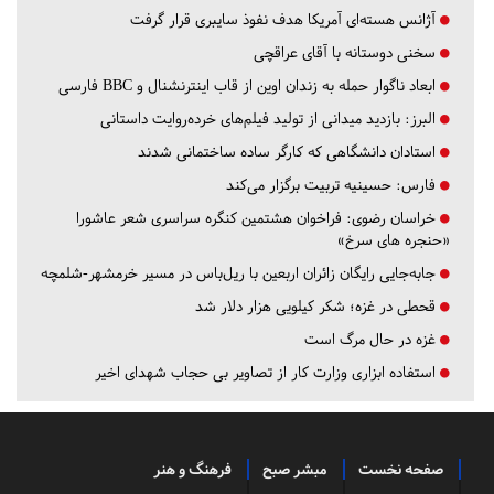
آژانس هسته‌ای آمریکا هدف نفوذ سایبری قرار گرفت
سخنی دوستانه با آقای عراقچی
ابعاد ناگوار حمله به زندان اوین از قاب اینترنشنال و BBC فارسی
البرز:
بازدید میدانی از تولید فیلم‌های خرده‌روایت داستانی
استادان دانشگاهی که کارگر ساده ساختمانی شدند
فارس:
حسینیه تربیت برگزار می‌کند
خراسان رضوی:
فراخوان هشتمین کنگره سراسری شعر عاشورا
«حنجره های سرخ»
جابه‌جایی رایگان زائران اربعین با ریل‌باس در مسیر خرمشهر-شلمچه
قحطی در غزه؛ شکر کیلویی هزار دلار شد
غزه در حال مرگ است
استفاده ابزاری وزارت کار از تصاویر بی حجاب شهدای اخیر
صفحه نخست
مبشر صبح
فرهنگ و هنر