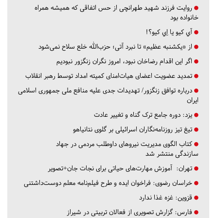
روایت فرزند شهید طهرانچی از حس اتفاقی که همیشه همراه
خانواده بود
آي كيو يا اِي كيو؟!
از «یکشنبه عظیم» تا نبرد آتی؛ حزب‌الله خلع سلاح نمی‌شود
اگر این اقدام رضاخان نبود، امروز نگران زنگزور نبودیم
تمدید عضویت اعضای هیات‌امنای کمیته امداد توسط رهبر انقلاب
درباره توافق زنگزور/ تهدیدات جدی علیه منافع ملی جمهوری اسلامی
ایران
یزد:
دوره جامع ترک گناه و تغییر عادت
تیغ تیز روزنامه‌نگاران اسرائیلی بر گلوی نتانیاهو
کتاب الگوی مدیریت نیروهای داوطلب مردمی در جهاد
سازندگی منتشر شد
تهران:
آموزش مهارت‌های حیاتی برای نجات جان+تصویر
خراسان رضوی:
فراخوان ایده و طرح فیلم‌نامه معلم دوست‌داشتنی
قزوین:
غزه غذا ندارد
فارس:
گزارش تصویری از فعالان تربیتی در شیراز