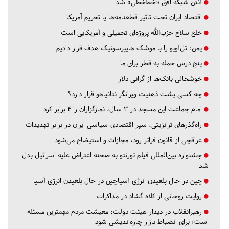
آنتن شبکه افق «خط‌خطی» شد
اقتصاد ایران تحت تاثیر قطعنامه‌ها یا تحریم‌ آمریکا
خلع سلاح حزب‌الله پروژه‌ای تحمیلی و آمریکایی است
یمن: تل‌آویو را با موشک هایپرسونیک هدف قرار دادیم
پنج درس‌ حمله به قطر برای ما
خوشحالی بانک‌ها از گرانی دلار
چه کسی پشت ذهنیت ویرانگر نتانیاهو قرار دارد؟
امام جماعت این مسجد در ۳ سال، نمازگزاران را ۴ برابر کرد
راه‌گذرهای ترانزیتی، سپر اقتصادی-سیاسی ایران در برابر تهدیدات
عراقچی از قانون فراتر رود، مجازات و استیضاح می‌شود
جشنواره بین‌المللی فیلم تورنتو به صحنه اعتراض علیه اسرائیل بدل
شد
چین در حال بلعیدن انرژی آسیاچین در حال بلعیدن انرژی آسیا
روایت روحانی از کلاه گشاد در مذاکرات
رهبرانقلاب در دیدار هیئت دولت: معیشت مردم مهمترین مسئله
است؛ برای انضباط بازار چاره‌اندیشی شود