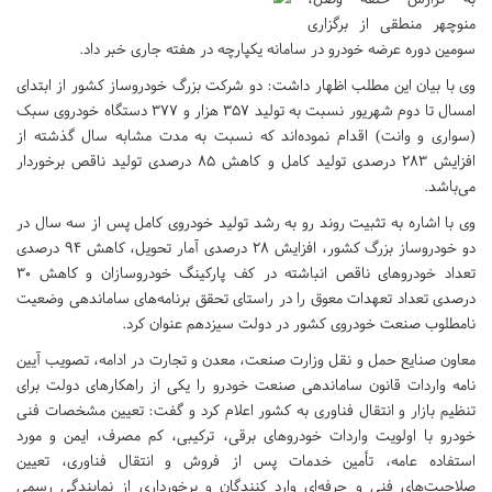
منوچهر منطقی از برگزاری
سومین دوره عرضه خودرو در سامانه یکپارچه در هفته جاری خبر داد.
وی با بیان این مطلب اظهار داشت: دو شرکت بزرگ خودروساز کشور از ابتدای
امسال تا دوم شهریور نسبت به تولید ۳۵۷ هزار و ۳۷۷ دستگاه خودروی سبک
(سواری و وانت) اقدام نموده‌اند که نسبت به مدت مشابه سال گذشته از
افزایش ۲۸۳ درصدی تولید کامل و کاهش ۸۵ درصدی تولید ناقص برخوردار
می‌باشد.
وی با اشاره به تثبیت روند رو به رشد تولید خودروی کامل پس از سه سال در
دو خودروساز بزرگ کشور، افزایش ۲۸ درصدی آمار تحویل، کاهش ۹۴ درصدی
تعداد خودروهای ناقص انباشته در کف پارکینگ خودروسازان و کاهش ۳۰
درصدی تعداد تعهدات معوق را در راستای تحقق برنامه‌های ساماندهی وضعیت
نامطلوب صنعت خودروی کشور در دولت سیزدهم عنوان کرد.
معاون صنایع حمل و نقل وزارت صنعت، معدن و تجارت در ادامه، تصویب آیین
نامه واردات قانون ساماندهی صنعت خودرو را یکی از راهکارهای دولت برای
تنظیم بازار و انتقال فناوری به کشور اعلام کرد و گفت: تعیین مشخصات فنی
خودرو با اولویت واردات خودروهای برقی، ترکیبی، کم مصرف، ایمن و مورد
استفاده عامه، تأمین خدمات پس از فروش و انتقال فناوری، تعیین
صلاحیت‌های فنی و حرفه‌ای وارد کنندگان و برخورداری از نمایندگی رسمی