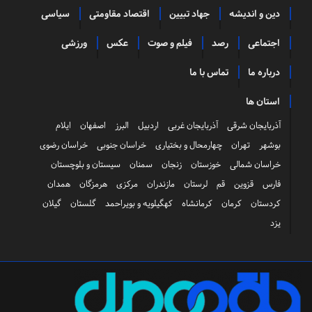
دین و اندیشه
جهاد تبیین
اقتصاد مقاومتی
سیاسی
اجتماعی
رصد
فیلم و صوت
عکس
ورزشی
درباره ما
تماس با ما
استان ها
آذربایجان شرقی
آذربایجان غربی
اردبیل
البرز
اصفهان
ایلام
بوشهر
تهران
چهارمحال و بختیاری
خراسان جنوبی
خراسان رضوی
خراسان شمالی
خوزستان
زنجان
سمنان
سیستان و بلوچستان
فارس
قزوین
قم
لرستان
مازندران
مرکزی
هرمزگان
همدان
کردستان
کرمان
کرمانشاه
کهگیلویه و بویراحمد
گلستان
گیلان
یزد