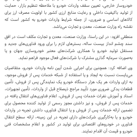
خودروساز خارجی، تعیین سقف واردات خودرو با ملاحظه تنظیم بازار، حمایت
از تولید باکیفیت داخلی و رعایت منابع ارزی کشور با اولویت مصرف ارز برای
کالاهای اساسی و ضروری، از جمله شرایط واردات خودرو به کشور است که
نقشه راه وزارت صنعت، معدن و تجارت می‌باشد.
منطقی افزود: در این راستا، وزارت صنعت، معدن و تجارت مکلف است در افق
سند چشم انداز بیست ساله، بسترهای لازم را برای ورود فناوری‌های جدید و
مستقل تولید خودرو با همکاری شرکت‌های معتبر خودروسازی جهان و یا
به‌صورت سرمایه گذاری مشترک با شرکت‌های فعال موجود فراهم نماید.
وی اضافه کرد: همچنین برای اجرایی شدن آیین نامه واردات خودرو، متقاضیان
می‌بایست نسبت به ایجاد و یا استفاده از شبکه خدمات پس از فروش موجود،
به ازای واردات هر یک هزار دستگاه خودرو یک نمایندگی پس از فروش، تأمین
قطعات یدکی ضروری مورد تأیید مراجع ذیصلاح قبل از واردات، تأمین تجهیزات،
اسناد و آموزش نفرات خدمات پس از فروش، اعلام فناوری‌های انتقال یافته در
خدمات پس از فروش، و نیز داشتن مجوز رسمی از تولید کننده محصول برای
تضمین ارائه خدمات پس از فروش و یا انتقال فناوری، داشتن تجربه در واردات
خودرو و یا به‌کارگیری شرکت‌های دارای تجربه در این زمینه، ارائه سطح انتقال
فناوری در خودروهای اقتصادی برای تولید در کشور و اعلام مشخصات فنی
خودرو و قیمت آن اقدام نمایند.