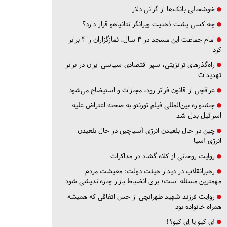
خوشحالی بانک‌ها از گرانی دلار
چه کسی پشت ذهنیت ویرانگر نتانیاهو قرار دارد؟
امام جماعت این مسجد در ۳ سال، نمازگزاران را ۴ برابر
کرد
راه‌گذرهای ترانزیتی، سپر اقتصادی-سیاسی ایران در برابر
تهدیدات
عراقچی از قانون فراتر رود، مجازات و استیضاح می‌شود
جشنواره بین‌المللی فیلم تورنتو به صحنه اعتراض علیه
اسرائیل بدل شد
چین در حال بلعیدن انرژی آسیاچین در حال بلعیدن
انرژی آسیا
روایت روحانی از کلاه گشاد در مذاکرات
رهبرانقلاب در دیدار هیئت دولت: معیشت مردم
مهمترین مسئله است؛ برای انضباط بازار چاره‌اندیشی شود
روایت فرزند شهید طهرانچی از حس اتفاقی که همیشه
همراه خانواده بود
آي كيو يا اِي كيو؟!