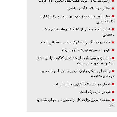
آژانس هسته‌ای آمریکا هدف نفوذ سایبری قرار گرفت
سخنی دوستانه با آقای عراقچی
ابعاد ناگوار حمله به زندان اوین از قاب اینترنشنال و
BBC فارسی
البرز:
بازدید میدانی از تولید فیلم‌های خرده‌روایت
داستانی
استادان دانشگاهی که کارگر ساده ساختمانی شدند
فارس:
حسینیه تربیت برگزار می‌کند
خراسان رضوی:
فراخوان هشتمین کنگره سراسری شعر
عاشورا «حنجره های سرخ»
جابه‌جایی رایگان زائران اربعین با ریل‌باس در مسیر
خرمشهر-شلمچه
قحطی در غزه؛ شکر کیلویی هزار دلار شد
غزه در حال مرگ است
استفاده ابزاری وزارت کار از تصاویر بی حجاب شهدای
اخیر