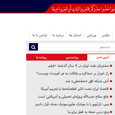
عکس
ورزشی
استان ها
درباره ما
تماس با ما
آخرین اخبار
پربازدیدترین
روزنامه ها
مشتریان نفت ایران در ۷ سال گذشته +فیلم
راز اصرار بر «مذاکره و ملاقات به هر قیمت» چیست؟
آنتن شبکه افق «خط‌خطی» شد
اقتصاد ایران تحت تاثیر قطعنامه‌ها یا تحریم‌ آمریکا
خلع سلاح حزب‌الله پروژه‌ای تحمیلی و آمریکایی است
یمن: تل‌آویو را با موشک هایپرسونیک هدف قرار دادیم
پنج درس‌ حمله به قطر برای ما