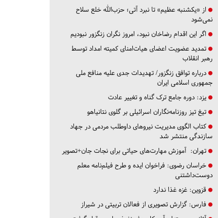
از «یکشنبه عظیم» تا نبرد آتی؛ حزب‌الله خلع سلاح
نمی‌شود
اگر این اقدام رضاخان نبود، امروز نگران زنگزور نبودیم
تمدید عضویت اعضای هیات‌امنای کمیته امداد توسط
رهبر انقلاب
درباره توافق زنگزور/ تهدیدات جدی علیه منافع ملی
جمهوری اسلامی ایران
یزد:
دوره جامع ترک گناه و تغییر عادت
تیغ تیز روزنامه‌نگاران اسرائیلی بر گلوی نتانیاهو
کتاب الگوی مدیریت نیروهای داوطلب مردمی در جهاد
سازندگی منتشر شد
تهران:
آموزش مهارت‌های حیاتی برای نجات جان+تصویر
خراسان رضوی:
فراخوان ایده و طرح فیلم‌نامه معلم
دوست‌داشتنی
قزوین:
غزه غذا ندارد
فارس:
گزارش تصویری از فعالان تربیتی در شیراز