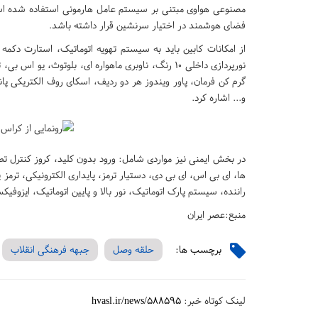
فضای هوشمند در اختیار سرنشین قرار داشته باشد.
از امکانات کابین باید به سیستم تهویه اتوماتیک، استارت دک
نورپردازی داخلی ۱۰ رنگ، ناوبری ماهواره ای، بلوتوث
گرم کن فرمان، پاور ویندوز هر دو ردیف، اسکای روف الکتریکی پا
و... اشاره کرد.
ها، ای بی اس، ای بی دی، دستیار ترمز، پایداری الکترونیکی، ترمز
راننده، سیستم پارک اتوماتیک، نور بالا و پایین اتوماتیک، ایزوف
منبع:عصر ایران
برچسب ها:
حلقه وصل
جبهه فرهنگی انقلاب
لینک کوتاه خبر:
hvasl.ir/news/588595