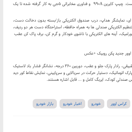
مصنوعی هواوی مبتنی بر سیستم عامل هارمونی استفاده شده است. چیپ کایرین ۹۹۰A و فناوری مخابراتی ۵جی به کار گرفته شده تا یک
مه ای، نمایشگر هداپ، درب صندوق الکتریکی باز/بسته بدون دخالت دست،
، یو اس بی، تنظیم الکتریکی صندلی ها به همراه حافظه، استراحتگاه دست هر دو ردیف،
نورامیک، آینه های الکتریکی با تاشوی خودکار و گرم کن، برف پاک کن عقب
در بخش ایمنی نیز مواردی شامل: ورود بدون کلید، کروز کنترل تطبیقی، رادار پارک جلو و عقب، دوربین ۳۶۰ درجه، نشانگر فشار باد لاستیک
 پارک اتوماتیک، دستیار حرکت در سربالایی و سرپایینی، نمایش نقاط کور دید
یکس صندلی کودک، ایربگ کامل و ... قابل اشاره هستند.
کراس اوور
خودرو
اخبار خودرو
بازار خودرو