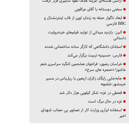
آژانس هسته‌ای آمریکا هدف نفوذ سایبری قرار گرفت
سخنی دوستانه با آقای عراقچی
ابعاد ناگوار حمله به زندان اوین از قاب اینترنشنال و
BBC فارسی
البرز:
بازدید میدانی از تولید فیلم‌های خرده‌روایت
داستانی
استادان دانشگاهی که کارگر ساده ساختمانی شدند
فارس:
حسینیه تربیت برگزار می‌کند
خراسان رضوی:
فراخوان هشتمین کنگره سراسری شعر
عاشورا «حنجره های سرخ»
جابه‌جایی رایگان زائران اربعین با ریل‌باس در مسیر
خرمشهر-شلمچه
قحطی در غزه؛ شکر کیلویی هزار دلار شد
غزه در حال مرگ است
استفاده ابزاری وزارت کار از تصاویر بی حجاب شهدای
اخیر