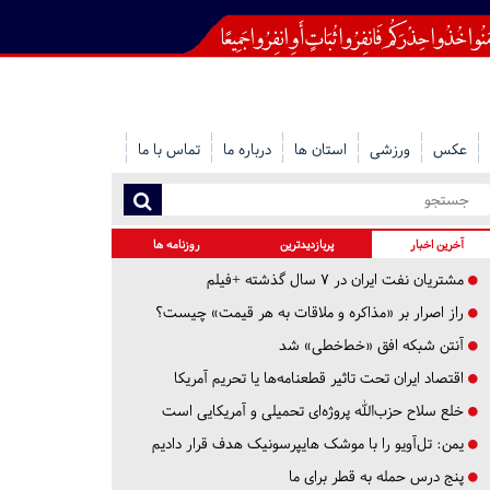
عکس
ورزشی
استان ها
درباره ما
تماس با ما
آخرین اخبار
پربازدیدترین
روزنامه ها
مشتریان نفت ایران در ۷ سال گذشته +فیلم
راز اصرار بر «مذاکره و ملاقات به هر قیمت» چیست؟
آنتن شبکه افق «خط‌خطی» شد
اقتصاد ایران تحت تاثیر قطعنامه‌ها یا تحریم‌ آمریکا
خلع سلاح حزب‌الله پروژه‌ای تحمیلی و آمریکایی است
یمن: تل‌آویو را با موشک هایپرسونیک هدف قرار دادیم
پنج درس‌ حمله به قطر برای ما