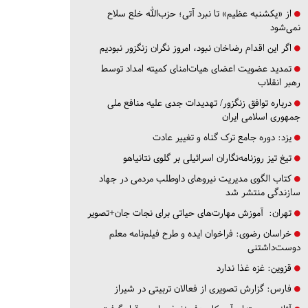
از «یکشنبه عظیم» تا نبرد آتی؛ حزب‌الله خلع سلاح
نمی‌شود
اگر این اقدام رضاخان نبود، امروز نگران زنگزور نبودیم
تمدید عضویت اعضای هیات‌امنای کمیته امداد توسط
رهبر انقلاب
درباره توافق زنگزور/ تهدیدات جدی علیه منافع ملی
جمهوری اسلامی ایران
یزد:
دوره جامع ترک گناه و تغییر عادت
تیغ تیز روزنامه‌نگاران اسرائیلی بر گلوی نتانیاهو
کتاب الگوی مدیریت نیروهای داوطلب مردمی در جهاد
سازندگی منتشر شد
تهران:
آموزش مهارت‌های حیاتی برای نجات جان+تصویر
خراسان رضوی:
فراخوان ایده و طرح فیلم‌نامه معلم
دوست‌داشتنی
قزوین:
غزه غذا ندارد
فارس:
گزارش تصویری از فعالان تربیتی در شیراز