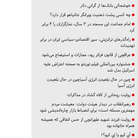
خوشحالی بانک‌ها از گرانی دلار
چه کسی پشت ذهنیت ویرانگر نتانیاهو قرار دارد؟
امام جماعت این مسجد در ۳ سال، نمازگزاران را ۴ برابر
کرد
راه‌گذرهای ترانزیتی، سپر اقتصادی-سیاسی ایران در برابر
تهدیدات
عراقچی از قانون فراتر رود، مجازات و استیضاح می‌شود
جشنواره بین‌المللی فیلم تورنتو به صحنه اعتراض علیه
اسرائیل بدل شد
چین در حال بلعیدن انرژی آسیاچین در حال بلعیدن
انرژی آسیا
روایت روحانی از کلاه گشاد در مذاکرات
رهبرانقلاب در دیدار هیئت دولت: معیشت مردم
مهمترین مسئله است؛ برای انضباط بازار چاره‌اندیشی شود
روایت فرزند شهید طهرانچی از حس اتفاقی که همیشه
همراه خانواده بود
آي كيو يا اِي كيو؟!