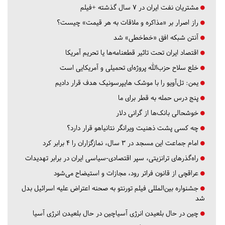
مشتریان نفت ایران در ۷ سال گذشته +فیلم
راز اصرار بر «مذاکره و ملاقات به هر قیمت» چیست؟
آنتن شبکه افق «خط‌خطی» شد
اقتصاد ایران تحت تاثیر قطعنامه‌ها یا تحریم‌ آمریکا
خلع سلاح حزب‌الله پروژه‌ای تحمیلی و آمریکایی است
یمن: تل‌آویو را با موشک هایپرسونیک هدف قرار دادیم
پنج درس‌ حمله به قطر برای ما
خوشحالی بانک‌ها از گرانی دلار
چه کسی پشت ذهنیت ویرانگر نتانیاهو قرار دارد؟
امام جماعت این مسجد در ۳ سال، نمازگزاران را ۴ برابر کرد
راه‌گذرهای ترانزیتی، سپر اقتصادی-سیاسی ایران در برابر تهدیدات
عراقچی از قانون فراتر رود، مجازات و استیضاح می‌شود
جشنواره بین‌المللی فیلم تورنتو به صحنه اعتراض علیه اسرائیل بدل
شد
چین در حال بلعیدن انرژی آسیاچین در حال بلعیدن انرژی آسیا