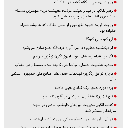
روایت روحانی از کلاه گشاد در مذاکرات
رهبرانقلاب در دیدار هیئت دولت: معیشت مردم مهمترین مسئله
است؛ برای انضباط بازار چاره‌اندیشی شود
روایت فرزند شهید طهرانچی از حس اتفاقی که همیشه همراه
خانواده بود
آي كيو يا اِي كيو؟!
از «یکشنبه عظیم» تا نبرد آتی؛ حزب‌الله خلع سلاح نمی‌شود
اگر این اقدام رضاخان نبود، امروز نگران زنگزور نبودیم
تمدید عضویت اعضای هیات‌امنای کمیته امداد توسط رهبر انقلاب
درباره توافق زنگزور/ تهدیدات جدی علیه منافع ملی جمهوری اسلامی
ایران
یزد:
دوره جامع ترک گناه و تغییر عادت
تیغ تیز روزنامه‌نگاران اسرائیلی بر گلوی نتانیاهو
کتاب الگوی مدیریت نیروهای داوطلب مردمی در جهاد
سازندگی منتشر شد
تهران:
آموزش مهارت‌های حیاتی برای نجات جان+تصویر
خراسان رضوی:
فراخوان ایده و طرح فیلم‌نامه معلم دوست‌داشتنی