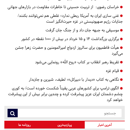
خراسان رضوی:
از تربیت حسینی تا خاطرات مقاومت در بازارهای جهانی
غنی سازی ایران به آمریکا ربطی ندارد؛ غلطی هم‌ نمی‌توانند بکنند/
جنایات رژیم صهیونیستی در غزه حیرت‌انگیز است
موسیقی به جبهه جان داد و از جنگ جان گرفت
برگزاری بزرگداشت ۱۴ و ۱۵ خرداد در بیش از ۱۰۰۰ نقطه در کشور
هیأت فاطمیون برای سالروز ازدواج امیرالمومنین و حضرت زهرا جشن
می‌گیرد
تقریظ رهبر انقلاب بر کتاب «روح الله» رونمایی می‌شود
قیام غزه
نگاهی به کتاب «دیدار با دبیرکل»؛ لطیف، شیرین و جان‌دار
الگوی ترامپ برای کشورهای عربی یقیناً شکست‌ خورده است/ به کوری
چشم دشمنان ایران عزیز پیشرفت کرده و چندین برابر بیش از این پیشرفت
خواهد کرد
آخرین اخبار
پربازدیدترین
روزنامه ها