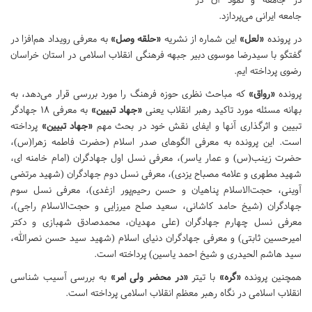
جامعه ایرانی می‌پردازد.
در پرونده
«لعل»
این شماره از نشریه
«حلقه وصل»
به معرفی رویداد هم‌افزا در
گفتگو با سیدرضا موسوی دبیر جبهه فرهنگی انقلاب اسلامی در استان خراسان
رضوی پرداخته ایم.
پرونده
«رواق»
که مباحث نظری حوزه فرهنگ را مورد بررسی قرار می‌دهد، به
بهانه مسئله مورد تاکید رهبر انقلاب یعنی
«جهاد تبیین»
به معرفی 18 جهادگر
تبیین و اثرگذاری آنها و ایفای نقش خود در بحث مهم
«جهاد تبیین»
پرداخته
است. این پرونده به معرفی الگوهای صدر اسلام (حضرت فاطمه زهرا(س)،
حضرت زینب(س) و عمار یاسر)، معرفی نسل اول جهادگران (امام خامنه ای،
شهید مطهری و علامه مصباح یزدی)، معرفی نسل دوم جهادگران (شهید مرتضی
آوینی، حجت‌الاسلام پناهیان و حسن رحیم‌پور ازغدی)، معرفی نسل سوم
جهادگران (شیخ حامد کاشانی، سعید صلح میرزایی و حجت‌الاسلام راجی)،
معرفی نسل چهارم جهادگران (علی مهدیان، محمدصادق شهبازی و دکتر
امیرحسین ثابتی) و معرفی جهادگران دنیای اسلام (شهید سید حسن نصرالله،
سید هاشم الحیدری و شیخ احمد یاسین) پرداخته است.
همچنین پرونده
«گره»
با تیتر
«در محضر ولی امر»
به بررسی آسیب شناسی
انقلاب اسلامی در نگاه رهبر معظم انقلاب اسلامی پرداخته است.