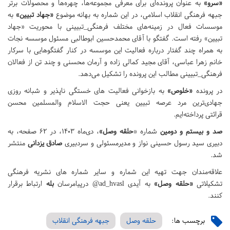
«سرو»
به عنوان پرونده‌ای برای معرفی مجموعه‌ها، چهره‌ها و محصولات برتر
جبهه فرهنگی انقلاب اسلامی، در این شماره به بهانه موضوع
«جهاد تبیین»
به
موسسات فعال در زمینه‌های مختلف فرهنگی_تبیینی با محوریت «جهاد
تبیین» رفته است. گفتگو با آقای محمدحسین ابوطالبی مسئول موسسه نجات
به همراه چند گفتار درباره فعالیت این موسسه در کنار گفتگوهایی با سرکار
خانم زهرا عباسی، آقای مجید کمالی زاده و آرمان محسنی و چند تن از فعالان
فرهنگی_تبیینی مطالب این پرونده را تشکیل می‌دهد.
در پرونده
«خلوص»
به بازخوانی فعالیت های خستگی ناپذیر و شبانه روزی
جهادی‌ترین مرد عرصه تبیین یعنی حجت الاسلام والمسلمین محسن
قرائتی پرداخته‌ایم.
صد و بیستم و دومین
شماره «
حلقه وصل»
، دی‌ماه 1403، در 62 صفحه، به
دبیری سید رسول حسینی نواز و مدیرمسئولی و سردبیری
صادق یزدانی
منتشر
شد.
علاقه‌مندان جهت تهیه این شماره و سایر شماره های نشریه فرهنگی
تشکیلاتی
«حلقه وصل»
به آیدی ad_hvasl@ درپیامرسان
بله
ارتباط برقرار
کنند.
برچسب ها:
حلقه وصل
جبهه فرهنگی انقلاب