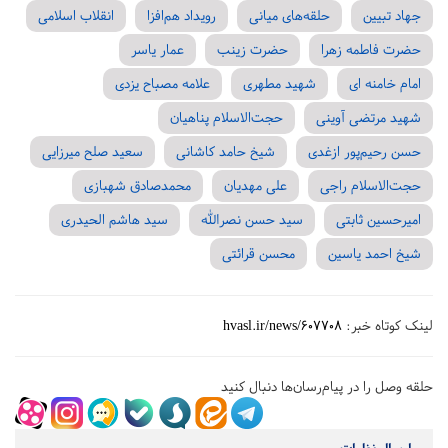
جهاد تبیین
حلقه‌های میانی
رویداد هم‌افزا
انقلاب اسلامی
حضرت فاطمه زهرا
حضرت زینب
عمار یاسر
امام خامنه ای
شهید مطهری
علامه مصباح یزدی
شهید مرتضی آوینی
حجت‌الاسلام پناهیان
حسن رحیم‌پور ازغدی
شیخ حامد کاشانی
سعید صلح میرزایی
حجت‌الاسلام راجی
علی مهدیان
محمدصادق شهبازی
امیرحسین ثابتی
سید حسن نصرالله
سید هاشم الحیدری
شیخ احمد یاسین
محسن قرائتی
لینک کوتاه خبر:
hvasl.ir/news/607708
حلقه وصل را در پیام‌رسان‌ها دنبال کنید