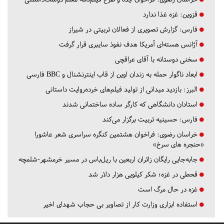
قزوین:
غزه غذا ندارد
فارس:
گزارش تصویری از فعالان تربیتی در شیراز
آژانس هسته‌ای آمریکا هدف نفوذ سایبری قرار گرفت
سخنی دوستانه با آقای عراقچی
ابعاد ناگوار حمله به زندان اوین از قاب اینترنشنال و BBC فارسی
البرز:
بازدید میدانی از تولید فیلم‌های خرده‌روایت داستانی
استادان دانشگاهی که کارگر ساده ساختمانی شدند
فارس:
حسینیه تربیت برگزار می‌کند
خراسان رضوی:
فراخوان هشتمین کنگره سراسری شعر عاشورا
«حنجره های سرخ»
جابه‌جایی رایگان زائران اربعین با ریل‌باس در مسیر خرمشهر-شلمچه
قحطی در غزه؛ شکر کیلویی هزار دلار شد
غزه در حال مرگ است
استفاده ابزاری وزارت کار از تصاویر بی حجاب شهدای اخیر