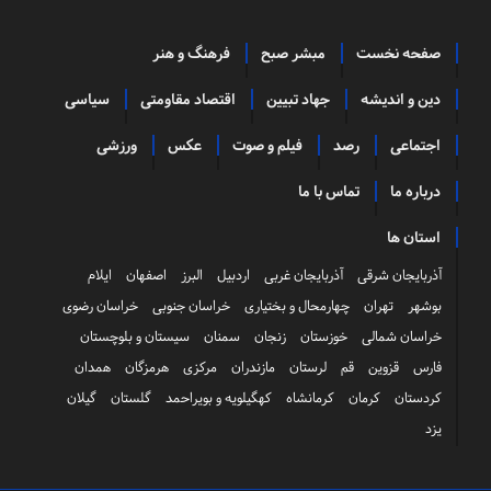
صفحه نخست
مبشر صبح
فرهنگ و هنر
دین و اندیشه
جهاد تبیین
اقتصاد مقاومتی
سیاسی
اجتماعی
رصد
فیلم و صوت
عکس
ورزشی
درباره ما
تماس با ما
استان ها
آذربایجان شرقی
آذربایجان غربی
اردبیل
البرز
اصفهان
ایلام
بوشهر
تهران
چهارمحال و بختیاری
خراسان جنوبی
خراسان رضوی
خراسان شمالی
خوزستان
زنجان
سمنان
سیستان و بلوچستان
فارس
قزوین
قم
لرستان
مازندران
مرکزی
هرمزگان
همدان
کردستان
کرمان
کرمانشاه
کهگیلویه و بویراحمد
گلستان
گیلان
یزد