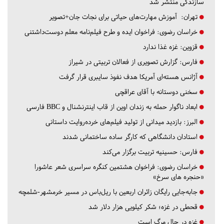
سازندگی منتشر شد
تهران:
آموزش مهارت‌های حیاتی برای نجات جان+تصویر
خراسان رضوی:
فراخوان ایده و طرح فیلم‌نامه معلم دوست‌داشتنی
قزوین:
غزه غذا ندارد
فارس:
گزارش تصویری از فعالان تربیتی در شیراز
آژانس هسته‌ای آمریکا هدف نفوذ سایبری قرار گرفت
سخنی دوستانه با آقای عراقچی
ابعاد ناگوار حمله به زندان اوین از قاب اینترنشنال و BBC فارسی
البرز:
بازدید میدانی از تولید فیلم‌های خرده‌روایت داستانی
استادان دانشگاهی که کارگر ساده ساختمانی شدند
فارس:
حسینیه تربیت برگزار می‌کند
خراسان رضوی:
فراخوان هشتمین کنگره سراسری شعر عاشورا
«حنجره های سرخ»
جابه‌جایی رایگان زائران اربعین با ریل‌باس در مسیر خرمشهر-شلمچه
قحطی در غزه؛ شکر کیلویی هزار دلار شد
غزه در حال مرگ است