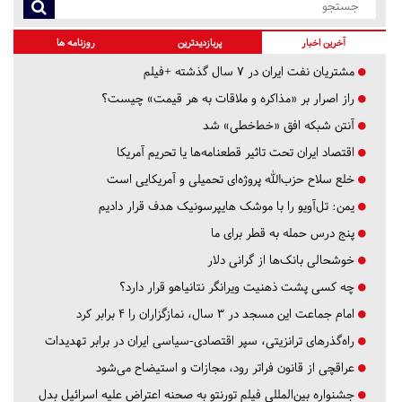
آخرین اخبار
پربازدیدترین
روزنامه ها
مشتریان نفت ایران در ۷ سال گذشته +فیلم
راز اصرار بر «مذاکره و ملاقات به هر قیمت» چیست؟
آنتن شبکه افق «خط‌خطی» شد
اقتصاد ایران تحت تاثیر قطعنامه‌ها یا تحریم‌ آمریکا
خلع سلاح حزب‌الله پروژه‌ای تحمیلی و آمریکایی است
یمن: تل‌آویو را با موشک هایپرسونیک هدف قرار دادیم
پنج درس‌ حمله به قطر برای ما
خوشحالی بانک‌ها از گرانی دلار
چه کسی پشت ذهنیت ویرانگر نتانیاهو قرار دارد؟
امام جماعت این مسجد در ۳ سال، نمازگزاران را ۴ برابر کرد
راه‌گذرهای ترانزیتی، سپر اقتصادی-سیاسی ایران در برابر تهدیدات
عراقچی از قانون فراتر رود، مجازات و استیضاح می‌شود
جشنواره بین‌المللی فیلم تورنتو به صحنه اعتراض علیه اسرائیل بدل