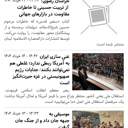
خراسان رضوی:
23:26 - 22 خرداد 1404
از تربیت حسینی تا خاطرات
مقاومت در بازارهای جهانی
کتاب «سفیر قدس» که خاطرات مرحوم
حسین شیخ‌الاسلام، دیپلمات برجسته و از
پیشگامان محور مقاومت، را روایت می‌کند،
توسط انتشارات دارالحضاره الاسلامیه لبنان
منتشر شده است
غنی سازی ایران
14:46 - 14 خرداد 1404
به آمریکا ربطی ندارد؛ غلطی هم‌
نمی‌توانند بکنند/ جنایات رژیم
صهیونیستی در غزه حیرت‌انگیز
است
رهبر معظم انقلاب اسلامی فرمودند:
استقلال ملی یعنی کشور منتظر چراغ سبز یا قرمز آمریکا و امثال آمریکا نباشد؛
یک سرفصل استقلال ملی اصل «ما می‌توانیم» است.
موسیقی به
13:32 - 13 خرداد 1404
جبهه جان داد و از جنگ جان
گرفت