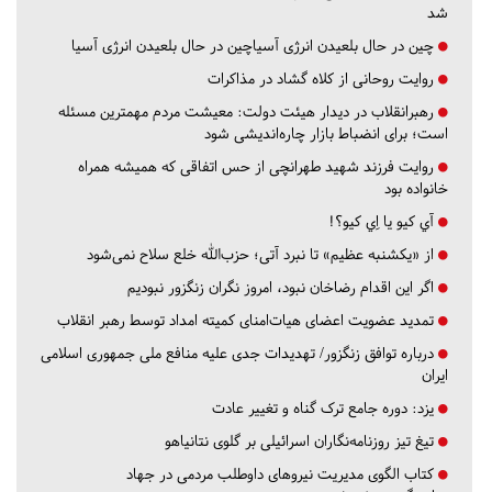
شد
چین در حال بلعیدن انرژی آسیاچین در حال بلعیدن انرژی آسیا
روایت روحانی از کلاه گشاد در مذاکرات
رهبرانقلاب در دیدار هیئت دولت: معیشت مردم مهمترین مسئله
است؛ برای انضباط بازار چاره‌اندیشی شود
روایت فرزند شهید طهرانچی از حس اتفاقی که همیشه همراه
خانواده بود
آي كيو يا اِي كيو؟!
از «یکشنبه عظیم» تا نبرد آتی؛ حزب‌الله خلع سلاح نمی‌شود
اگر این اقدام رضاخان نبود، امروز نگران زنگزور نبودیم
تمدید عضویت اعضای هیات‌امنای کمیته امداد توسط رهبر انقلاب
درباره توافق زنگزور/ تهدیدات جدی علیه منافع ملی جمهوری اسلامی
ایران
یزد:
دوره جامع ترک گناه و تغییر عادت
تیغ تیز روزنامه‌نگاران اسرائیلی بر گلوی نتانیاهو
کتاب الگوی مدیریت نیروهای داوطلب مردمی در جهاد