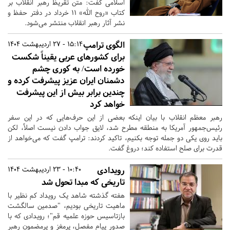
اسلامی گفت: متن تقریظ رهبر انقلاب بر
کتاب «روح الله» ۱۱ خرداد در دفتر حفظ و
نشر آثار رهبر انقلاب منتشر می‌شود.
الگوی ترامپ
15:14 - 27 اردیبهشت 1404
برای کشورهای عربی یقیناً شکست‌
خورده است/ به کوری چشم
دشمنان ایران عزیز پیشرفت کرده و
چندین برابر بیش از این پیشرفت
خواهد کرد
رهبر معظم انقلاب با بیان اینکه بعضی از این حرف‌هایی که در این سفر
رئیس‌جمهور آمریکا به منطقه مطرح شد، لایق جواب دادن نیست اصلاً، لکن
باید روی یکی دو جمله توجه بکنیم، تاکید کردند: ترامپ گفت که می‌خواهد از
قدرت برای صلح استفاده کند؛ دروغ گفت.
رویدادی
10:40 - 23 اردیبهشت 1404
تاریخی که مبدا تحول‌ شد
هفته گذشته شاهد یک رویداد کم نظیر با
ماهیت تاریخی بودیم، "صدمین سالگشت
بازتاسیس حوزه علمیه قم"؛ رویدادی که با
صدور پیام مفصل، پرمغز و پرمضمون رهبر