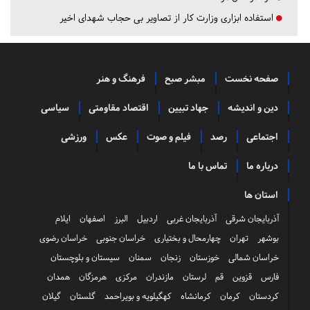
استفاده ابزاری وزارت کار از تصاویر بی حجاب شهدای اخیر
صفحه نخست
مبشر صبح
فرهنگ و هنر
دین و اندیشه
جهاد تبیین
اقتصاد مقاومتی
سیاسی
اجتماعی
رصد
فیلم و صوت
عکس
ورزشی
درباره ما
تماس با ما
استان ها
آذربایجان شرقی
آذربایجان غربی
اردبیل
البرز
اصفهان
ایلام
بوشهر
تهران
چهارمحال و بختیاری
خراسان جنوبی
خراسان رضوی
خراسان شمالی
خوزستان
زنجان
سمنان
سیستان و بلوچستان
فارس
قزوین
قم
لرستان
مازندران
مرکزی
هرمزگان
همدان
کردستان
کرمان
کرمانشاه
کهگیلویه و بویراحمد
گلستان
گیلان