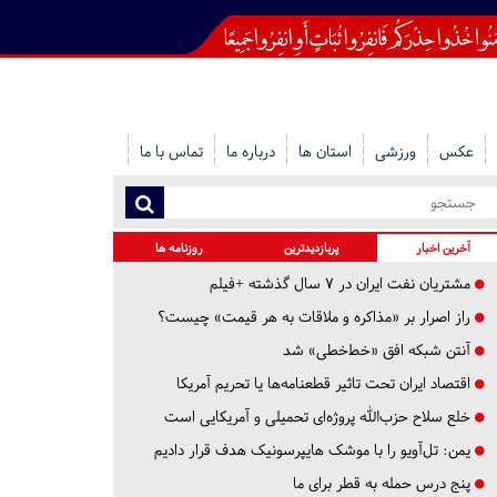
عکس
ورزشی
استان ها
درباره ما
تماس با ما
آخرین اخبار
پربازدیدترین
روزنامه ها
مشتریان نفت ایران در ۷ سال گذشته +فیلم
راز اصرار بر «مذاکره و ملاقات به هر قیمت» چیست؟
آنتن شبکه افق «خط‌خطی» شد
اقتصاد ایران تحت تاثیر قطعنامه‌ها یا تحریم‌ آمریکا
خلع سلاح حزب‌الله پروژه‌ای تحمیلی و آمریکایی است
یمن: تل‌آویو را با موشک هایپرسونیک هدف قرار دادیم
پنج درس‌ حمله به قطر برای ما