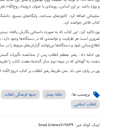
و ویژه باشد. بر این اساس، رویدادی با عنوان «رویداد روح‌الله» 
سلیمانی اضافه کرد: کانون‌های مساجد، پایگاه‌های بسیج، دانشگاه
کتاب تلاش خواهند کرد.
وی تاکید کرد: این کتاب که به صورت داستانی نگارش یافته، بست
ضروری است هر ظرفیت و توانمندی که در دستگاه‌ها وجود دارد، به
اطلاع‌رسانی شود و دستگاه‌ها می‌توانند گزارش‌های مربوط را در سا
وی ادامه داد: رهبر معظم انقلاب پس از مشاهده تأثیرات گسترد
دهند؛ به گونه‌ای که در نیمه دوم سال گذشته،هفت کتاب را تقریظ
وی در پایان خبر داد: متن تقریظ رهبر انقلاب بر کتاب «روح الله» ۱۱ خرداد در دفتر حفظ و نشر آثار رهبر انقلاب منتشر میشود.
برچسب ها:
حلقه وصل
جبهه فرهنگی انقلاب
انقلاب اسلامی
لینک کوتاه خبر:
hvasl.ir/news/609849