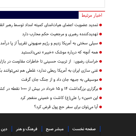
اخبار مرتبط
تمدید عضویت اعضای هیات‌امنای کمیته امداد توسط رهبر انق
تهدیدکننده رهبری و مرجعیت حکم محارب دارد
سیلی سختی به آمریکا زدیم و رژیم صهیونی تقریباً از پا درآمد 
همه آنچه که درباره موشک «خیبر» نمی‌دانستید
خراسان رضوی:
از تربیت حسینی تا خاطرات مقاومت در بازار
غنی سازی ایران به آمریکا ربطی ندارد؛ غلطی هم‌ نمی‌توانند 
موسیقی به جبهه جان داد و از جنگ جان گرفت
برگزاری بزرگداشت ۱۴ و ۱۵ خرداد در بیش از ۱۰۰۰ نقطه در کشور
این «‌مین» را علی‌(ع) کاشت و خمینی منفجر کرد
آیا می‌توان برای سفر حج پول قرض کرد؟
صفحه نخست
مبشر صبح
فرهنگ و هنر
دین 