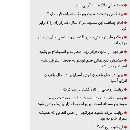
خوشحالی بانک‌ها از گرانی دلار
چه کسی پشت ذهنیت ویرانگر نتانیاهو قرار دارد؟
امام جماعت این مسجد در ۳ سال، نمازگزاران را ۴ برابر
کرد
راه‌گذرهای ترانزیتی، سپر اقتصادی-سیاسی ایران در برابر
تهدیدات
عراقچی از قانون فراتر رود، مجازات و استیضاح می‌شود
جشنواره بین‌المللی فیلم تورنتو به صحنه اعتراض علیه
اسرائیل بدل شد
چین در حال بلعیدن انرژی آسیاچین در حال بلعیدن
انرژی آسیا
روایت روحانی از کلاه گشاد در مذاکرات
رهبرانقلاب در دیدار هیئت دولت: معیشت مردم
مهمترین مسئله است؛ برای انضباط بازار چاره‌اندیشی شود
روایت فرزند شهید طهرانچی از حس اتفاقی که همیشه
همراه خانواده بود
آي كيو يا اِي كيو؟!