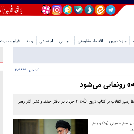
جهاد تبیین
اقتصاد مقاومتی
سیاسی
اجتماعی
رصد
فیلم و صوت
کد خبر: 609849
ه» رونمایی می‌شود
عضو موسسه پژوهشی فرهنگی انقلاب اسلامی گفت: متن تقریظ رهبر انقلاب بر کتاب «روح الله» ۱۱ خرداد در دفتر حفظ و نشر آثار رهبر
امام خمینی (ره) و یوم
د.