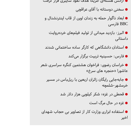
آژانس هسته‌ای آمریکا هدف نفوذ سایبری قرار گرفت
سخنی دوستانه با آقای عراقچی
ابعاد ناگوار حمله به زندان اوین از قاب اینترنشنال و
BBC فارسی
البرز:
بازدید میدانی از تولید فیلم‌های خرده‌روایت
داستانی
استادان دانشگاهی که کارگر ساده ساختمانی شدند
فارس:
حسینیه تربیت برگزار می‌کند
خراسان رضوی:
فراخوان هشتمین کنگره سراسری شعر
عاشورا «حنجره های سرخ»
جابه‌جایی رایگان زائران اربعین با ریل‌باس در مسیر
خرمشهر-شلمچه
قحطی در غزه؛ شکر کیلویی هزار دلار شد
غزه در حال مرگ است
استفاده ابزاری وزارت کار از تصاویر بی حجاب شهدای
اخیر