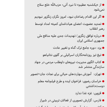
از «یکشنبه عظیم» تا نبرد آتی؛ حزب‌الله خلع سلاح
نمی‌شود
اگر این اقدام رضاخان نبود، امروز نگران زنگزور نبودیم
تمدید عضویت اعضای هیات‌امنای کمیته امداد توسط
رهبر انقلاب
درباره توافق زنگزور/ تهدیدات جدی علیه منافع ملی
جمهوری اسلامی ایران
یزد:
دوره جامع ترک گناه و تغییر عادت
تیغ تیز روزنامه‌نگاران اسرائیلی بر گلوی نتانیاهو
کتاب الگوی مدیریت نیروهای داوطلب مردمی در جهاد
سازندگی منتشر شد
تهران:
آموزش مهارت‌های حیاتی برای نجات جان+تصویر
خراسان رضوی:
فراخوان ایده و طرح فیلم‌نامه معلم
دوست‌داشتنی
قزوین:
غزه غذا ندارد
فارس:
گزارش تصویری از فعالان تربیتی در شیراز