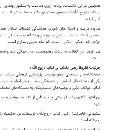
همچنین در این نشست، برنامه ریزی مناسب به منظور رونمایی از 
بر کتاب «روح الله» با حضور مسئولین دفتر حفظ و نشر آثار رهب
قرار گرفت.
معاون مراسم و استان‌های شورای هماهنگی تبلیغات اسلام حجت
انصاری گفت: انقلاب اسلامی بدون نام و نشانه‌ امام خمینی در 
هرکجا نام انقلاب اسلامی است، نام امام خمینی مطرح است.
وی افزود: این انقلاب به برکت رهنمود‌های امام جهانی شد و ص
است.
جزئیات تقریظ رهبر انقلاب بر کتاب «روح الله»
حجت‌الاسلام سلیمانی عضو موسسه پژوهشی فرهنگی انقلاب اسلام
یکی از دغدغه‌های اساسی و همیشگی رهبر معظم انقلاب، موضوع
کتاب، بیانات مکرر و توصیه‌های مستمرشان به دستگاه‌های مختل
وی افزود: اکنون ما با فهرستی چند ده‌تایی از کتاب‌ها مواجهیم که
شود.
سلیمانی خاطرنشان کرد: کتاب «روح‌الله» توسط هادی حکیمیان ت
پذیرفته است.
وی ادامه داد: با توجه به اهمیت ویژه موضوع و تمایز این کتاب نس