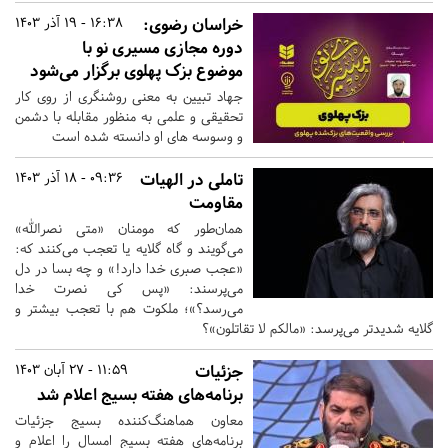
خراسان رضوی:
16:38 - 19 آذر 1403
دوره مجازی مسیری‌ نو با
موضوع بزک پهلوی برگزار می‌شود
جهاد تبیین به معنی روشنگری از روی کار
تحقیقی و علمی به منظور مقابله با دشمن
و وسوسه های او دانسته شده است
تاملی در الهیات
09:36 - 18 آذر 1403
مقاومت
همان‌طور که مومنان «متی نصرالله»
می‌گویند و گاه گلایه یا تعجب می‌کنند که:
«عجب صبری خدا دارد!» و چه بسا در دل
می‌پرسند: «پس کی نصرت خدا
می‌رسد؟»؛ ملکوت هم با تعجب بیشتر و
گلایه شدیدتر می‌پرسد: «مالکم لا تقاتلون»؟
جزئیات
11:59 - 27 آبان 1403
برنامه‌های هفته بسیج اعلام شد
معاون هماهنگ‌کننده بسیج جزئیات
برنامه‌های هفته بسیج امسال را اعلام و