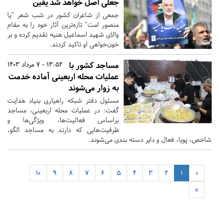
جعلی اصل خواهد شد یقین
جمعی از شاعران کشور در شب شعر "یا
منصور امت" تازه‌ترین آثار خود را به مقام
والای شهید اسماعیل هنیه تقدیم کرده و بر
خون‌خواهی او تاکید کردند.
مساجد کشور با
13:52 - 7 مرداد 1403
عملیات محله اربعینی آماده خدمت‌
به زوار می‌شوند
مسئول دفتر شبکه راهیاری بنیاد هدایت
گفت: در عملیات محله اربعینی،‌ مساجد
براساس فعالیت‌ها، ویژگی‌ها و
ظرفیت‌هایی که دارند به مساجد الگو،
شاخص، پویا، فعال و دایر دسته بندی می‌شوند.
10
9
8
7
6
5
4
3
2
1
«
»