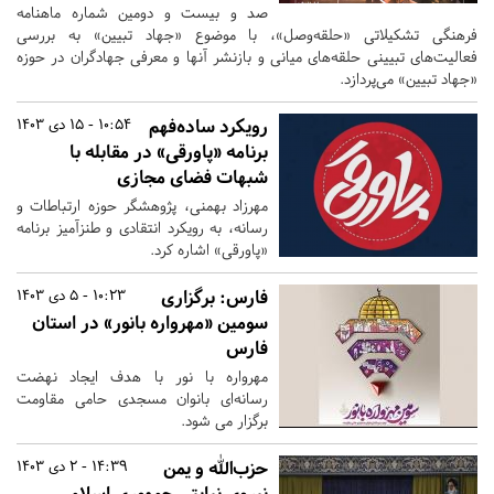
صد و بیست و دومین شماره ماهنامه
فرهنگی تشکیلاتی «حلقه‌وصل»، با موضوع «جهاد تبیین» به بررسی
فعالیت‌های تبیینی حلقه‌های میانی و بازنشر آنها و معرفی جهادگران در حوزه
«جهاد تبیین» می‌پردازد.
رویکرد ساده‌فهم
10:54 - 15 دی 1403
برنامه «پاورقی» در مقابله با
شبهات فضای مجازی
مهرزاد بهمنی، پژوهشگر حوزه ارتباطات و
رسانه، به رویکرد انتقادی و طنزآمیز برنامه
«پاورقی» اشاره کرد.
فارس:
برگزاری
10:23 - 5 دی 1403
سومین «مهرواره بانور» در استان
فارس
مهرواره با نور با هدف ایجاد نهضت
رسانه‌ای بانوان مسجدی حامی مقاومت
برگزار می شود.
حزب‌الله و یمن
14:39 - 2 دی 1403
نیروی نیابتی جمهوری اسلامی