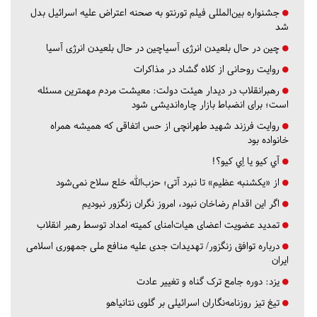
جشنواره بین‌المللی فیلم تورنتو به صحنه اعتراض علیه اسرائیل بدل
شد
چین در حال بلعیدن انرژی آسیاچین در حال بلعیدن انرژی آسیا
روایت روحانی از کلاه گشاد در مذاکرات
رهبرانقلاب در دیدار هیئت دولت: معیشت مردم مهمترین مسئله
است؛ برای انضباط بازار چاره‌اندیشی شود
روایت فرزند شهید طهرانچی از حس اتفاقی که همیشه همراه
خانواده بود
آي كيو يا اِي كيو؟!
از «یکشنبه عظیم» تا نبرد آتی؛ حزب‌الله خلع سلاح نمی‌شود
اگر این اقدام رضاخان نبود، امروز نگران زنگزور نبودیم
تمدید عضویت اعضای هیات‌امنای کمیته امداد توسط رهبر انقلاب
درباره توافق زنگزور/ تهدیدات جدی علیه منافع ملی جمهوری اسلامی
ایران
یزد:
دوره جامع ترک گناه و تغییر عادت
تیغ تیز روزنامه‌نگاران اسرائیلی بر گلوی نتانیاهو