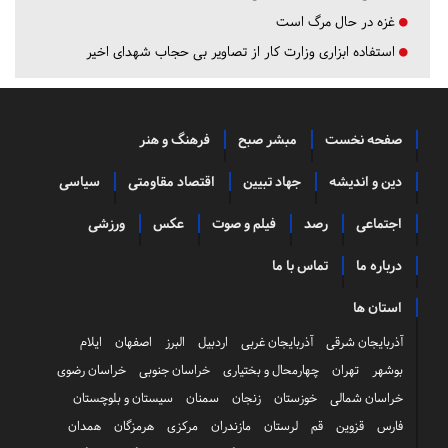
غزه در حال مرگ است
استفاده ابزاری وزارت کار از تصاویر بی حجاب شهدای اخیر
صفحه نخست
مبشر صبح
فرهنگ و هنر
دین و اندیشه
جهاد تبیین
اقتصاد مقاومتی
سیاسی
اجتماعی
رصد
فیلم و صوت
عکس
ورزشی
درباره ما
تماس با ما
استان ها
آذربایجان شرقی
آذربایجان غربی
اردبیل
البرز
اصفهان
ایلام
بوشهر
تهران
چهارمحال و بختیاری
خراسان جنوبی
خراسان رضوی
خراسان شمالی
خوزستان
زنجان
سمنان
سیستان و بلوچستان
فارس
قزوین
قم
لرستان
مازندران
مرکزی
هرمزگان
همدان