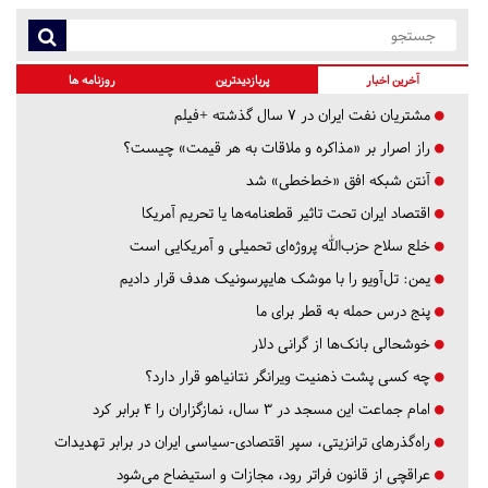
آخرین اخبار
پربازدیدترین
روزنامه ها
مشتریان نفت ایران در ۷ سال گذشته +فیلم
راز اصرار بر «مذاکره و ملاقات به هر قیمت» چیست؟
آنتن شبکه افق «خط‌خطی» شد
اقتصاد ایران تحت تاثیر قطعنامه‌ها یا تحریم‌ آمریکا
خلع سلاح حزب‌الله پروژه‌ای تحمیلی و آمریکایی است
یمن: تل‌آویو را با موشک هایپرسونیک هدف قرار دادیم
پنج درس‌ حمله به قطر برای ما
خوشحالی بانک‌ها از گرانی دلار
چه کسی پشت ذهنیت ویرانگر نتانیاهو قرار دارد؟
امام جماعت این مسجد در ۳ سال، نمازگزاران را ۴ برابر کرد
راه‌گذرهای ترانزیتی، سپر اقتصادی-سیاسی ایران در برابر تهدیدات
عراقچی از قانون فراتر رود، مجازات و استیضاح می‌شود