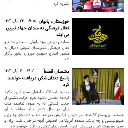
تشریح کرد.
خوزستان:
بانوان
09:15 - 24 آبان 1403
فعال فرهنگی به میدان جهاد تبیین
می‌آیند
همایش تبیینی ویژه بانوان مسجدی مداح و
فعال فرهنگی شهرستان شوش دانیال به
منظور افتتاح سومین مهرواره بانور برگزار
شد.
دشمنان قطعاً
14:01 - 12 آبان 1403
پاسخ دندان‌شکن دریافت خواهند
کرد
حضرت آیت‌الله خامنه‌ای صبح امروز تاکید
کردند: مطمئن باشید هیچ حرکت دشمن از
جانب کسانی که به عنوان نماینده ملت
ایران در حال تلاش برای مقابله با آن
هستند، بی‌پاسخ گذاشته نمی‌شود و فراموش نخواهد شد و دشمنان چه رژیم
صیهونیستی و چه ایالات متحده آمریکا در خصوص آنچه در قبال ملت ایران و
جبهه مقاومت انجام می‌دهند، قطعاً پاسخ دندان‌شکنی دریافت خواهند کرد.