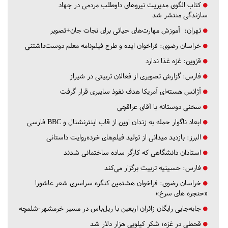
کتاب الگوی مدیریت نیروهای داوطلب مردمی در جهاد
سازندگی منتشر شد
تهران:
آموزش مهارت‌های حیاتی برای نجات جان+تصویر
خراسان رضوی:
فراخوان ایده و طرح فیلم‌نامه معلم دوست‌داشتنی
قزوین:
غزه غذا ندارد
فارس:
گزارش تصویری از فعالان تربیتی در شیراز
آژانس هسته‌ای آمریکا هدف نفوذ سایبری قرار گرفت
سخنی دوستانه با آقای عراقچی
ابعاد ناگوار حمله به زندان اوین از قاب اینترنشنال و BBC فارسی
البرز:
بازدید میدانی از تولید فیلم‌های خرده‌روایت داستانی
استادان دانشگاهی که کارگر ساده ساختمانی شدند
فارس:
حسینیه تربیت برگزار می‌کند
خراسان رضوی:
فراخوان هشتمین کنگره سراسری شعر عاشورا
«حنجره های سرخ»
جابه‌جایی رایگان زائران اربعین با ریل‌باس در مسیر خرمشهر-شلمچه
قحطی در غزه؛ شکر کیلویی هزار دلار شد