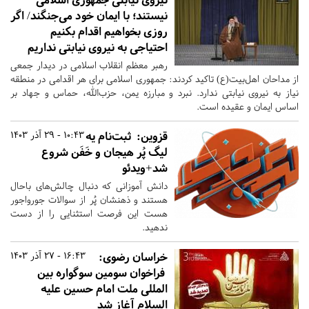
نیستند؛ با ایمان خود می‌جنگند/ اگر
روزی بخواهیم اقدام بکنیم
احتیاجی به نیروی نیابتی نداریم
رهبر معظم انقلاب اسلامی در دیدار جمعی
از مداحان اهل‌بیت(ع) تاکید کردند: جمهوری اسلامی برای هر اقدامی در منطقه
نیاز به نیروی نیابتی ندارد. نبرد و مبارزه یمن، حزب‌الله، حماس و جهاد بر
اساس ایمان و عقیده است.
قزوین:
ثبت‌نام یه
10:43 - 29 آذر 1403
لیگ پُر هیجان و خَفَن شروع
شد+ویدئو
دانش آموزانی که دنبال چالش‌های باحال
هستند و ذهنشان پُر از سوالات جورواجور
هست این فرصت استثنایی را از دست
ندهید.
خراسان رضوی:
16:43 - 27 آذر 1403
فراخوان سومین سوگواره بین
المللی ملت امام حسین علیه
السلام آغاز شد