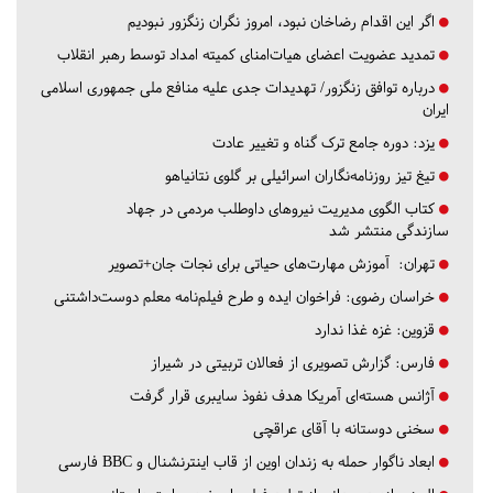
اگر این اقدام رضاخان نبود، امروز نگران زنگزور نبودیم
تمدید عضویت اعضای هیات‌امنای کمیته امداد توسط رهبر انقلاب
درباره توافق زنگزور/ تهدیدات جدی علیه منافع ملی جمهوری اسلامی
ایران
یزد:
دوره جامع ترک گناه و تغییر عادت
تیغ تیز روزنامه‌نگاران اسرائیلی بر گلوی نتانیاهو
کتاب الگوی مدیریت نیروهای داوطلب مردمی در جهاد
سازندگی منتشر شد
تهران:
آموزش مهارت‌های حیاتی برای نجات جان+تصویر
خراسان رضوی:
فراخوان ایده و طرح فیلم‌نامه معلم دوست‌داشتنی
قزوین:
غزه غذا ندارد
فارس:
گزارش تصویری از فعالان تربیتی در شیراز
آژانس هسته‌ای آمریکا هدف نفوذ سایبری قرار گرفت
سخنی دوستانه با آقای عراقچی
ابعاد ناگوار حمله به زندان اوین از قاب اینترنشنال و BBC فارسی