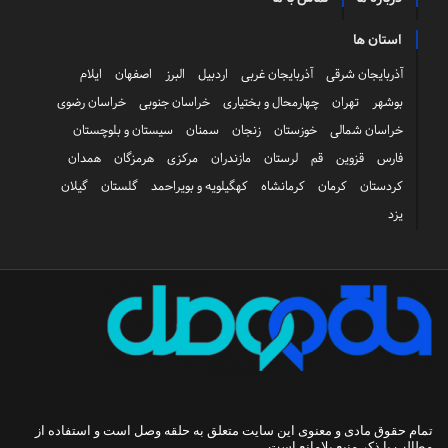
استان ها
آذربایجان شرقی
آذربایجان غربی
اردبیل
البرز
اصفهان
ایلام
بوشهر
تهران
چهارمحال و بختیاری
خراسان جنوبی
خراسان رضوی
خراسان شمالی
خوزستان
زنجان
سمنان
سیستان و بلوچستان
فارس
قزوین
قم
لرستان
مازندران
مرکزی
هرمزگان
همدان
کردستان
کرمان
کرمانشاه
کهگیلویه و بویراحمد
گلستان
گیلان
یزد
تمام حقوق مادی و معنوی این سایت متعلق به
حلقه وصل
است و استفاده از
مطالب با ذکر منبع بلامانع است.