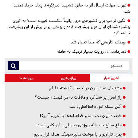
تهران:
مهلت ارسال اثر به جایزه «شهید اندرزگو» تا پایان خرداد تمدید
شد
الگوی ترامپ برای کشورهای عربی یقیناً شکست‌ خورده است/ به کوری
چشم دشمنان ایران عزیز پیشرفت کرده و چندین برابر بیش از این پیشرفت
خواهد کرد
رویدادی تاریخی که مبدا تحول‌ شد
«هارداسان»، روایت بسیار نزدیک به حادثه
آخرین اخبار
پربازدیدترین
روزنامه ها
مشتریان نفت ایران در ۷ سال گذشته +فیلم
راز اصرار بر «مذاکره و ملاقات به هر قیمت» چیست؟
آنتن شبکه افق «خط‌خطی» شد
اقتصاد ایران تحت تاثیر قطعنامه‌ها یا تحریم‌ آمریکا
خلع سلاح حزب‌الله پروژه‌ای تحمیلی و آمریکایی است
یمن: تل‌آویو را با موشک هایپرسونیک هدف قرار دادیم