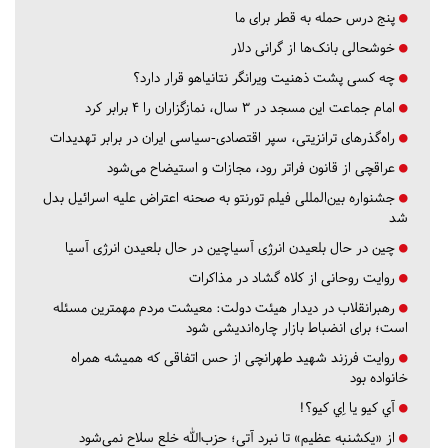
پنج درس‌ حمله به قطر برای ما
خوشحالی بانک‌ها از گرانی دلار
چه کسی پشت ذهنیت ویرانگر نتانیاهو قرار دارد؟
امام جماعت این مسجد در ۳ سال، نمازگزاران را ۴ برابر کرد
راه‌گذرهای ترانزیتی، سپر اقتصادی-سیاسی ایران در برابر تهدیدات
عراقچی از قانون فراتر رود، مجازات و استیضاح می‌شود
جشنواره بین‌المللی فیلم تورنتو به صحنه اعتراض علیه اسرائیل بدل
شد
چین در حال بلعیدن انرژی آسیاچین در حال بلعیدن انرژی آسیا
روایت روحانی از کلاه گشاد در مذاکرات
رهبرانقلاب در دیدار هیئت دولت: معیشت مردم مهمترین مسئله
است؛ برای انضباط بازار چاره‌اندیشی شود
روایت فرزند شهید طهرانچی از حس اتفاقی که همیشه همراه
خانواده بود
آي كيو يا اِي كيو؟!
از «یکشنبه عظیم» تا نبرد آتی؛ حزب‌الله خلع سلاح نمی‌شود