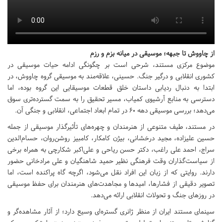
از چاووش تا جبهه؛ موسیقی در میانه بزم و رزم
موضوع مرکزی مستند، شرحی است بر چگونگی ادامه حیات موسیقی در
کشوری انقلابی و درگیر جنگ. حسینی، علاقه‌مند به موسیقی گروه چاووش، در
ابتدا به دنبال ردیابی داستان خلق قطعات موسیقایی این گروه بوده، اما
دسترسی به منابع آرشیوی کمیاب، مسیر تحقیق را به سمت گسترده‌تری سوق
می‌دهد؛ بررسی موسیقی دهه ۶۰ در تمام ابعاد اجتماعی، انقلابی و جنگی آن.
در مستند، طیف متنوعی از هنرمندان و چهره‌های تأثیرگذار موسیقی از جمله
حسین علیزاده، مجید درخشانی، بیژن کامکار، کامبیز روشن‌روان، حسام‌الدین
سراج، احمد علی راغب، دکتر حسن ریاحی و علی‌اکبر شکارچی به همراه برخی
از سیاست‌گذاران وقت فرهنگی نظیر حمید شاهنگیان و علی مرادخانی حضور
دارند. روایتی که از زبان این افراد نقل می‌شود، اگرچه گاه پراکنده است، اما
تصویر دقیقی از فشارها، امیدها و مجاهدت‌های هنرمندان برای حفظ موسیقی
در روزهای جنگ و تحولات انقلابی ارائه می‌دهد.
سینمای مستند ایران از منظر ژانری گستره‌ای وسیع دارد؛ از آثار مشاهده‌گر و