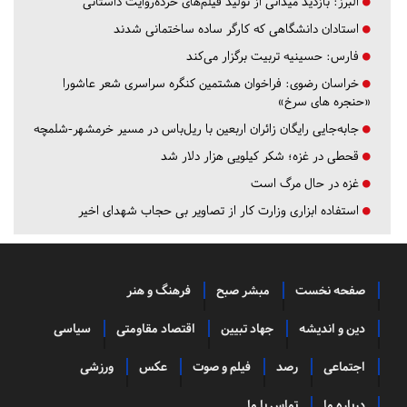
البرز:
بازدید میدانی از تولید فیلم‌های خرده‌روایت داستانی
استادان دانشگاهی که کارگر ساده ساختمانی شدند
فارس:
حسینیه تربیت برگزار می‌کند
خراسان رضوی:
فراخوان هشتمین کنگره سراسری شعر عاشورا
«حنجره های سرخ»
جابه‌جایی رایگان زائران اربعین با ریل‌باس در مسیر خرمشهر-شلمچه
قحطی در غزه؛ شکر کیلویی هزار دلار شد
غزه در حال مرگ است
استفاده ابزاری وزارت کار از تصاویر بی حجاب شهدای اخیر
صفحه نخست
مبشر صبح
فرهنگ و هنر
دین و اندیشه
جهاد تبیین
اقتصاد مقاومتی
سیاسی
اجتماعی
رصد
فیلم و صوت
عکس
ورزشی
درباره ما
تماس با ما