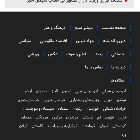
استفاده ابزاری وزارت کار از تصاویر بی حجاب شهدای اخیر
صفحه نخست
مبشر صبح
فرهنگ و هنر
دین و اندیشه
جهاد تبیین
اقتصاد مقاومتی
سیاسی
اجتماعی
رصد
فیلم و صوت
عکس
ورزشی
درباره ما
تماس با ما
استان ها
آذربایجان شرقی
آذربایجان غربی
اردبیل
البرز
اصفهان
ایلام
بوشهر
تهران
چهارمحال و بختیاری
خراسان جنوبی
خراسان رضوی
خراسان شمالی
خوزستان
زنجان
سمنان
سیستان و بلوچستان
فارس
قزوین
قم
لرستان
مازندران
مرکزی
هرمزگان
همدان
کردستان
کرمان
کرمانشاه
کهگیلویه و بویراحمد
گلستان
گیلان
یزد