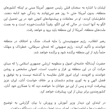
ایشان با اشاره به سخنان قبلی رئیس جمهور آمریکا مبنی بر اینکه کشورهای
منطقه، بدون آمریکا حتی ۱۰ روز هم نمی‌توانند به زندگی خود ادامه دهند،
خاطرنشان کردند: او در معاملات و پیشنهادهای کنونی خود در پی تحمیل این
الگو به آنها است در حالی که این الگو، یقیناً شکست‌خورده است و به همت
ملت‌های منطقه، آمریکا از این منطقه باید برود و خواهد رفت.
رهبر انقلاب، رژیم صهیونیستی را مایه فساد، جنگ و اختلاف در منطقه
خواندند و تأکید کردند: رژیم صهیونی که غده‌ای سرطانی، خطرناک و مهلک
حتماً باید از این منطقه برکَنده شود و برکَنده خواهد شد.
حضرت آیت‌الله خامنه‌ای اصول و منظومه ارزشی جمهوری اسلامی را که مبنای
حرکت آن در این منطقه پر فراز و نشیب است، اصولی مشخص و روشن
خواندند و افزودند: ایران امروز قابل مقایسه با گذشته نیست و به توفیق و
فضل الهی و به کوری چشم دشمنان و بر خلاف خواست آنان، ایران عزیز
پیشرفت کرده و پس از این نیز جوانان ما خواهند دید که با همکاری خود آنان،
کشورچندین برابر بیش از این، پیشرفت خواهد کرد.
در ابتدای این دیدار وزیر آموزش و پرورش با بیان گزارشی به توضیح
برنامه‌ریزی‌ها و اولویت‌‌ها در اجرای سند تحول بنیادین این دستگاه پرداخت.