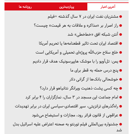
آخرین اخبار
پربازدیدترین
روزنامه ها
مشتریان نفت ایران در ۷ سال گذشته +فیلم
راز اصرار بر «مذاکره و ملاقات به هر قیمت» چیست؟
آنتن شبکه افق «خط‌خطی» شد
اقتصاد ایران تحت تاثیر قطعنامه‌ها یا تحریم‌ آمریکا
خلع سلاح حزب‌الله پروژه‌ای تحمیلی و آمریکایی است
یمن: تل‌آویو را با موشک هایپرسونیک هدف قرار دادیم
پنج درس‌ حمله به قطر برای ما
خوشحالی بانک‌ها از گرانی دلار
چه کسی پشت ذهنیت ویرانگر نتانیاهو قرار دارد؟
امام جماعت این مسجد در ۳ سال، نمازگزاران را ۴ برابر کرد
راه‌گذرهای ترانزیتی، سپر اقتصادی-سیاسی ایران در برابر تهدیدات
عراقچی از قانون فراتر رود، مجازات و استیضاح می‌شود
جشنواره بین‌المللی فیلم تورنتو به صحنه اعتراض علیه اسرائیل بدل
شد