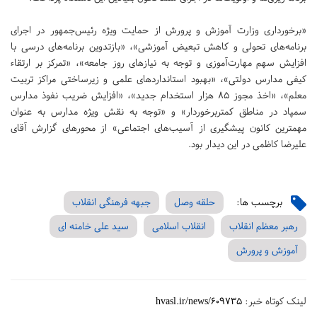
«برخورداری وزارت آموزش و پرورش از حمایت ویژه رئیس‌جمهور در اجرای
برنامه‌های تحولی و کاهش تبعیض آموزشی»، «بازتدوین برنامه‌های درسی با
افزایش سهم مهارت‌آموزی و توجه به نیازهای روز جامعه»، «تمرکز بر ارتقاء
کیفی مدارس دولتی»، «بهبود استانداردهای علمی و زیرساختی مراکز تربیت
معلم»، «اخذ مجوز ۸۵ هزار استخدام جدید»، «افزایش ضریب نفوذ مدارس
سمپاد در مناطق کمتربرخوردار» و «توجه به نقش ویژه مدارس به عنوان
مهمترین کانون پیشگیری از آسیب‌های اجتماعی» از محورهای گزارش آقای
علیرضا کاظمی در این دیدار بود.
برچسب ها:
حلقه وصل
جبهه فرهنگی انقلاب
رهبر معظم انقلاب
انقلاب اسلامی
سید علی خامنه ای
آموزش و پرورش
لینک کوتاه خبر:
hvasl.ir/news/609735