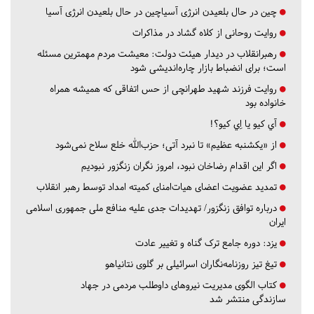
چین در حال بلعیدن انرژی آسیاچین در حال بلعیدن انرژی آسیا
روایت روحانی از کلاه گشاد در مذاکرات
رهبرانقلاب در دیدار هیئت دولت: معیشت مردم مهمترین مسئله
است؛ برای انضباط بازار چاره‌اندیشی شود
روایت فرزند شهید طهرانچی از حس اتفاقی که همیشه همراه
خانواده بود
آي كيو يا اِي كيو؟!
از «یکشنبه عظیم» تا نبرد آتی؛ حزب‌الله خلع سلاح نمی‌شود
اگر این اقدام رضاخان نبود، امروز نگران زنگزور نبودیم
تمدید عضویت اعضای هیات‌امنای کمیته امداد توسط رهبر انقلاب
درباره توافق زنگزور/ تهدیدات جدی علیه منافع ملی جمهوری اسلامی
ایران
یزد:
دوره جامع ترک گناه و تغییر عادت
تیغ تیز روزنامه‌نگاران اسرائیلی بر گلوی نتانیاهو
کتاب الگوی مدیریت نیروهای داوطلب مردمی در جهاد
سازندگی منتشر شد