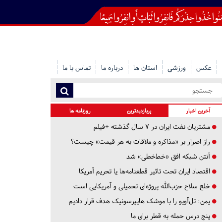
عکس
ورزشی
استان ها
درباره ما
تماس با ما
آخرین اخبار
پربازدیدترین
روزنامه ها
مشتریان نفت ایران در ۷ سال گذشته +فیلم
راز اصرار بر «مذاکره و ملاقات به هر قیمت» چیست؟
آنتن شبکه افق «خط‌خطی» شد
اقتصاد ایران تحت تاثیر قطعنامه‌ها یا تحریم‌ آمریکا
خلع سلاح حزب‌الله پروژه‌ای تحمیلی و آمریکایی است
یمن: تل‌آویو را با موشک هایپرسونیک هدف قرار دادیم
پنج درس‌ حمله به قطر برای ما