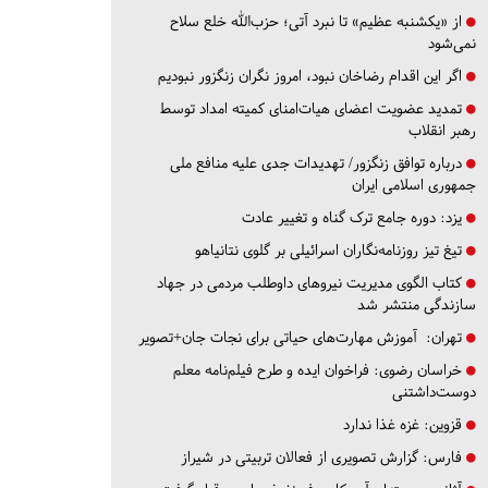
از «یکشنبه عظیم» تا نبرد آتی؛ حزب‌الله خلع سلاح
نمی‌شود
اگر این اقدام رضاخان نبود، امروز نگران زنگزور نبودیم
تمدید عضویت اعضای هیات‌امنای کمیته امداد توسط
رهبر انقلاب
درباره توافق زنگزور/ تهدیدات جدی علیه منافع ملی
جمهوری اسلامی ایران
یزد:
دوره جامع ترک گناه و تغییر عادت
تیغ تیز روزنامه‌نگاران اسرائیلی بر گلوی نتانیاهو
کتاب الگوی مدیریت نیروهای داوطلب مردمی در جهاد
سازندگی منتشر شد
تهران:
آموزش مهارت‌های حیاتی برای نجات جان+تصویر
خراسان رضوی:
فراخوان ایده و طرح فیلم‌نامه معلم
دوست‌داشتنی
قزوین:
غزه غذا ندارد
فارس:
گزارش تصویری از فعالان تربیتی در شیراز