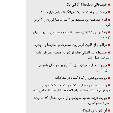
خوشحالی بانک‌ها از گرانی دلار
چه کسی پشت ذهنیت ویرانگر نتانیاهو قرار دارد؟
امام جماعت این مسجد در ۳ سال، نمازگزاران را ۴ برابر
کرد
راه‌گذرهای ترانزیتی، سپر اقتصادی-سیاسی ایران در برابر
تهدیدات
عراقچی از قانون فراتر رود، مجازات و استیضاح می‌شود
جشنواره بین‌المللی فیلم تورنتو به صحنه اعتراض علیه
اسرائیل بدل شد
چین در حال بلعیدن انرژی آسیاچین در حال بلعیدن
انرژی آسیا
روایت روحانی از کلاه گشاد در مذاکرات
رهبرانقلاب در دیدار هیئت دولت: معیشت مردم
مهمترین مسئله است؛ برای انضباط بازار چاره‌اندیشی شود
روایت فرزند شهید طهرانچی از حس اتفاقی که همیشه
همراه خانواده بود
آي كيو يا اِي كيو؟!