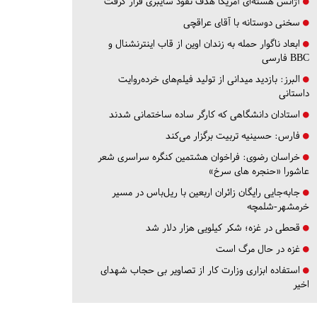
آژانس هسته‌ای آمریکا هدف نفوذ سایبری قرار گرفت
سخنی دوستانه با آقای عراقچی
ابعاد ناگوار حمله به زندان اوین از قاب اینترنشنال و
BBC فارسی
البرز:
بازدید میدانی از تولید فیلم‌های خرده‌روایت
داستانی
استادان دانشگاهی که کارگر ساده ساختمانی شدند
فارس:
حسینیه تربیت برگزار می‌کند
خراسان رضوی:
فراخوان هشتمین کنگره سراسری شعر
عاشورا «حنجره های سرخ»
جابه‌جایی رایگان زائران اربعین با ریل‌باس در مسیر
خرمشهر-شلمچه
قحطی در غزه؛ شکر کیلویی هزار دلار شد
غزه در حال مرگ است
استفاده ابزاری وزارت کار از تصاویر بی حجاب شهدای
اخیر