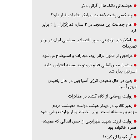
خوشحالی بانک‌ها از گرانی دلار
چه کسی پشت ذهنیت ویرانگر نتانیاهو قرار دارد؟
امام جماعت این مسجد در ۳ سال، نمازگزاران را ۴ برابر
کرد
راه‌گذرهای ترانزیتی، سپر اقتصادی-سیاسی ایران در برابر
تهدیدات
عراقچی از قانون فراتر رود، مجازات و استیضاح می‌شود
جشنواره بین‌المللی فیلم تورنتو به صحنه اعتراض علیه
اسرائیل بدل شد
چین در حال بلعیدن انرژی آسیاچین در حال بلعیدن
انرژی آسیا
روایت روحانی از کلاه گشاد در مذاکرات
رهبرانقلاب در دیدار هیئت دولت: معیشت مردم
مهمترین مسئله است؛ برای انضباط بازار چاره‌اندیشی شود
روایت فرزند شهید طهرانچی از حس اتفاقی که همیشه
همراه خانواده بود
آي كيو يا اِي كيو؟!