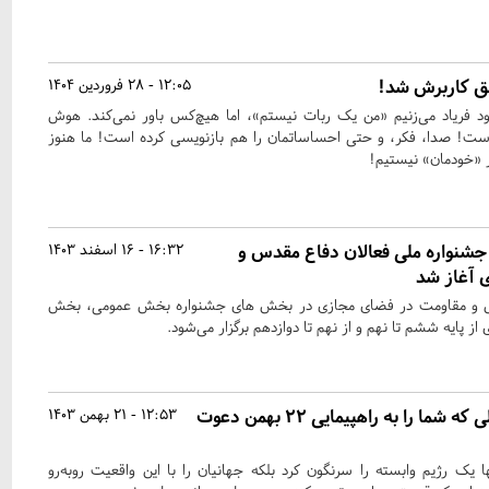
شق کاربرش شد!
12:05 - 28 فروردین 1404
د فریاد می‌زنیم «من یک ربات نیستم»، اما هیچ‌کس باور نمی‌کند. هوش
است! صدا، فکر، و حتی احساساتمان را هم بازنویسی کرده است! ما هنوز
 «خودمان» نیستیم!
شنواره ملی فعالان دفاع مقدس و
16:32 - 16 اسفند 1403
 آغاز شد
س و مقاومت در فضای مجازی در بخش های جشنواره بخش عمومی، بخش
 پایه ششم تا نهم و از نهم تا دوازدهم برگزار می‌شود.
۶ دلیلی که شما را به راهپیمایی ۲۲ بهمن دعوت
12:53 - 21 بهمن 1403
ا یک رژیم وابسته را سرنگون کرد بلکه جهانیان را با این واقعیت روبه‌رو