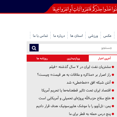
عکس
ورزشی
استان ها
درباره ما
تماس با ما
آخرین اخبار
پربازدیدترین
روزنامه ها
مشتریان نفت ایران در ۷ سال گذشته +فیلم
راز اصرار بر «مذاکره و ملاقات به هر قیمت» چیست؟
آنتن شبکه افق «خط‌خطی» شد
اقتصاد ایران تحت تاثیر قطعنامه‌ها یا تحریم‌ آمریکا
خلع سلاح حزب‌الله پروژه‌ای تحمیلی و آمریکایی است
یمن: تل‌آویو را با موشک هایپرسونیک هدف قرار دادیم
پنج درس‌ حمله به قطر برای ما