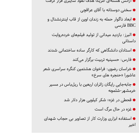
آژانس هسته‌ای آمریکا هدف نفوذ سایبری قرار گرفت
سخنی دوستانه با آقای عراقچی
ابعاد ناگوار حمله به زندان اوین از قاب اینترنشنال و
BBC فارسی
البرز:
بازدید میدانی از تولید فیلم‌های خرده‌روایت
داستانی
استادان دانشگاهی که کارگر ساده ساختمانی شدند
فارس:
حسینیه تربیت برگزار می‌کند
خراسان رضوی:
فراخوان هشتمین کنگره سراسری شعر
عاشورا «حنجره های سرخ»
جابه‌جایی رایگان زائران اربعین با ریل‌باس در مسیر
خرمشهر-شلمچه
قحطی در غزه؛ شکر کیلویی هزار دلار شد
غزه در حال مرگ است
استفاده ابزاری وزارت کار از تصاویر بی حجاب شهدای
اخیر