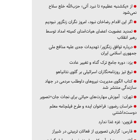
از «یکشنبه عظیم» تا نبرد آتی؛ حزب‌الله خلع سلاح
نمی‌شود
اگر این اقدام رضاخان نبود، امروز نگران زنگزور نبودیم
تمدید عضویت اعضای هیات‌امنای کمیته امداد توسط
رهبر انقلاب
درباره توافق زنگزور/ تهدیدات جدی علیه منافع ملی
جمهوری اسلامی ایران
یزد:
دوره جامع ترک گناه و تغییر عادت
تیغ تیز روزنامه‌نگاران اسرائیلی بر گلوی نتانیاهو
کتاب الگوی مدیریت نیروهای داوطلب مردمی در جهاد
سازندگی منتشر شد
تهران:
آموزش مهارت‌های حیاتی برای نجات جان+تصویر
خراسان رضوی:
فراخوان ایده و طرح فیلم‌نامه معلم
دوست‌داشتنی
قزوین:
غزه غذا ندارد
فارس:
گزارش تصویری از فعالان تربیتی در شیراز