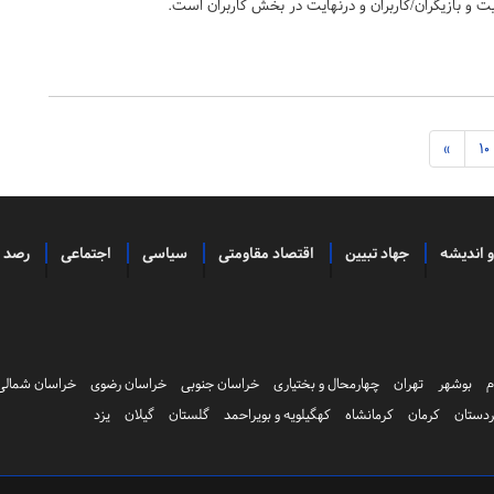
 و بازیگران/کاربران و درنهایت در بخش کاربران است.
»
10
و اندیشه
جهاد تبیین
اقتصاد مقاومتی
سیاسی
اجتماعی
رصد
م
بوشهر
تهران
چهارمحال و بختیاری
خراسان جنوبی
خراسان رضوی
خراسان شمالی
دستان
کرمان
کرمانشاه
کهگیلویه و بویراحمد
گلستان
گیلان
یزد