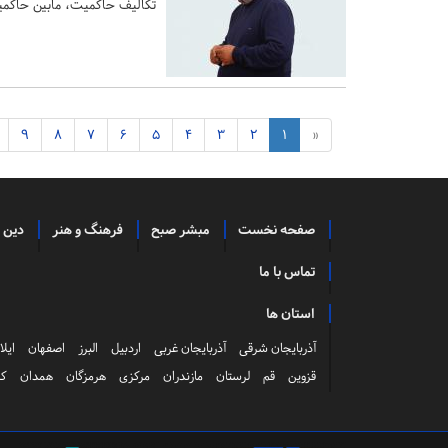
تکالیف حاکمیت، مابین حاکمیت
9
8
7
6
5
4
3
2
1
«
صفحه نخست
مبشر صبح
فرهنگ و هنر
دین 
تماس با ما
استان ها
آذربایجان شرقی
آذربایجان غربی
اردبیل
البرز
اصفهان
ایلا
قزوین
قم
لرستان
مازندران
مرکزی
هرمزگان
همدان
کر