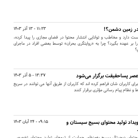
 در زمین دشمن؟!
11:23 - 13 آذر 1403
ت دارد و مخاطب و توانایی انتشار محتوا در فضای مجازی را پیدا کرده،
 بر عهده بگیرد؟ چرا به «روایتگری بحران» توسط بعضی افراد در ماجرای
؟
صر پساحقیقت برگزار می‌شود
13:37 - 5 آذر 1403
ای کاربران شان فراهم کرده اند که کاربران از طریق آنها می توانند در سریع
اط و نظام پیام رسانی مؤثری برقرار کنند
یداد تولید محتوای بسیج سیستان و
09:15 - 24 آبان 1403
توای دیجیتال بسیج به‌منظور حمایت از تیم‌های تولید محتوای تخصصی