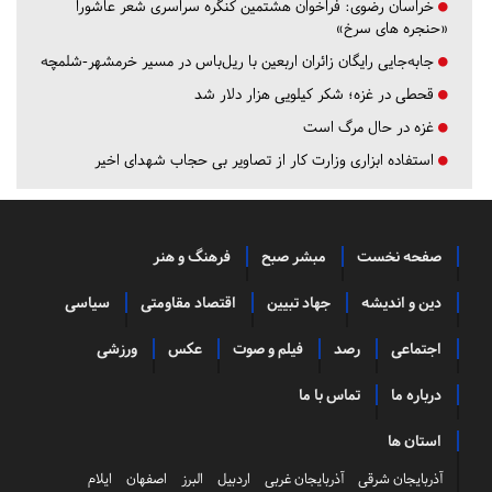
خراسان رضوی:
فراخوان هشتمین کنگره سراسری شعر عاشورا
«حنجره های سرخ»
جابه‌جایی رایگان زائران اربعین با ریل‌باس در مسیر خرمشهر-شلمچه
قحطی در غزه؛ شکر کیلویی هزار دلار شد
غزه در حال مرگ است
استفاده ابزاری وزارت کار از تصاویر بی حجاب شهدای اخیر
صفحه نخست
مبشر صبح
فرهنگ و هنر
دین و اندیشه
جهاد تبیین
اقتصاد مقاومتی
سیاسی
اجتماعی
رصد
فیلم و صوت
عکس
ورزشی
درباره ما
تماس با ما
استان ها
آذربایجان شرقی
آذربایجان غربی
اردبیل
البرز
اصفهان
ایلام