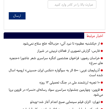
اخبار مرتبط
از «یکشنبه عظیم» تا نبرد آتی؛ حزب‌الله خلع سلاح نمی‌شود
فارس:
گزارش تصویری از فعالان تربیتی در شیراز
خراسان رضوی:
فراخوان هشتمین کنگره سراسری شعر عاشورا «حنجره
های سرخ»
آذربایجان غربی:
۵۰۰ اثر به سوگواره «عکس ایران حسینی» ارومیه اسال
شده است
۱۰ تجربه ارزشمند ملی در جنگ تحمیلی ۱۲ روزه
قزوین:
چهارمین جشنواره سراسری سواد رسانه‌ای «نسرا» در قزوین برپا
می‌شود
تهران:
اکران فیلم سینمایی صبح اعدام آغاز شد+ویدئو