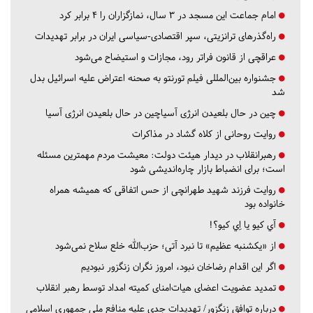
امام جماعت این مسجد در ۳ سال، نمازگزاران را ۴ برابر کرد
راه‌گذرهای ترانزیتی، سپر اقتصادی-سیاسی ایران در برابر تهدیدات
عراقچی از قانون فراتر رود، مجازات و استیضاح می‌شود
جشنواره بین‌المللی فیلم تورنتو به صحنه اعتراض علیه اسرائیل بدل
شد
چین در حال بلعیدن انرژی آسیاچین در حال بلعیدن انرژی آسیا
روایت روحانی از کلاه گشاد در مذاکرات
رهبرانقلاب در دیدار هیئت دولت: معیشت مردم مهمترین مسئله
است؛ برای انضباط بازار چاره‌اندیشی شود
روایت فرزند شهید طهرانچی از حس اتفاقی که همیشه همراه
خانواده بود
آي كيو يا اِي كيو؟!
از «یکشنبه عظیم» تا نبرد آتی؛ حزب‌الله خلع سلاح نمی‌شود
اگر این اقدام رضاخان نبود، امروز نگران زنگزور نبودیم
تمدید عضویت اعضای هیات‌امنای کمیته امداد توسط رهبر انقلاب
درباره توافق زنگزور/ تهدیدات جدی علیه منافع ملی جمهوری اسلامی