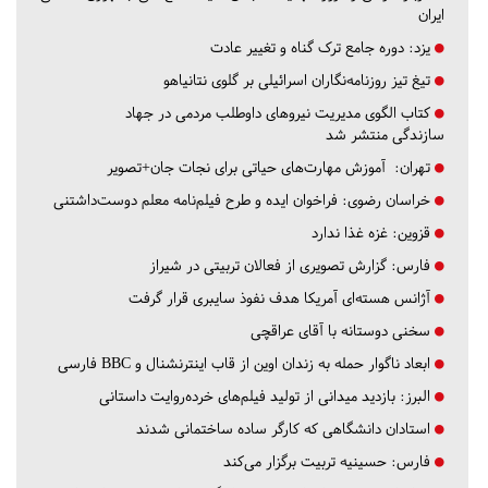
ایران
یزد:
دوره جامع ترک گناه و تغییر عادت
تیغ تیز روزنامه‌نگاران اسرائیلی بر گلوی نتانیاهو
کتاب الگوی مدیریت نیروهای داوطلب مردمی در جهاد
سازندگی منتشر شد
تهران:
آموزش مهارت‌های حیاتی برای نجات جان+تصویر
خراسان رضوی:
فراخوان ایده و طرح فیلم‌نامه معلم دوست‌داشتنی
قزوین:
غزه غذا ندارد
فارس:
گزارش تصویری از فعالان تربیتی در شیراز
آژانس هسته‌ای آمریکا هدف نفوذ سایبری قرار گرفت
سخنی دوستانه با آقای عراقچی
ابعاد ناگوار حمله به زندان اوین از قاب اینترنشنال و BBC فارسی
البرز:
بازدید میدانی از تولید فیلم‌های خرده‌روایت داستانی
استادان دانشگاهی که کارگر ساده ساختمانی شدند
فارس:
حسینیه تربیت برگزار می‌کند