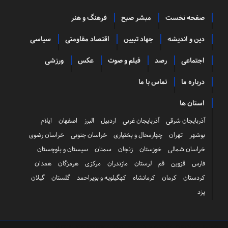
صفحه نخست
مبشر صبح
فرهنگ و هنر
دین و اندیشه
جهاد تبیین
اقتصاد مقاومتی
سیاسی
اجتماعی
رصد
فیلم و صوت
عکس
ورزشی
درباره ما
تماس با ما
استان ها
آذربایجان شرقی
آذربایجان غربی
اردبیل
البرز
اصفهان
ایلام
بوشهر
تهران
چهارمحال و بختیاری
خراسان جنوبی
خراسان رضوی
خراسان شمالی
خوزستان
زنجان
سمنان
سیستان و بلوچستان
فارس
قزوین
قم
لرستان
مازندران
مرکزی
هرمزگان
همدان
کردستان
کرمان
کرمانشاه
کهگیلویه و بویراحمد
گلستان
گیلان
یزد