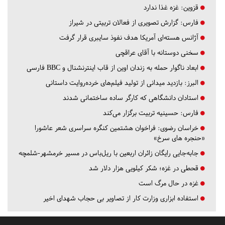
قزوین:
غزه غذا ندارد
فارس:
گزارش تصویری از فعالان تربیتی در شیراز
آژانس هسته‌ای آمریکا هدف نفوذ سایبری قرار گرفت
سخنی دوستانه با آقای عراقچی
ابعاد ناگوار حمله به زندان اوین از قاب اینترنشنال و BBC فارسی
البرز:
بازدید میدانی از تولید فیلم‌های خرده‌روایت داستانی
استادان دانشگاهی که کارگر ساده ساختمانی شدند
فارس:
حسینیه تربیت برگزار می‌کند
خراسان رضوی:
فراخوان هشتمین کنگره سراسری شعر عاشورا
«حنجره های سرخ»
جابه‌جایی رایگان زائران اربعین با ریل‌باس در مسیر خرمشهر-شلمچه
قحطی در غزه؛ شکر کیلویی هزار دلار شد
غزه در حال مرگ است
استفاده ابزاری وزارت کار از تصاویر بی حجاب شهدای اخیر