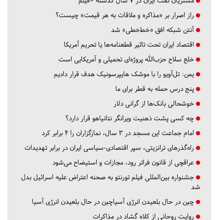
مشتریان نفت ایران در ۷ سال گذشته +فیلم
راز اصرار بر «مذاکره و ملاقات به هر قیمت» چیست؟
آنتن شبکه افق «خط‌خطی» شد
اقتصاد ایران تحت تاثیر قطعنامه‌ها یا تحریم‌ آمریکا
خلع سلاح حزب‌الله پروژه‌ای تحمیلی و آمریکایی است
یمن: تل‌آویو را با موشک هایپرسونیک هدف قرار دادیم
پنج درس‌ حمله به قطر برای ما
خوشحالی بانک‌ها از گرانی دلار
چه کسی پشت ذهنیت ویرانگر نتانیاهو قرار دارد؟
امام جماعت این مسجد در ۳ سال، نمازگزاران را ۴ برابر کرد
راه‌گذرهای ترانزیتی، سپر اقتصادی-سیاسی ایران در برابر تهدیدات
عراقچی از قانون فراتر رود، مجازات و استیضاح می‌شود
جشنواره بین‌المللی فیلم تورنتو به صحنه اعتراض علیه اسرائیل بدل
شد
چین در حال بلعیدن انرژی آسیاچین در حال بلعیدن انرژی آسیا
روایت روحانی از کلاه گشاد در مذاکرات