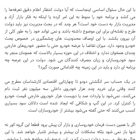
با این حال سئوال اساسی اینجاست که آیا دولت انتظار اعلام دقیق تعرفه‌ها را
می کشد و برنامه خود را منوط به این امر کرده یا اینکه به فکر بازار آزاد و
مدیریت بازار به دست خود است؟ هر چند که در بحث مدیریت نیز باید دولت
طرح و نقشه‌ای برای این موضوع داشته باشد و نمی تواند خود را به طور کلی از
آن بیرون بکشد. با این اوصاف محدودیت های چشمگیری در خصوص بحث
خودرو وجود دارد. میزان تقاضا با عرضه خودرو حتی با حضور خودروهای خارجی
چندان همخوان ندارد و اختلاف در این حوزه بسیار بالاست که همچنان منجر به
سود خودروسازان و زیان مصرف کنندگان می شود. دولت در این عرصه چه
برنامه ای دارد و باید در این زمینه چه اقداماتی صورت گیرد؟
در یک حساب سر انگشتی دودو تا چهارتایی اقتصادی کارشناسان مطرح می
کنند وقتی برای خرید چند هزار خودروی داخلی سه میلیون نفر ثبت نام
می‌کنند، نمی‌شود با واردات صد یا دویست هزار خودروی خارجی قیمت خودرو
را کنترل کرد. در این گپ و شکافی که ایجاد شده است دلالان سود بسیاری
کسب می‌کنند که حتی گفته می‌شود بیشتر از خودروسازان است.
اگر با همین دست فرمان خودروسازی و بازار آن پیش برود قطعا این گروه کور نه
تنها باز نمی شود بلکه مشکلات آن بیشتر و بیشتر تلنبار خواهد شد. با این
حال به نظر می‌رسد دولت دست کم در این عرصه باید مواضع خود را مشخص