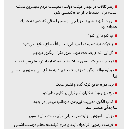
رهبرانقلاب در دیدار هیئت دولت: معیشت مردم مهمترین مسئله
است؛ برای انضباط بازار چاره‌اندیشی شود
روایت فرزند شهید طهرانچی از حس اتفاقی که همیشه همراه
خانواده بود
آي كيو يا اِي كيو؟!
از «یکشنبه عظیم» تا نبرد آتی؛ حزب‌الله خلع سلاح نمی‌شود
اگر این اقدام رضاخان نبود، امروز نگران زنگزور نبودیم
تمدید عضویت اعضای هیات‌امنای کمیته امداد توسط رهبر انقلاب
درباره توافق زنگزور/ تهدیدات جدی علیه منافع ملی جمهوری اسلامی
ایران
یزد:
دوره جامع ترک گناه و تغییر عادت
تیغ تیز روزنامه‌نگاران اسرائیلی بر گلوی نتانیاهو
کتاب الگوی مدیریت نیروهای داوطلب مردمی در جهاد
سازندگی منتشر شد
تهران:
آموزش مهارت‌های حیاتی برای نجات جان+تصویر
خراسان رضوی:
فراخوان ایده و طرح فیلم‌نامه معلم دوست‌داشتنی