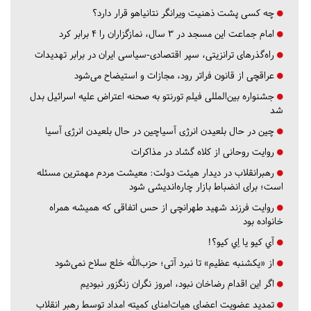
چه کسی پشت ذهنیت ویرانگر نتانیاهو قرار دارد؟
امام جماعت این مسجد در ۳ سال، نمازگزاران را ۴ برابر کرد
راه‌گذرهای ترانزیتی، سپر اقتصادی-سیاسی ایران در برابر تهدیدات
عراقچی از قانون فراتر رود، مجازات و استیضاح می‌شود
جشنواره بین‌المللی فیلم تورنتو به صحنه اعتراض علیه اسرائیل بدل
شد
چین در حال بلعیدن انرژی آسیاچین در حال بلعیدن انرژی آسیا
روایت روحانی از کلاه گشاد در مذاکرات
رهبرانقلاب در دیدار هیئت دولت: معیشت مردم مهمترین مسئله
است؛ برای انضباط بازار چاره‌اندیشی شود
روایت فرزند شهید طهرانچی از حس اتفاقی که همیشه همراه
خانواده بود
آي كيو يا اِي كيو؟!
از «یکشنبه عظیم» تا نبرد آتی؛ حزب‌الله خلع سلاح نمی‌شود
اگر این اقدام رضاخان نبود، امروز نگران زنگزور نبودیم
تمدید عضویت اعضای هیات‌امنای کمیته امداد توسط رهبر انقلاب