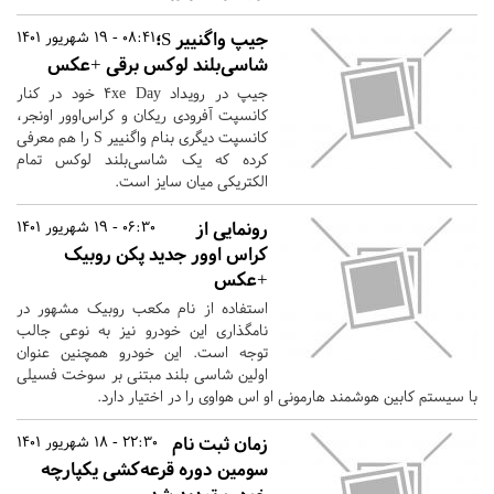
جیپ واگنییر S؛
08:41 - 19 شهریور 1401
شاسی‌بلند لوکس برقی +عکس
جیپ در رویداد ۴xe Day خود در کنار
کانسپت آفرودی ریکان و کراس‌اوور اونجر،
کانسپت دیگری بنام واگنییر S را هم معرفی
کرده که یک شاسی‌بلند لوکس تمام
الکتریکی میان سایز است.
رونمایی از
06:30 - 19 شهریور 1401
کراس اوور جدید پکن روبیک
+عکس
استفاده از نام مکعب روبیک مشهور در
نامگذاری این خودرو نیز به نوعی جالب
توجه است. این خودرو همچنین عنوان
اولین شاسی بلند مبتنی بر سوخت فسیلی
با سیستم کابین هوشمند هارمونی او اس هواوی را در اختیار دارد.
زمان ثبت نام
22:30 - 18 شهریور 1401
سومین دوره قرعه‌کشی یکپارچه