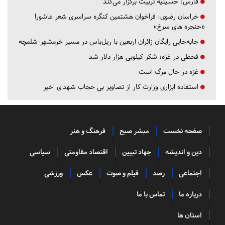
فارس:
حسینیه تربیت برگزار می‌کند
خراسان رضوی:
فراخوان هشتمین کنگره سراسری شعر عاشورا
«حنجره های سرخ»
جابه‌جایی رایگان زائران اربعین با ریل‌باس در مسیر خرمشهر-شلمچه
قحطی در غزه؛ شکر کیلویی هزار دلار شد
غزه در حال مرگ است
استفاده ابزاری وزارت کار از تصاویر بی حجاب شهدای اخیر
صفحه نخست
مبشر صبح
فرهنگ و هنر
دین و اندیشه
جهاد تبیین
اقتصاد مقاومتی
سیاسی
اجتماعی
رصد
فیلم و صوت
عکس
ورزشی
درباره ما
تماس با ما
استان ها