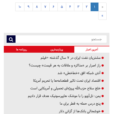
10
9
8
7
6
5
4
3
2
1
«
»
آخرین اخبار
پربازدیدترین
روزنامه ها
مشتریان نفت ایران در ۷ سال گذشته +فیلم
راز اصرار بر «مذاکره و ملاقات به هر قیمت» چیست؟
آنتن شبکه افق «خط‌خطی» شد
اقتصاد ایران تحت تاثیر قطعنامه‌ها یا تحریم‌ آمریکا
خلع سلاح حزب‌الله پروژه‌ای تحمیلی و آمریکایی است
یمن: تل‌آویو را با موشک هایپرسونیک هدف قرار دادیم
پنج درس‌ حمله به قطر برای ما
خوشحالی بانک‌ها از گرانی دلار