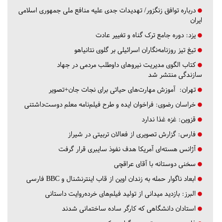
درباره توافق زنگزور/ تهدیدات جدی علیه منافع ملی جمهوری اسلامی
ایران
یزد:
دوره جامع ترک گناه و تغییر عادت
تیغ تیز روزنامه‌نگاران اسرائیلی بر گلوی نتانیاهو
کتاب الگوی مدیریت نیروهای داوطلب مردمی در جهاد
سازندگی منتشر شد
تهران:
آموزش مهارت‌های حیاتی برای نجات جان+تصویر
خراسان رضوی:
فراخوان ایده و طرح فیلم‌نامه معلم دوست‌داشتنی
قزوین:
غزه غذا ندارد
فارس:
گزارش تصویری از فعالان تربیتی در شیراز
آژانس هسته‌ای آمریکا هدف نفوذ سایبری قرار گرفت
سخنی دوستانه با آقای عراقچی
ابعاد ناگوار حمله به زندان اوین از قاب اینترنشنال و BBC فارسی
البرز:
بازدید میدانی از تولید فیلم‌های خرده‌روایت داستانی
استادان دانشگاهی که کارگر ساده ساختمانی شدند