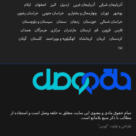
آذربایجان شرقی
آذربایجان غربی
اردبیل
البرز
اصفهان
ایلام
بوشهر
تهران
چهارمحال و بختیاری
خراسان جنوبی
خراسان رضوی
خراسان شمالی
خوزستان
زنجان
سمنان
سیستان و بلوچستان
فارس
قزوین
قم
لرستان
مازندران
مرکزی
هرمزگان
همدان
کردستان
کرمان
کرمانشاه
کهگیلویه و بویراحمد
گلستان
گیلان
یزد
تمام حقوق مادی و معنوی این سایت متعلق به
حلقه وصل
است و استفاده از
مطالب با ذکر منبع بلامانع است.
طراحی و تولید:
"اورس"