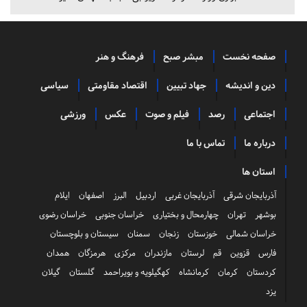
صفحه نخست
مبشر صبح
فرهنگ و هنر
دین و اندیشه
جهاد تبیین
اقتصاد مقاومتی
سیاسی
اجتماعی
رصد
فیلم و صوت
عکس
ورزشی
درباره ما
تماس با ما
استان ها
آذربایجان شرقی
آذربایجان غربی
اردبیل
البرز
اصفهان
ایلام
بوشهر
تهران
چهارمحال و بختیاری
خراسان جنوبی
خراسان رضوی
خراسان شمالی
خوزستان
زنجان
سمنان
سیستان و بلوچستان
فارس
قزوین
قم
لرستان
مازندران
مرکزی
هرمزگان
همدان
کردستان
کرمان
کرمانشاه
کهگیلویه و بویراحمد
گلستان
گیلان
یزد