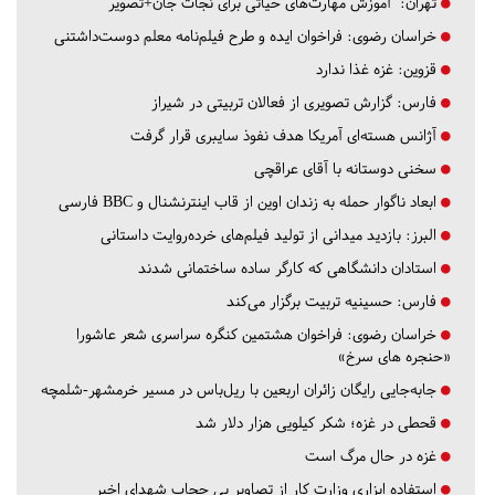
تهران:
آموزش مهارت‌های حیاتی برای نجات جان+تصویر
خراسان رضوی:
فراخوان ایده و طرح فیلم‌نامه معلم دوست‌داشتنی
قزوین:
غزه غذا ندارد
فارس:
گزارش تصویری از فعالان تربیتی در شیراز
آژانس هسته‌ای آمریکا هدف نفوذ سایبری قرار گرفت
سخنی دوستانه با آقای عراقچی
ابعاد ناگوار حمله به زندان اوین از قاب اینترنشنال و BBC فارسی
البرز:
بازدید میدانی از تولید فیلم‌های خرده‌روایت داستانی
استادان دانشگاهی که کارگر ساده ساختمانی شدند
فارس:
حسینیه تربیت برگزار می‌کند
خراسان رضوی:
فراخوان هشتمین کنگره سراسری شعر عاشورا
«حنجره های سرخ»
جابه‌جایی رایگان زائران اربعین با ریل‌باس در مسیر خرمشهر-شلمچه
قحطی در غزه؛ شکر کیلویی هزار دلار شد
غزه در حال مرگ است
استفاده ابزاری وزارت کار از تصاویر بی حجاب شهدای اخیر