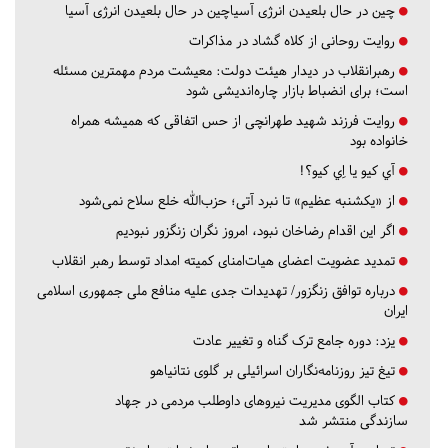
چین در حال بلعیدن انرژی آسیاچین در حال بلعیدن انرژی آسیا
روایت روحانی از کلاه گشاد در مذاکرات
رهبرانقلاب در دیدار هیئت دولت: معیشت مردم مهمترین مسئله
است؛ برای انضباط بازار چاره‌اندیشی شود
روایت فرزند شهید طهرانچی از حس اتفاقی که همیشه همراه
خانواده بود
آي كيو يا اِي كيو؟!
از «یکشنبه عظیم» تا نبرد آتی؛ حزب‌الله خلع سلاح نمی‌شود
اگر این اقدام رضاخان نبود، امروز نگران زنگزور نبودیم
تمدید عضویت اعضای هیات‌امنای کمیته امداد توسط رهبر انقلاب
درباره توافق زنگزور/ تهدیدات جدی علیه منافع ملی جمهوری اسلامی
ایران
یزد:
دوره جامع ترک گناه و تغییر عادت
تیغ تیز روزنامه‌نگاران اسرائیلی بر گلوی نتانیاهو
کتاب الگوی مدیریت نیروهای داوطلب مردمی در جهاد
سازندگی منتشر شد