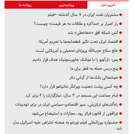
آخرین اخبار
پربازدیدترین
روزنامه ها
مشتریان نفت ایران در ۷ سال گذشته +فیلم
راز اصرار بر «مذاکره و ملاقات به هر قیمت» چیست؟
آنتن شبکه افق «خط‌خطی» شد
اقتصاد ایران تحت تاثیر قطعنامه‌ها یا تحریم‌ آمریکا
خلع سلاح حزب‌الله پروژه‌ای تحمیلی و آمریکایی است
یمن: تل‌آویو را با موشک هایپرسونیک هدف قرار دادیم
پنج درس‌ حمله به قطر برای ما
خوشحالی بانک‌ها از گرانی دلار
چه کسی پشت ذهنیت ویرانگر نتانیاهو قرار دارد؟
امام جماعت این مسجد در ۳ سال، نمازگزاران را ۴ برابر کرد
راه‌گذرهای ترانزیتی، سپر اقتصادی-سیاسی ایران در برابر تهدیدات
عراقچی از قانون فراتر رود، مجازات و استیضاح می‌شود
جشنواره بین‌المللی فیلم تورنتو به صحنه اعتراض علیه اسرائیل بدل
شد