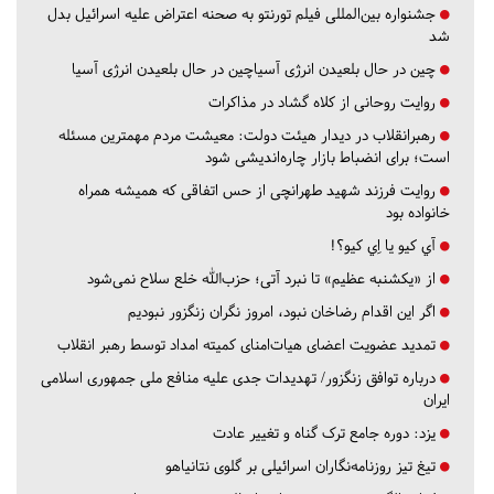
جشنواره بین‌المللی فیلم تورنتو به صحنه اعتراض علیه اسرائیل بدل
شد
چین در حال بلعیدن انرژی آسیاچین در حال بلعیدن انرژی آسیا
روایت روحانی از کلاه گشاد در مذاکرات
رهبرانقلاب در دیدار هیئت دولت: معیشت مردم مهمترین مسئله
است؛ برای انضباط بازار چاره‌اندیشی شود
روایت فرزند شهید طهرانچی از حس اتفاقی که همیشه همراه
خانواده بود
آي كيو يا اِي كيو؟!
از «یکشنبه عظیم» تا نبرد آتی؛ حزب‌الله خلع سلاح نمی‌شود
اگر این اقدام رضاخان نبود، امروز نگران زنگزور نبودیم
تمدید عضویت اعضای هیات‌امنای کمیته امداد توسط رهبر انقلاب
درباره توافق زنگزور/ تهدیدات جدی علیه منافع ملی جمهوری اسلامی
ایران
یزد:
دوره جامع ترک گناه و تغییر عادت
تیغ تیز روزنامه‌نگاران اسرائیلی بر گلوی نتانیاهو