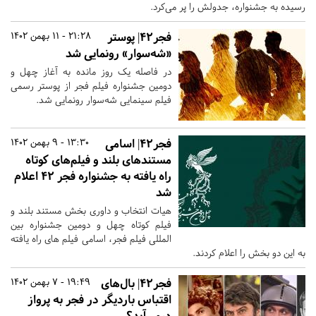
رسیده به جشنواره، جدولش را پر می‌کرد.
فجر42| پوستر
21:28 - 11 بهمن 1402
«شه‌سوار» رونمایی شد
در فاصله یک روز مانده به آغاز چهل و
دومین جشنواره فیلم فجر از پوستر رسمی
فیلم سینمایی شه‌سوار رونمایی شد.
فجر42| اسامی
13:30 - 9 بهمن 1402
مستندهای بلند و فیلم‌های کوتاه
راه یافته به جشنواره فجر ۴۲ اعلام
شد
هیات انتخاب و داوری بخش مستند بلند و
فیلم کوتاه چهل و دومین جشنواره بین
المللی فیلم فجر، اسامی فیلم های راه یافته
به این دو بخش را اعلام کردند.
فجر42| بال‌های
19:49 - 7 بهمن 1402
اقتباس باردیگر در فجر به پرواز
درمی‌آید؟