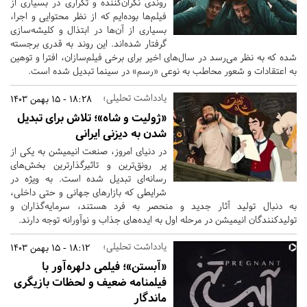
روندی نگران‌کننده و تکراری در بسیاری از
فیلم‌ها بوده‌ایم که از نظر محتوایی و اجرا،
بسیاری از آن‌ها در ابتذال و کلیشه‌سازی
گرفتار شده‌اند. این روند به قدری برجسته
شده که به نظر می‌رسد در سال‌های اخیر برای برخی فیلم‌سازان، افترا و توهین
به اعتقادات و شعور محاطب به نوعی «رسم» در سینما تبدیل شده است.
یادداشت تحلیلی؛
18:28 - 15 بهمن 1403
«ژولیت و شاه»؛ تلاش برای تبدیل
شدن به دیزنی ایرانی
در دنیای امروز، صنعت انیمیشن به یکی از
پر رونق‌ترین و تاثیرگذارترین بخش‌های
رسانه‌ای تبدیل شده است. به ویژه در
شرایطی که بازارهای جهانی و حتی داخلی،
به دنبال تولید آثار جدید و منحصر به فرد هستند، سرمایه‌گذاران و
تولیدکنندگان انیمیشن در مرحله اول به ایده‌های جذاب و نوآورانه توجه دارند.
یادداشت تحلیلی؛
18:12 - 15 بهمن 1403
«آبستن»؛ فیلمی دلهره‌آور با
فیلمنامه ضعیف و لحظات بازیگری
ماندگار