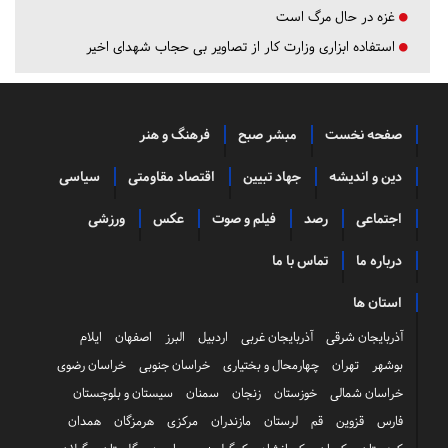
غزه در حال مرگ است
استفاده ابزاری وزارت کار از تصاویر بی حجاب شهدای اخیر
صفحه نخست
مبشر صبح
فرهنگ و هنر
دین و اندیشه
جهاد تبیین
اقتصاد مقاومتی
سیاسی
اجتماعی
رصد
فیلم و صوت
عکس
ورزشی
درباره ما
تماس با ما
استان ها
آذربایجان شرقی
آذربایجان غربی
اردبیل
البرز
اصفهان
ایلام
بوشهر
تهران
چهارمحال و بختیاری
خراسان جنوبی
خراسان رضوی
خراسان شمالی
خوزستان
زنجان
سمنان
سیستان و بلوچستان
فارس
قزوین
قم
لرستان
مازندران
مرکزی
هرمزگان
همدان