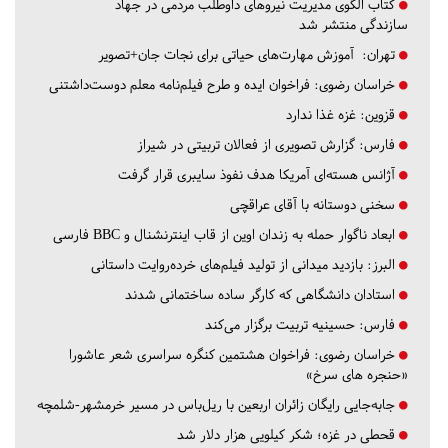
کتاب الگوی مدیریت نیروهای داوطلب مردمی در جهاد
سازندگی منتشر شد
تهران:
آموزش مهارت‌های حیاتی برای نجات جان+تصویر
خراسان رضوی:
فراخوان ایده و طرح فیلم‌نامه معلم دوست‌داشتنی
قزوین:
غزه غذا ندارد
فارس:
گزارش تصویری از فعالان تربیتی در شیراز
آژانس هسته‌ای آمریکا هدف نفوذ سایبری قرار گرفت
سخنی دوستانه با آقای عراقچی
ابعاد ناگوار حمله به زندان اوین از قاب اینترنشنال و BBC فارسی
البرز:
بازدید میدانی از تولید فیلم‌های خرده‌روایت داستانی
استادان دانشگاهی که کارگر ساده ساختمانی شدند
فارس:
حسینیه تربیت برگزار می‌کند
خراسان رضوی:
فراخوان هشتمین کنگره سراسری شعر عاشورا
«حنجره های سرخ»
جابه‌جایی رایگان زائران اربعین با ریل‌باس در مسیر خرمشهر-شلمچه
قحطی در غزه؛ شکر کیلویی هزار دلار شد