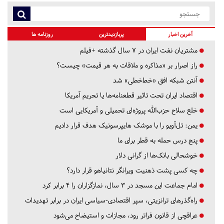
آخرین اخبار
پربازدیدترین
روزنامه ها
مشتریان نفت ایران در ۷ سال گذشته +فیلم
راز اصرار بر «مذاکره و ملاقات به هر قیمت» چیست؟
آنتن شبکه افق «خط‌خطی» شد
اقتصاد ایران تحت تاثیر قطعنامه‌ها یا تحریم‌ آمریکا
خلع سلاح حزب‌الله پروژه‌ای تحمیلی و آمریکایی است
یمن: تل‌آویو را با موشک هایپرسونیک هدف قرار دادیم
پنج درس‌ حمله به قطر برای ما
خوشحالی بانک‌ها از گرانی دلار
چه کسی پشت ذهنیت ویرانگر نتانیاهو قرار دارد؟
امام جماعت این مسجد در ۳ سال، نمازگزاران را ۴ برابر کرد
راه‌گذرهای ترانزیتی، سپر اقتصادی-سیاسی ایران در برابر تهدیدات
عراقچی از قانون فراتر رود، مجازات و استیضاح می‌شود