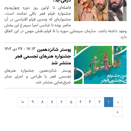
فاصله‌ای تا اولین روز دوره چهل‌ودوم
جشنواره فیلم فجر باقی نمانده است،
جشنواره‌ای که چندین فیلم اقتباسی در آن
حاضر بوده تا شانس احیا سیمرغ این بخش
وجود داشته باشد، سازمان سینمایی سوره با 5 فیلم نقش مهمی در این اتفاق
دارد.
پوستر شانزدهمین
17:13 - 27 دی 1402
جشنواره هنرهای تجسمی فجر
منتشر شد
پوستر شانزدهمین جشنواره هنرهای
تجسمی فجر با طراحی و اجرای صابر
شیخ‌رضایی منتشر شد.
10
9
8
7
6
5
4
3
2
1
«
»