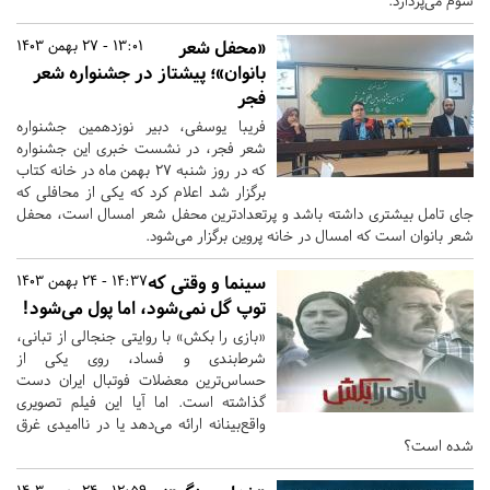
سوم می‌پردازد.
«محفل شعر
13:01 - 27 بهمن 1403
بانوان»؛ پیشتاز در جشنواره شعر
فجر
فریبا یوسفی، دبیر نوزدهمین جشنواره
شعر فجر، در نشست خبری این جشنواره
که در روز شنبه ۲۷ بهمن ماه در خانه کتاب
برگزار شد اعلام کرد که یکی از محافلی که
جای تامل بیشتری داشته باشد و پرتعدادترین محفل شعر امسال است، محفل
شعر بانوان است که امسال در خانه پروین برگزار می‌شود.
سینما و وقتی که
14:37 - 24 بهمن 1403
توپ گل نمی‌شود، اما پول می‌شود!
«بازی را بکش» با روایتی جنجالی از تبانی،
شرط‌بندی و فساد، روی یکی از
حساس‌ترین معضلات فوتبال ایران دست
گذاشته است. اما آیا این فیلم تصویری
واقع‌بینانه ارائه می‌دهد یا در ناامیدی غرق
شده است؟