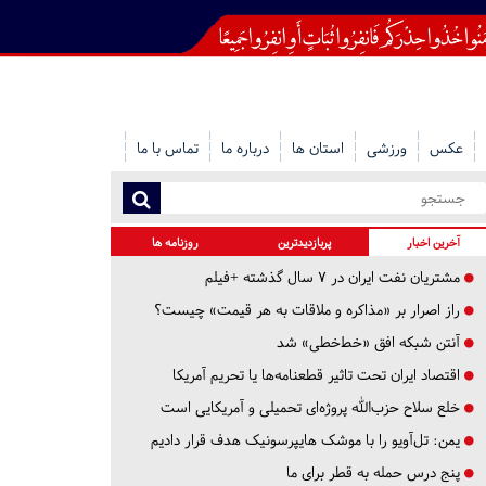
عکس
ورزشی
استان ها
درباره ما
تماس با ما
آخرین اخبار
پربازدیدترین
روزنامه ها
مشتریان نفت ایران در ۷ سال گذشته +فیلم
راز اصرار بر «مذاکره و ملاقات به هر قیمت» چیست؟
آنتن شبکه افق «خط‌خطی» شد
اقتصاد ایران تحت تاثیر قطعنامه‌ها یا تحریم‌ آمریکا
خلع سلاح حزب‌الله پروژه‌ای تحمیلی و آمریکایی است
یمن: تل‌آویو را با موشک هایپرسونیک هدف قرار دادیم
پنج درس‌ حمله به قطر برای ما