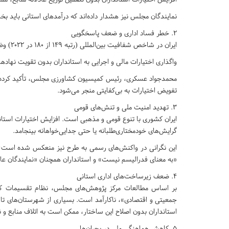
نمایندگان مجلس نیز هشدار داده‌اند که درآمدهای استانی باید بخش
۲. خطر فساد اداری و ضعف پاسخگویی
ایران در شاخص شفافیت بین‌المللی (رتبه ۱۴۹ از ۱۸۰ در ۲۰۲۲) وضعیت نامناسبی دارد.
واگذاری اختیارات مالی و اجرایی به استانداران بدون تقویت نهاده
محمدجواد عسکری، رئیس کمیسیون کشاورزی مجلس، تأکید کرده اس
تفویض اختیارات به بی‌کفایتی منجر می‌شود.
۳. تهدید امنیت ملی و تنش‌های قومی
ایران کشوری با تنوع قومی و مذهبی است. افزایش اختیارات است
گرایش‌های خودمختاری‌طلبانه یا حتی جدایی‌خواهانه بینجامد.
این نگرانی در واکنش‌های رسمی به طرح نیز منعکس شده است؛
«به معنای فدرالیسم نیست» و استانداران همچنان «نمایندگان عا
۴. ضعف زیرساخت‌های اداری استانی
بر اساس مطالعات مرکز پژوهش‌های مجلس، نظام تقسیمات کشور
جمعیتی و اقتصادی»، ناکارآمد است. بسیاری از شهرستان‌های تا
استانداران بدون اصلاح این ساختار، ممکن است به اتلاف منابع و نا
۵. کاهش هماهنگی ملی در بحران‌ها