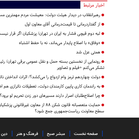
اخبار مرتبط
رهبرانقلاب در دیدار هیئت دولت: معیشت مردم مهمترین مسئل
از گفتاردرمانی تا قیمت‌درمانی آقای معاون اول
لبه دوم قیچی فشار به ایران در تهران/ پزشکیان اگر قرار نی
«وفاق» با اصلاح پایدار می‌ماند، نه با حفظ اشتباه
همتی عزل شد
رونمایی از نخستین بسته حمل و نقل عمومی برقی تهران/ رئیس ج
تشکر می‌کنم +فیلم و تصاویر
دولت چهاردهم ترمز وام ازدواج را می‌کشد؟/ اثرات انداختن نات
به راندمان کاری پایین کارمندان دولت، تعطیلات ناترازی هم 
چرا اصلاح‌طلبان اصرار دارند مسیرهای دور زدن تحریم لو برود؟
حمایت متعصبانه قانون شکن ۸۸ از مع
سطح معاونت ریاست‌جمهوری جمع شود؟
صفحه نخست
مبشر صبح
فرهنگ و هنر
دین 