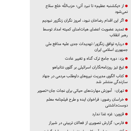
از «یکشنبه عظیم» تا نبرد آتی؛ حزب‌الله خلع سلاح
نمی‌شود
اگر این اقدام رضاخان نبود، امروز نگران زنگزور نبودیم
تمدید عضویت اعضای هیات‌امنای کمیته امداد توسط
رهبر انقلاب
درباره توافق زنگزور/ تهدیدات جدی علیه منافع ملی
جمهوری اسلامی ایران
یزد:
دوره جامع ترک گناه و تغییر عادت
تیغ تیز روزنامه‌نگاران اسرائیلی بر گلوی نتانیاهو
کتاب الگوی مدیریت نیروهای داوطلب مردمی در جهاد
سازندگی منتشر شد
تهران:
آموزش مهارت‌های حیاتی برای نجات جان+تصویر
خراسان رضوی:
فراخوان ایده و طرح فیلم‌نامه معلم
دوست‌داشتنی
قزوین:
غزه غذا ندارد
فارس:
گزارش تصویری از فعالان تربیتی در شیراز