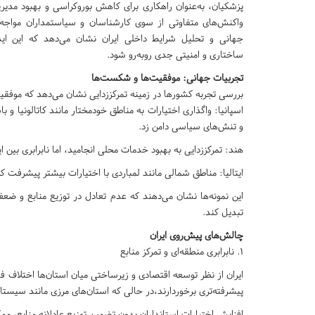
پزشکیان، به‌عنوان راهکاری برای کاهش بوروکراسی و بهبود مدی
واکنش‌های متفاوتی از سوی کارشناسان و سیاستمداران مواجه
جهانی و تحلیل شرایط داخلی ایران نشان می‌دهد که این ایده
ساختاری و امنیتی جدی روبه‌رو شود.
تجربیات جهانی: موفقیت‌ها و شکست‌ها
بررسی تجربه کشورها در زمینه تمرکززدایی نشان می‌دهد که موفق
اسپانیا: واگذاری اختیارات به مناطق خودمختار مانند کاتالونیا 
و تنش‌های سیاسی دامن زد.
هند: تمرکززدایی به بهبود خدمات محلی انجامید، اما نابرابری بین ای
ایتالیا: مناطق شمالی مانند لمباردی با اختیارات بیشتر پیشرفت 
این نمونه‌ها نشان می‌دهند که عدم تعادل در توزیع منابع و ضعف 
تبدیل کند.
چالش‌های پیش‌روی ایران
۱. نابرابری منطقه‌ای و تمرکز منابع
ایران از نظر توسعه اقتصادی و زیرساختی میان استان‌ها اختلاف فاح
پیشرفته‌تری برخوردارند،در حالی که استان‌های مرزی مانند سیستا
افزایش اختیارات استانداران بدون تضمین توزیع عادلانه منابع، ممک