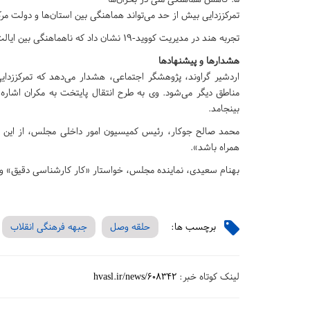
تمرکززدایی بیش از حد می‌تواند هماهنگی بین استان‌ها و دولت مرک
تجربه هند در مدیریت کووید-۱۹ نشان داد که ناهماهنگی بین ایالت‌ها و مرکز می‌تواند به تشدید بحران بینجامد.
هشدارها و پیشنهادها
اردشیر گراوند، پژوهشگر اجتماعی، هشدار می‌دهد که تمرکززدایی 
مناطق دیگر می‌شود. وی به طرح انتقال پایتخت به مکران اشا
بینجامد.
محمد صالح جوکار، رئیس کمیسیون امور داخلی مجلس، از این طرح
همراه باشد».
بهنام سعیدی، نماینده مجلس، خواستار «کار کارشناسی دقیق» و ال
برچسب ها:
حلقه وصل
جبهه فرهنگی انقلاب
لینک کوتاه خبر:
hvasl.ir/news/608342