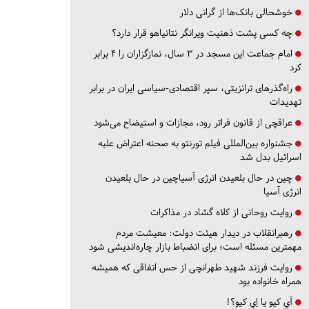
خوشحالی بانک‌ها از گرانی دلار
چه کسی پشت ذهنیت ویرانگر نتانیاهو قرار دارد؟
امام جماعت این مسجد در ۳ سال، نمازگزاران را ۴ برابر
کرد
راه‌گذرهای ترانزیتی، سپر اقتصادی-سیاسی ایران در برابر
تهدیدات
عراقچی از قانون فراتر رود، مجازات و استیضاح می‌شود
جشنواره بین‌المللی فیلم تورنتو به صحنه اعتراض علیه
اسرائیل بدل شد
چین در حال بلعیدن انرژی آسیاچین در حال بلعیدن
انرژی آسیا
روایت روحانی از کلاه گشاد در مذاکرات
رهبرانقلاب در دیدار هیئت دولت: معیشت مردم
مهمترین مسئله است؛ برای انضباط بازار چاره‌اندیشی شود
روایت فرزند شهید طهرانچی از حس اتفاقی که همیشه
همراه خانواده بود
آي كيو يا اِي كيو؟!