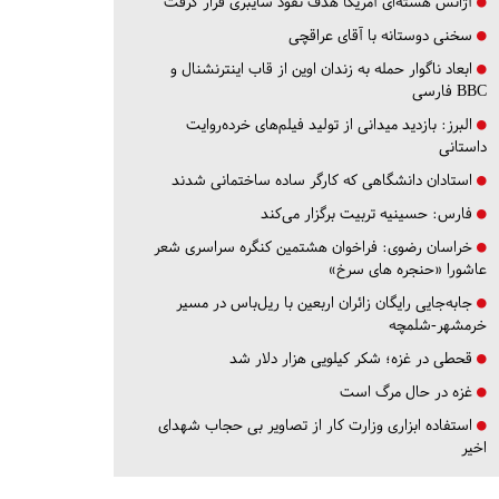
آژانس هسته‌ای آمریکا هدف نفوذ سایبری قرار گرفت
سخنی دوستانه با آقای عراقچی
ابعاد ناگوار حمله به زندان اوین از قاب اینترنشنال و
BBC فارسی
البرز:
بازدید میدانی از تولید فیلم‌های خرده‌روایت
داستانی
استادان دانشگاهی که کارگر ساده ساختمانی شدند
فارس:
حسینیه تربیت برگزار می‌کند
خراسان رضوی:
فراخوان هشتمین کنگره سراسری شعر
عاشورا «حنجره های سرخ»
جابه‌جایی رایگان زائران اربعین با ریل‌باس در مسیر
خرمشهر-شلمچه
قحطی در غزه؛ شکر کیلویی هزار دلار شد
غزه در حال مرگ است
استفاده ابزاری وزارت کار از تصاویر بی حجاب شهدای
اخیر