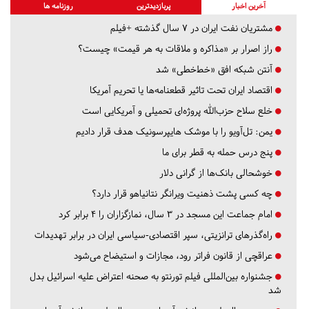
آخرین اخبار
پربازدیدترین
روزنامه ها
مشتریان نفت ایران در ۷ سال گذشته +فیلم
راز اصرار بر «مذاکره و ملاقات به هر قیمت» چیست؟
آنتن شبکه افق «خط‌خطی» شد
اقتصاد ایران تحت تاثیر قطعنامه‌ها یا تحریم‌ آمریکا
خلع سلاح حزب‌الله پروژه‌ای تحمیلی و آمریکایی است
یمن: تل‌آویو را با موشک هایپرسونیک هدف قرار دادیم
پنج درس‌ حمله به قطر برای ما
خوشحالی بانک‌ها از گرانی دلار
چه کسی پشت ذهنیت ویرانگر نتانیاهو قرار دارد؟
امام جماعت این مسجد در ۳ سال، نمازگزاران را ۴ برابر کرد
راه‌گذرهای ترانزیتی، سپر اقتصادی-سیاسی ایران در برابر تهدیدات
عراقچی از قانون فراتر رود، مجازات و استیضاح می‌شود
جشنواره بین‌المللی فیلم تورنتو به صحنه اعتراض علیه اسرائیل بدل
شد