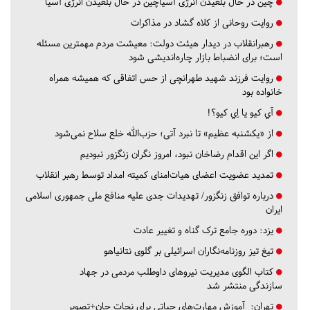
چین در حال بلعیدن انرژی آسیاچین در حال بلعیدن انرژی آسیا
روایت روحانی از کلاه گشاد در مذاکرات
رهبرانقلاب در دیدار هیئت دولت: معیشت مردم مهمترین مسئله
است؛ برای انضباط بازار چاره‌اندیشی شود
روایت فرزند شهید طهرانچی از حس اتفاقی که همیشه همراه
خانواده بود
آي كيو يا اِي كيو؟!
از «یکشنبه عظیم» تا نبرد آتی؛ حزب‌الله خلع سلاح نمی‌شود
اگر این اقدام رضاخان نبود، امروز نگران زنگزور نبودیم
تمدید عضویت اعضای هیات‌امنای کمیته امداد توسط رهبر انقلاب
درباره توافق زنگزور/ تهدیدات جدی علیه منافع ملی جمهوری اسلامی
ایران
یزد:
دوره جامع ترک گناه و تغییر عادت
تیغ تیز روزنامه‌نگاران اسرائیلی بر گلوی نتانیاهو
کتاب الگوی مدیریت نیروهای داوطلب مردمی در جهاد
سازندگی منتشر شد
تهران:
آموزش مهارت‌های حیاتی برای نجات جان+تصویر