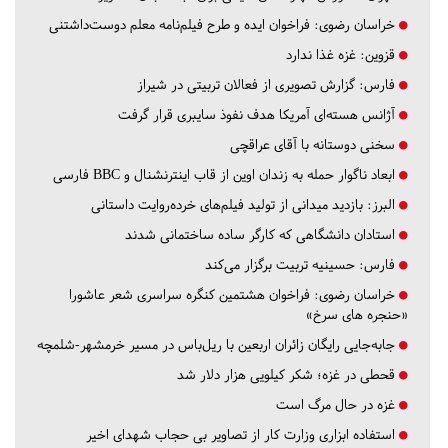
خراسان رضوی:
فراخوان ایده و طرح فیلم‌نامه معلم دوست‌داشتنی
قزوین:
غزه غذا ندارد
فارس:
گزارش تصویری از فعالان تربیتی در شیراز
آژانس هسته‌ای آمریکا هدف نفوذ سایبری قرار گرفت
سخنی دوستانه با آقای عراقچی
ابعاد ناگوار حمله به زندان اوین از قاب اینترنشنال و BBC فارسی
البرز:
بازدید میدانی از تولید فیلم‌های خرده‌روایت داستانی
استادان دانشگاهی که کارگر ساده ساختمانی شدند
فارس:
حسینیه تربیت برگزار می‌کند
خراسان رضوی:
فراخوان هشتمین کنگره سراسری شعر عاشورا
«حنجره های سرخ»
جابه‌جایی رایگان زائران اربعین با ریل‌باس در مسیر خرمشهر-شلمچه
قحطی در غزه؛ شکر کیلویی هزار دلار شد
غزه در حال مرگ است
استفاده ابزاری وزارت کار از تصاویر بی حجاب شهدای اخیر