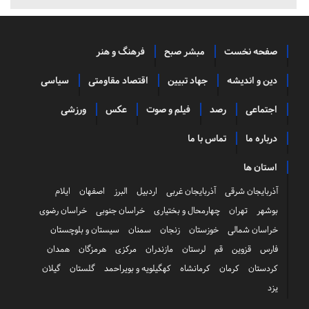
صفحه نخست
مبشر صبح
فرهنگ و هنر
دین و اندیشه
جهاد تبیین
اقتصاد مقاومتی
سیاسی
اجتماعی
رصد
فیلم و صوت
عکس
ورزشی
درباره ما
تماس با ما
استان ها
آذربایجان شرقی
آذربایجان غربی
اردبیل
البرز
اصفهان
ایلام
بوشهر
تهران
چهارمحال و بختیاری
خراسان جنوبی
خراسان رضوی
خراسان شمالی
خوزستان
زنجان
سمنان
سیستان و بلوچستان
فارس
قزوین
قم
لرستان
مازندران
مرکزی
هرمزگان
همدان
کردستان
کرمان
کرمانشاه
کهگیلویه و بویراحمد
گلستان
گیلان
یزد