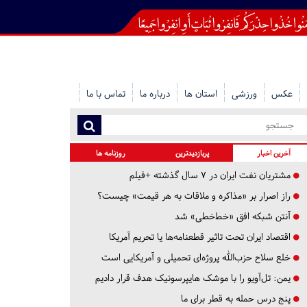
عکس
ورزشی
استان ها
درباره ما
تماس با ما
آخرین اخبار
پربازدیدترین
روزنامه ها
مشتریان نفت ایران در ۷ سال گذشته +فیلم
راز اصرار بر «مذاکره و ملاقات به هر قیمت» چیست؟
آنتن شبکه افق «خط‌خطی» شد
اقتصاد ایران تحت تاثیر قطعنامه‌ها یا تحریم‌ آمریکا
خلع سلاح حزب‌الله پروژه‌ای تحمیلی و آمریکایی است
یمن: تل‌آویو را با موشک هایپرسونیک هدف قرار دادیم
پنج درس‌ حمله به قطر برای ما