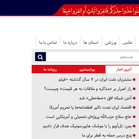
عکس
ورزشی
استان ها
درباره ما
تماس با ما
آخرین اخبار
پربازدیدترین
روزنامه ها
مشتریان نفت ایران در ۷ سال گذشته +فیلم
راز اصرار بر «مذاکره و ملاقات به هر قیمت» چیست؟
آنتن شبکه افق «خط‌خطی» شد
اقتصاد ایران تحت تاثیر قطعنامه‌ها یا تحریم‌ آمریکا
خلع سلاح حزب‌الله پروژه‌ای تحمیلی و آمریکایی است
یمن: تل‌آویو را با موشک هایپرسونیک هدف قرار دادیم
پنج درس‌ حمله به قطر برای ما