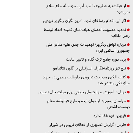
از «یکشنبه عظیم» تا نبرد آتی؛ حزب‌الله خلع سلاح
نمی‌شود
اگر این اقدام رضاخان نبود، امروز نگران زنگزور نبودیم
تمدید عضویت اعضای هیات‌امنای کمیته امداد توسط
رهبر انقلاب
درباره توافق زنگزور/ تهدیدات جدی علیه منافع ملی
جمهوری اسلامی ایران
یزد:
دوره جامع ترک گناه و تغییر عادت
تیغ تیز روزنامه‌نگاران اسرائیلی بر گلوی نتانیاهو
کتاب الگوی مدیریت نیروهای داوطلب مردمی در جهاد
سازندگی منتشر شد
تهران:
آموزش مهارت‌های حیاتی برای نجات جان+تصویر
خراسان رضوی:
فراخوان ایده و طرح فیلم‌نامه معلم
دوست‌داشتنی
قزوین:
غزه غذا ندارد
فارس:
گزارش تصویری از فعالان تربیتی در شیراز