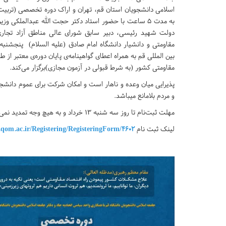
اسلامی دانشجویان استان قم، تهران و اراک دوره تخصصی (تربی
به مدت ۵ ساعت با حضور استاد دکتر حجت الله عبدالملکی وزی
دولت شهید رئیسی، دبیر سابق شورای عالی مناطق آزاد تجاری
بین المللی قم به همراه اعطای گواهینامه‌‌ی پایان دوره‌ی معتبر از
مقاومتی کشور (به شرط قبولی در آزمون مجازی)برگزار می‌کند.
پذیرایی میان وعده و ناهار است و امکان شرکت برای عموم دانشج
و مردم بلامانع میباشد.
مهلت ثبت‌نام تا روز سه شنبه ۱۳ خرداد و به هیچ وجه تمدید نمی‌گردد اولویت با کسانی‌ست که زودتر ثبت نام نمایند.
لینک ثبت نام
n.qom.ac.ir/Registering/RegisteringForm/4602