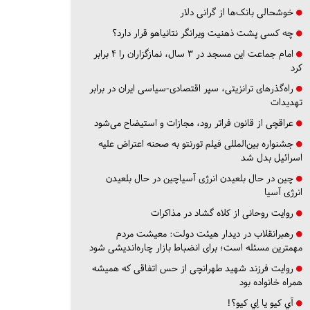
خوشحالی بانک‌ها از گرانی دلار
چه کسی پشت ذهنیت ویرانگر نتانیاهو قرار دارد؟
امام جماعت این مسجد در ۳ سال، نمازگزاران را ۴ برابر
کرد
راه‌گذرهای ترانزیتی، سپر اقتصادی-سیاسی ایران در برابر
تهدیدات
عراقچی از قانون فراتر رود، مجازات و استیضاح می‌شود
جشنواره بین‌المللی فیلم تورنتو به صحنه اعتراض علیه
اسرائیل بدل شد
چین در حال بلعیدن انرژی آسیاچین در حال بلعیدن
انرژی آسیا
روایت روحانی از کلاه گشاد در مذاکرات
رهبرانقلاب در دیدار هیئت دولت: معیشت مردم
مهمترین مسئله است؛ برای انضباط بازار چاره‌اندیشی شود
روایت فرزند شهید طهرانچی از حس اتفاقی که همیشه
همراه خانواده بود
آي كيو يا اِي كيو؟!