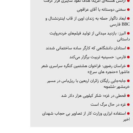
آژانس هسته‌ای آمریکا هدف نفوذ سایبری قرار گرفت
سخنی دوستانه با آقای عراقچی
ابعاد ناگوار حمله به زندان اوین از قاب اینترنشنال و
BBC فارسی
البرز:
بازدید میدانی از تولید فیلم‌های خرده‌روایت
داستانی
استادان دانشگاهی که کارگر ساده ساختمانی شدند
فارس:
حسینیه تربیت برگزار می‌کند
خراسان رضوی:
فراخوان هشتمین کنگره سراسری شعر
عاشورا «حنجره های سرخ»
جابه‌جایی رایگان زائران اربعین با ریل‌باس در مسیر
خرمشهر-شلمچه
قحطی در غزه؛ شکر کیلویی هزار دلار شد
غزه در حال مرگ است
استفاده ابزاری وزارت کار از تصاویر بی حجاب شهدای
اخیر