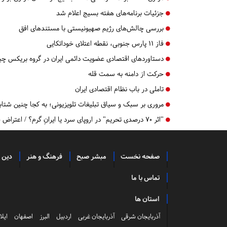
جزئیات برنامه‌های هفته بسیج اعلام شد
بررسی چالش‌های رژیم صهیونیستی با مستندهای افق
فاز 11 پارس جنوبی، نقطه اعتلای خوداتکایی
دستاوردهای اقتصادی عضویت دائمی ایران در گروه بریکس 
حرکت از دامنه به سمت قله
تاملی در باب نظام اقتصادی ایران
مروری بر سبک و سیاق تبلیغات تلویزیونی؛ به کجا چنین شتاب
"اثر ۷۰ درصدی تحریم" در اروپای سرد یا ایرانِ گرم؟ / اعتراض چپ‌ها به مردم!
صفحه نخست
مبشر صبح
فرهنگ و هنر
دین 
تماس با ما
استان ها
آذربایجان شرقی
آذربایجان غربی
اردبیل
البرز
اصفهان
ایلا