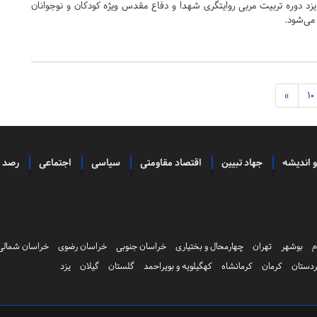
زد دوره تربیت مربی روایتگری شهدا و دفاع مقدس ویژه کودکان و نوجوانان
می‌شود.
»
10
و اندیشه
جهاد تبیین
اقتصاد مقاومتی
سیاسی
اجتماعی
رصد
م
بوشهر
تهران
چهارمحال و بختیاری
خراسان جنوبی
خراسان رضوی
خراسان شمالی
دستان
کرمان
کرمانشاه
کهگیلویه و بویراحمد
گلستان
گیلان
یزد