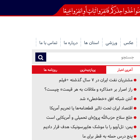
عکس
ورزشی
استان ها
درباره ما
تماس با ما
آخرین اخبار
پربازدیدترین
روزنامه ها
مشتریان نفت ایران در ۷ سال گذشته +فیلم
راز اصرار بر «مذاکره و ملاقات به هر قیمت» چیست؟
آنتن شبکه افق «خط‌خطی» شد
اقتصاد ایران تحت تاثیر قطعنامه‌ها یا تحریم‌ آمریکا
خلع سلاح حزب‌الله پروژه‌ای تحمیلی و آمریکایی است
یمن: تل‌آویو را با موشک هایپرسونیک هدف قرار دادیم
پنج درس‌ حمله به قطر برای ما