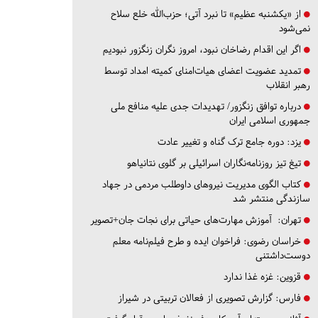
از «یکشنبه عظیم» تا نبرد آتی؛ حزب‌الله خلع سلاح
نمی‌شود
اگر این اقدام رضاخان نبود، امروز نگران زنگزور نبودیم
تمدید عضویت اعضای هیات‌امنای کمیته امداد توسط
رهبر انقلاب
درباره توافق زنگزور/ تهدیدات جدی علیه منافع ملی
جمهوری اسلامی ایران
یزد:
دوره جامع ترک گناه و تغییر عادت
تیغ تیز روزنامه‌نگاران اسرائیلی بر گلوی نتانیاهو
کتاب الگوی مدیریت نیروهای داوطلب مردمی در جهاد
سازندگی منتشر شد
تهران:
آموزش مهارت‌های حیاتی برای نجات جان+تصویر
خراسان رضوی:
فراخوان ایده و طرح فیلم‌نامه معلم
دوست‌داشتنی
قزوین:
غزه غذا ندارد
فارس:
گزارش تصویری از فعالان تربیتی در شیراز