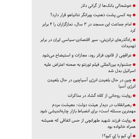
خوشحالی بانک‌ها از گرانی دلار
چه کسی پشت ذهنیت ویرانگر نتانیاهو قرار دارد؟
امام جماعت این مسجد در ۳ سال، نمازگزاران را ۴ برابر
کرد
راه‌گذرهای ترانزیتی، سپر اقتصادی-سیاسی ایران در برابر
تهدیدات
عراقچی از قانون فراتر رود، مجازات و استیضاح می‌شود
جشنواره بین‌المللی فیلم تورنتو به صحنه اعتراض علیه
اسرائیل بدل شد
چین در حال بلعیدن انرژی آسیاچین در حال بلعیدن
انرژی آسیا
روایت روحانی از کلاه گشاد در مذاکرات
رهبرانقلاب در دیدار هیئت دولت: معیشت مردم
مهمترین مسئله است؛ برای انضباط بازار چاره‌اندیشی شود
روایت فرزند شهید طهرانچی از حس اتفاقی که همیشه
همراه خانواده بود
آي كيو يا اِي كيو؟!