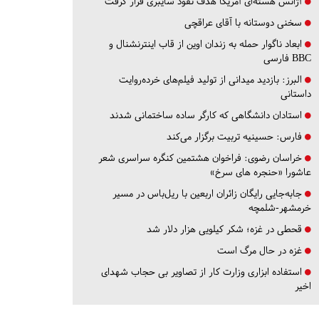
آژانس هسته‌ای آمریکا هدف نفوذ سایبری قرار گرفت
سخنی دوستانه با آقای عراقچی
ابعاد ناگوار حمله به زندان اوین از قاب اینترنشنال و
BBC فارسی
البرز:
بازدید میدانی از تولید فیلم‌های خرده‌روایت
داستانی
استادان دانشگاهی که کارگر ساده ساختمانی شدند
فارس:
حسینیه تربیت برگزار می‌کند
خراسان رضوی:
فراخوان هشتمین کنگره سراسری شعر
عاشورا «حنجره های سرخ»
جابه‌جایی رایگان زائران اربعین با ریل‌باس در مسیر
خرمشهر-شلمچه
قحطی در غزه؛ شکر کیلویی هزار دلار شد
غزه در حال مرگ است
استفاده ابزاری وزارت کار از تصاویر بی حجاب شهدای
اخیر