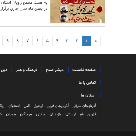
به همت مجمع راویان استان ی
در بهمن ماه سال جاری برگزار 
9
8
7
6
5
4
3
2
1
«
صفحه نخست
مبشر صبح
فرهنگ و هنر
دین 
تماس با ما
استان ها
آذربایجان شرقی
آذربایجان غربی
اردبیل
البرز
اصفهان
ایلا
قزوین
قم
لرستان
مازندران
مرکزی
هرمزگان
همدان
کر