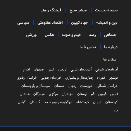
صفحه نخست
مبشر صبح
فرهنگ و هنر
دین و اندیشه
جهاد تبیین
اقتصاد مقاومتی
سیاسی
اجتماعی
رصد
فیلم و صوت
عکس
ورزشی
درباره ما
تماس با ما
استان ها
آذربایجان شرقی
آذربایجان غربی
اردبیل
البرز
اصفهان
ایلام
بوشهر
تهران
چهارمحال و بختیاری
خراسان جنوبی
خراسان رضوی
خراسان شمالی
خوزستان
زنجان
سمنان
سیستان و بلوچستان
فارس
قزوین
قم
لرستان
مازندران
مرکزی
هرمزگان
همدان
کردستان
کرمان
کرمانشاه
کهگیلویه و بویراحمد
گلستان
گیلان
یزد