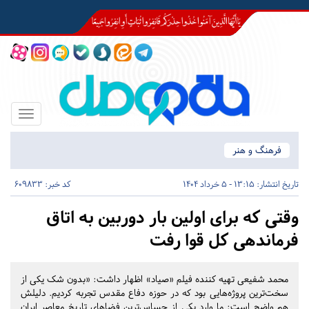
Toggle
igation
فرهنگ و هنر
تاریخ انتشار:
13:15 - 5 خرداد 1404
کد خبر: 609833
وقتی که برای اولین بار دوربین به اتاق
فرماندهی کل قوا رفت
محمد شفیعی تهیه کننده فیلم «صیاد» اظهار داشت: «بدون شک یکی از
سخت‌ترین پروژه‌هایی بود که در حوزه دفاع مقدس تجربه کردیم. دلیلش
هم واضح است: ما وارد یکی از حساس‌ترین فضاهای تاریخ معاصر ایران