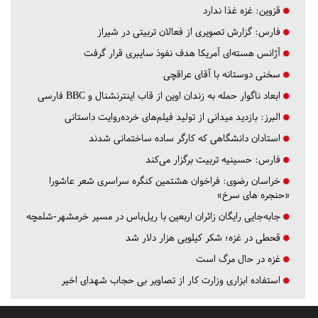
قزوین:
غزه غذا ندارد
فارس:
گزارش تصویری از فعالان تربیتی در شیراز
آژانس هسته‌ای آمریکا هدف نفوذ سایبری قرار گرفت
سخنی دوستانه با آقای عراقچی
ابعاد ناگوار حمله به زندان اوین از قاب اینترنشنال و BBC فارسی
البرز:
بازدید میدانی از تولید فیلم‌های خرده‌روایت داستانی
استادان دانشگاهی که کارگر ساده ساختمانی شدند
فارس:
حسینیه تربیت برگزار می‌کند
خراسان رضوی:
فراخوان هشتمین کنگره سراسری شعر عاشورا
«حنجره های سرخ»
جابه‌جایی رایگان زائران اربعین با ریل‌باس در مسیر خرمشهر-شلمچه
قحطی در غزه؛ شکر کیلویی هزار دلار شد
غزه در حال مرگ است
استفاده ابزاری وزارت کار از تصاویر بی حجاب شهدای اخیر