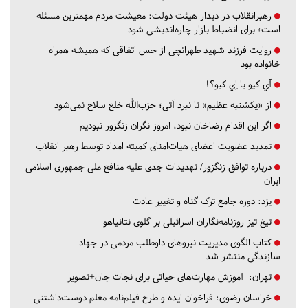
رهبرانقلاب در دیدار هیئت دولت: معیشت مردم مهمترین مسئله
است؛ برای انضباط بازار چاره‌اندیشی شود
روایت فرزند شهید طهرانچی از حس اتفاقی که همیشه همراه
خانواده بود
آي كيو يا اِي كيو؟!
از «یکشنبه عظیم» تا نبرد آتی؛ حزب‌الله خلع سلاح نمی‌شود
اگر این اقدام رضاخان نبود، امروز نگران زنگزور نبودیم
تمدید عضویت اعضای هیات‌امنای کمیته امداد توسط رهبر انقلاب
درباره توافق زنگزور/ تهدیدات جدی علیه منافع ملی جمهوری اسلامی
ایران
یزد:
دوره جامع ترک گناه و تغییر عادت
تیغ تیز روزنامه‌نگاران اسرائیلی بر گلوی نتانیاهو
کتاب الگوی مدیریت نیروهای داوطلب مردمی در جهاد
سازندگی منتشر شد
تهران:
آموزش مهارت‌های حیاتی برای نجات جان+تصویر
خراسان رضوی:
فراخوان ایده و طرح فیلم‌نامه معلم دوست‌داشتنی