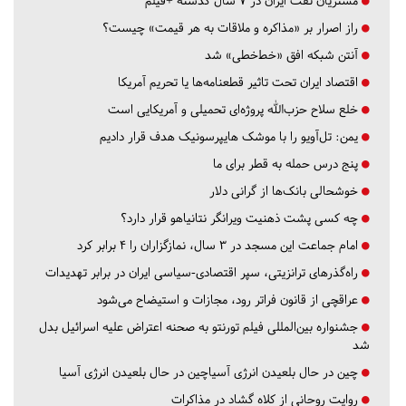
مشتریان نفت ایران در ۷ سال گذشته +فیلم
راز اصرار بر «مذاکره و ملاقات به هر قیمت» چیست؟
آنتن شبکه افق «خط‌خطی» شد
اقتصاد ایران تحت تاثیر قطعنامه‌ها یا تحریم‌ آمریکا
خلع سلاح حزب‌الله پروژه‌ای تحمیلی و آمریکایی است
یمن: تل‌آویو را با موشک هایپرسونیک هدف قرار دادیم
پنج درس‌ حمله به قطر برای ما
خوشحالی بانک‌ها از گرانی دلار
چه کسی پشت ذهنیت ویرانگر نتانیاهو قرار دارد؟
امام جماعت این مسجد در ۳ سال، نمازگزاران را ۴ برابر کرد
راه‌گذرهای ترانزیتی، سپر اقتصادی-سیاسی ایران در برابر تهدیدات
عراقچی از قانون فراتر رود، مجازات و استیضاح می‌شود
جشنواره بین‌المللی فیلم تورنتو به صحنه اعتراض علیه اسرائیل بدل
شد
چین در حال بلعیدن انرژی آسیاچین در حال بلعیدن انرژی آسیا
روایت روحانی از کلاه گشاد در مذاکرات