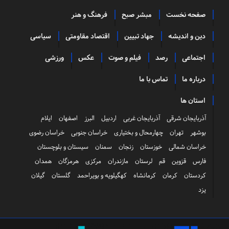
صفحه نخست
مبشر صبح
فرهنگ و هنر
دین و اندیشه
جهاد تبیین
اقتصاد مقاومتی
سیاسی
اجتماعی
رصد
فیلم و صوت
عکس
ورزشی
درباره ما
تماس با ما
استان ها
آذربایجان شرقی
آذربایجان غربی
اردبیل
البرز
اصفهان
ایلام
بوشهر
تهران
چهارمحال و بختیاری
خراسان جنوبی
خراسان رضوی
خراسان شمالی
خوزستان
زنجان
سمنان
سیستان و بلوچستان
فارس
قزوین
قم
لرستان
مازندران
مرکزی
هرمزگان
همدان
کردستان
کرمان
کرمانشاه
کهگیلویه و بویراحمد
گلستان
گیلان
یزد