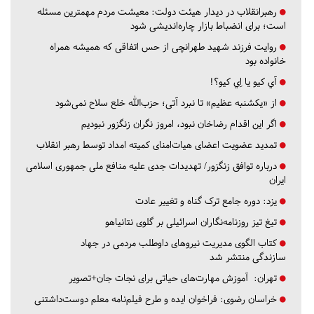
رهبرانقلاب در دیدار هیئت دولت: معیشت مردم مهمترین مسئله
است؛ برای انضباط بازار چاره‌اندیشی شود
روایت فرزند شهید طهرانچی از حس اتفاقی که همیشه همراه
خانواده بود
آي كيو يا اِي كيو؟!
از «یکشنبه عظیم» تا نبرد آتی؛ حزب‌الله خلع سلاح نمی‌شود
اگر این اقدام رضاخان نبود، امروز نگران زنگزور نبودیم
تمدید عضویت اعضای هیات‌امنای کمیته امداد توسط رهبر انقلاب
درباره توافق زنگزور/ تهدیدات جدی علیه منافع ملی جمهوری اسلامی
ایران
یزد:
دوره جامع ترک گناه و تغییر عادت
تیغ تیز روزنامه‌نگاران اسرائیلی بر گلوی نتانیاهو
کتاب الگوی مدیریت نیروهای داوطلب مردمی در جهاد
سازندگی منتشر شد
تهران:
آموزش مهارت‌های حیاتی برای نجات جان+تصویر
خراسان رضوی:
فراخوان ایده و طرح فیلم‌نامه معلم دوست‌داشتنی