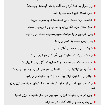
راز اصرار بر «مذاکره و ملاقات به هر قیمت» چیست؟
آنتن شبکه افق «خط‌خطی» شد
اقتصاد ایران تحت تاثیر قطعنامه‌ها یا تحریم‌ آمریکا
خلع سلاح حزب‌الله پروژه‌ای تحمیلی و آمریکایی است
یمن: تل‌آویو را با موشک هایپرسونیک هدف قرار دادیم
پنج درس‌ حمله به قطر برای ما
خوشحالی بانک‌ها از گرانی دلار
چه کسی پشت ذهنیت ویرانگر نتانیاهو قرار دارد؟
امام جماعت این مسجد در ۳ سال، نمازگزاران را ۴ برابر کرد
راه‌گذرهای ترانزیتی، سپر اقتصادی-سیاسی ایران در برابر تهدیدات
عراقچی از قانون فراتر رود، مجازات و استیضاح می‌شود
جشنواره بین‌المللی فیلم تورنتو به صحنه اعتراض علیه اسرائیل بدل
شد
چین در حال بلعیدن انرژی آسیاچین در حال بلعیدن انرژی آسیا
روایت روحانی از کلاه گشاد در مذاکرات