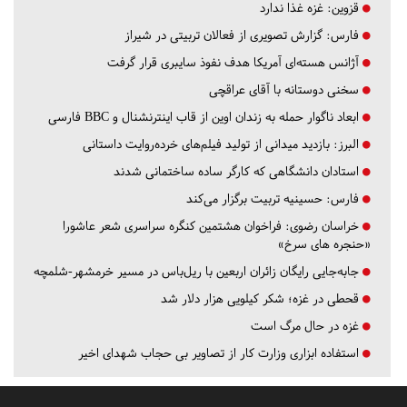
قزوین:
غزه غذا ندارد
فارس:
گزارش تصویری از فعالان تربیتی در شیراز
آژانس هسته‌ای آمریکا هدف نفوذ سایبری قرار گرفت
سخنی دوستانه با آقای عراقچی
ابعاد ناگوار حمله به زندان اوین از قاب اینترنشنال و BBC فارسی
البرز:
بازدید میدانی از تولید فیلم‌های خرده‌روایت داستانی
استادان دانشگاهی که کارگر ساده ساختمانی شدند
فارس:
حسینیه تربیت برگزار می‌کند
خراسان رضوی:
فراخوان هشتمین کنگره سراسری شعر عاشورا
«حنجره های سرخ»
جابه‌جایی رایگان زائران اربعین با ریل‌باس در مسیر خرمشهر-شلمچه
قحطی در غزه؛ شکر کیلویی هزار دلار شد
غزه در حال مرگ است
استفاده ابزاری وزارت کار از تصاویر بی حجاب شهدای اخیر