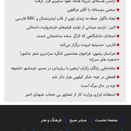
آژانس هسته‌ای آمریکا هدف نفوذ سایبری قرار گرفت
سخنی دوستانه با آقای عراقچی
ابعاد ناگوار حمله به زندان اوین از قاب اینترنشنال و BBC فارسی
البرز:
بازدید میدانی از تولید فیلم‌های خرده‌روایت داستانی
استادان دانشگاهی که کارگر ساده ساختمانی شدند
فارس:
حسینیه تربیت برگزار می‌کند
خراسان رضوی:
فراخوان هشتمین کنگره سراسری شعر عاشورا
«حنجره های سرخ»
جابه‌جایی رایگان زائران اربعین با ریل‌باس در مسیر خرمشهر-شلمچه
قحطی در غزه؛ شکر کیلویی هزار دلار شد
غزه در حال مرگ است
استفاده ابزاری وزارت کار از تصاویر بی حجاب شهدای اخیر
صفحه نخست
مبشر صبح
فرهنگ و هنر