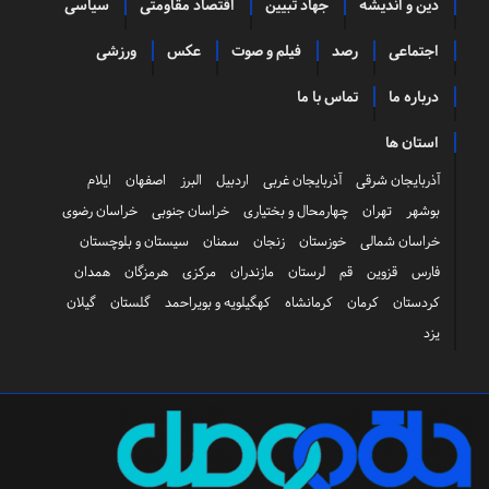
دین و اندیشه
جهاد تبیین
اقتصاد مقاومتی
سیاسی
اجتماعی
رصد
فیلم و صوت
عکس
ورزشی
درباره ما
تماس با ما
استان ها
آذربایجان شرقی
آذربایجان غربی
اردبیل
البرز
اصفهان
ایلام
بوشهر
تهران
چهارمحال و بختیاری
خراسان جنوبی
خراسان رضوی
خراسان شمالی
خوزستان
زنجان
سمنان
سیستان و بلوچستان
فارس
قزوین
قم
لرستان
مازندران
مرکزی
هرمزگان
همدان
کردستان
کرمان
کرمانشاه
کهگیلویه و بویراحمد
گلستان
گیلان
یزد