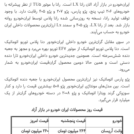
ایران‌خودرو در بازار آزاد الان رانا LX است. رانا با موتور TU۵ از نظر پیشرانه با
خودروهای ۲۰۶ تیپ پنج، پژو پارس، پژو ۲۰۷ و پژو ۴۰۵ رقابت دارد. با وجود
توقف تولید رانا، نسخه به روزرسانی شده رانا پلاس توسط ایران‌خودرو روانه
بازار شد. بعد از رانا LX، پژو ۴۰۵ و سمند Lx ارزان‌ترین محصولات داخلی ایران
خودرو به حساب می‌آیند.
در سوی مقابل گران‌ترین خودرو داخلی ایران‌خودور دنا پلاس توربو اتوماتیک
است. دنا پلاس توربو اتوماتیک از موتور EF۷ توربو بهره می‌برد و مجهز به جعبه
دنده شش‌سرعته است. همچنین جدیدترین خودرو داخلی ایران‌خودرو تارا دنده
دستی است و همین حالا دومین محصول گران‌قیمت ایران‌خودرو به شمار
می‌رود.
پژو پارس اتوماتیک نیز ارزان‌ترین محصول ایران‌خودرو با جعبه دنده اتوماتیک
است. بین مدل‌های مونتاژی ایران‌خودور پژو ۵۰۸ بیشترین قیمت را دارد و کنار
سوزوکی گرند ویتارا اتوماتیک و پژو ۲۰۰۸ در دسته خودروهای گران‌تر از یک
میلیارد قرار می‌گیرد.
قیمت روز محصولات ایران خودرو در بازار آزاد
خودرو
قیمت پنجشنبه
قیمت امروز
وانت آریسان
۲۶۴ میلیون تومان
۲۶۰ میلیون تومان