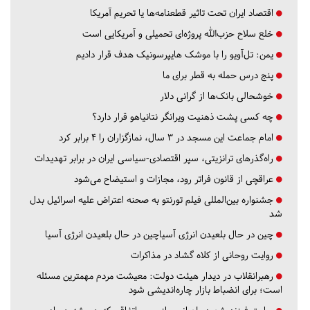
اقتصاد ایران تحت تاثیر قطعنامه‌ها یا تحریم‌ آمریکا
خلع سلاح حزب‌الله پروژه‌ای تحمیلی و آمریکایی است
یمن: تل‌آویو را با موشک هایپرسونیک هدف قرار دادیم
پنج درس‌ حمله به قطر برای ما
خوشحالی بانک‌ها از گرانی دلار
چه کسی پشت ذهنیت ویرانگر نتانیاهو قرار دارد؟
امام جماعت این مسجد در ۳ سال، نمازگزاران را ۴ برابر کرد
راه‌گذرهای ترانزیتی، سپر اقتصادی-سیاسی ایران در برابر تهدیدات
عراقچی از قانون فراتر رود، مجازات و استیضاح می‌شود
جشنواره بین‌المللی فیلم تورنتو به صحنه اعتراض علیه اسرائیل بدل
شد
چین در حال بلعیدن انرژی آسیاچین در حال بلعیدن انرژی آسیا
روایت روحانی از کلاه گشاد در مذاکرات
رهبرانقلاب در دیدار هیئت دولت: معیشت مردم مهمترین مسئله
است؛ برای انضباط بازار چاره‌اندیشی شود