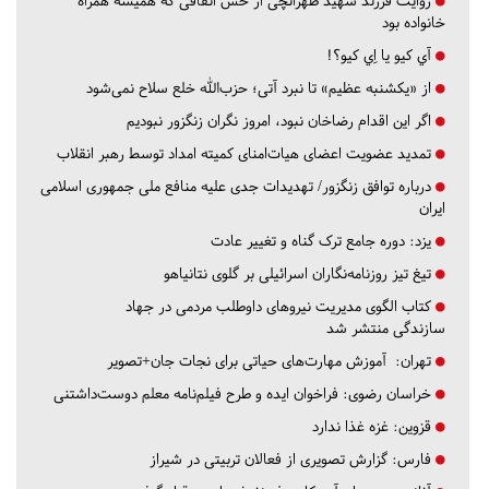
روایت فرزند شهید طهرانچی از حس اتفاقی که همیشه همراه
خانواده بود
آي كيو يا اِي كيو؟!
از «یکشنبه عظیم» تا نبرد آتی؛ حزب‌الله خلع سلاح نمی‌شود
اگر این اقدام رضاخان نبود، امروز نگران زنگزور نبودیم
تمدید عضویت اعضای هیات‌امنای کمیته امداد توسط رهبر انقلاب
درباره توافق زنگزور/ تهدیدات جدی علیه منافع ملی جمهوری اسلامی
ایران
یزد:
دوره جامع ترک گناه و تغییر عادت
تیغ تیز روزنامه‌نگاران اسرائیلی بر گلوی نتانیاهو
کتاب الگوی مدیریت نیروهای داوطلب مردمی در جهاد
سازندگی منتشر شد
تهران:
آموزش مهارت‌های حیاتی برای نجات جان+تصویر
خراسان رضوی:
فراخوان ایده و طرح فیلم‌نامه معلم دوست‌داشتنی
قزوین:
غزه غذا ندارد
فارس:
گزارش تصویری از فعالان تربیتی در شیراز