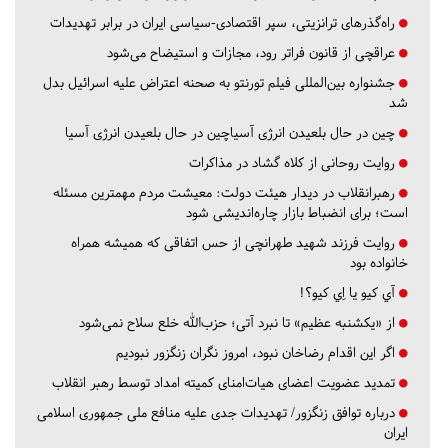
راه‌گذرهای ترانزیتی، سپر اقتصادی-سیاسی ایران در برابر تهدیدات
عراقچی از قانون فراتر رود، مجازات و استیضاح می‌شود
جشنواره بین‌المللی فیلم تورنتو به صحنه اعتراض علیه اسرائیل بدل
شد
چین در حال بلعیدن انرژی آسیاچین در حال بلعیدن انرژی آسیا
روایت روحانی از کلاه گشاد در مذاکرات
رهبرانقلاب در دیدار هیئت دولت: معیشت مردم مهمترین مسئله
است؛ برای انضباط بازار چاره‌اندیشی شود
روایت فرزند شهید طهرانچی از حس اتفاقی که همیشه همراه
خانواده بود
آي كيو يا اِي كيو؟!
از «یکشنبه عظیم» تا نبرد آتی؛ حزب‌الله خلع سلاح نمی‌شود
اگر این اقدام رضاخان نبود، امروز نگران زنگزور نبودیم
تمدید عضویت اعضای هیات‌امنای کمیته امداد توسط رهبر انقلاب
درباره توافق زنگزور/ تهدیدات جدی علیه منافع ملی جمهوری اسلامی
ایران