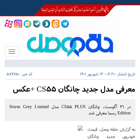
Toggle
igation
تاریخ انتشار:
04:30 - 13 شهریور 1401
کد خبر: 587750
معرفی مدل جدید چانگان CS۵۵ +عکس
در ۳۱ آگوست، چانگان CS۵۵ PLUS مدل Storm Grey Limited
Edition رسما معرفی شد.
به گزارش حلقه وصل، قیمت
خودروی جدید چانگان