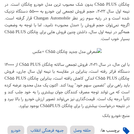
چانگان CS۵۵ PLUS بدون شک محبوب ترین مدل خودرو چانگان است. در
نیمه اول سال ۲۰۲۲، حجم فروش تجمعی این خودرو به ۵۵۰۰۰ دستگاه نزدیک
شده است و در رتبه سوم زیر نظر Changan Automobile قرار گرفته است.
اگرچه نمی‌توان حجم فروش را «مدل محبوب» نامید، اما با توجه به وضعیت
همه‌گیر در نیمه اول سال، داشتن چنین فروش هایی برای چانگان CS۵۵ PLUS
بسیار خوب است.
با این حال، در سال ۲۰۲۱، فروش تجمعی سالانه چانگان CS۵۵ PLUS از ۱۴۰۰۰۰
دستگاه فراتر رفته است، بنابراین در مقایسه با نیمه اول سال جاری، فروش
چانگان CS۵۵ PLUS اندکی کاهش یافته است، بنابراین چانگان CS۵۵ PLUS
باید راهی برای "تضمین سهم خود" پیدا کند. اکنون یک مدل محدود عرضه کرده
است که می تواند توجه مصرف کنندگان جوان بیشتری را به خود جلب کند و
ثانیاً درجه یک است. قیمت‌گذاری نیز می‌تواند تصویر ارزش خودرو را بالا ببرد و
در نتیجه درخواست بیشتری را برای چانگان CS۵۵PLUS بوجود بیاورد.
منبع:خودرو بانک
برچسب ها:
حلقه وصل
جبهه فرهنگی انقلاب
خودرو