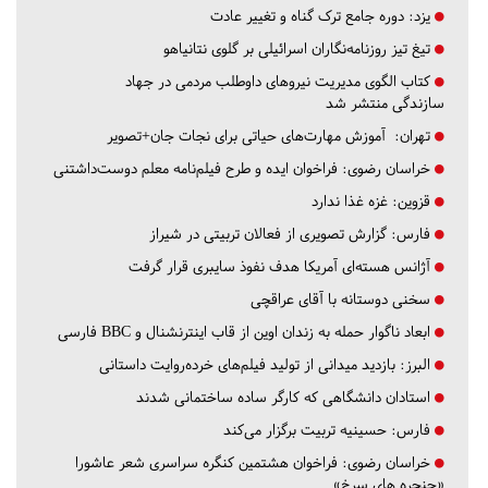
یزد:
دوره جامع ترک گناه و تغییر عادت
تیغ تیز روزنامه‌نگاران اسرائیلی بر گلوی نتانیاهو
کتاب الگوی مدیریت نیروهای داوطلب مردمی در جهاد
سازندگی منتشر شد
تهران:
آموزش مهارت‌های حیاتی برای نجات جان+تصویر
خراسان رضوی:
فراخوان ایده و طرح فیلم‌نامه معلم دوست‌داشتنی
قزوین:
غزه غذا ندارد
فارس:
گزارش تصویری از فعالان تربیتی در شیراز
آژانس هسته‌ای آمریکا هدف نفوذ سایبری قرار گرفت
سخنی دوستانه با آقای عراقچی
ابعاد ناگوار حمله به زندان اوین از قاب اینترنشنال و BBC فارسی
البرز:
بازدید میدانی از تولید فیلم‌های خرده‌روایت داستانی
استادان دانشگاهی که کارگر ساده ساختمانی شدند
فارس:
حسینیه تربیت برگزار می‌کند
خراسان رضوی:
فراخوان هشتمین کنگره سراسری شعر عاشورا
«حنجره های سرخ»