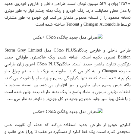
۱۲۵۹۰۰ یوان یا ۵۴۷ میلیون تومان است. طراحی داخلی و خارجی خودروی جدید
با مدل فعلی مطابقت دارد. رنگ خودرو و رنگ بدنه چشم نواز به طور موثری
نسخه محدود را از نسخه معمولی متمایز می‌کند. این خودرو به طور مشترک
توسط Changan Automobile و Tencent ساخته شده است.
طراحی داخلی و خارجی چانگانCS۵۵ PLUS مدل Storm Grey Limited
Edition تغییری نکرده است. اضافه شدن رنگ خاکستری طوفانی جدید
بزرگترین تفاوت ماشین جدید است. چانگانCS۵۵ PLUS آخرین زبان طراحی
خانواده Changan را به کار می گیرد. جلوپنجره بزرگ با سیستم چراغ جلو
یکپارچه شده است که نه تنها یکپارچگی بصری چهره جلو را تقویت می کند،
بلکه عرض بصری نمای جلویی را نیز افزایش می دهد.این نسخه محدود با
قطعات تزئینی نارنجی با تضاد واضح با رنگ بدنه اطراف بدنه تزئین شده است
و با شکل پویا سپر جلو، خودروی جدید در کل جوان‌تر و تازه‌تر به نظر می‌رسد.
کناره‌ی خودرو از طراحی جدید استفاده می‌کند که هدف آن تقویت حس
سه‌بعدی کناره است. یک خط کناره از دستگیره در عقب تا چراغ های عقب و