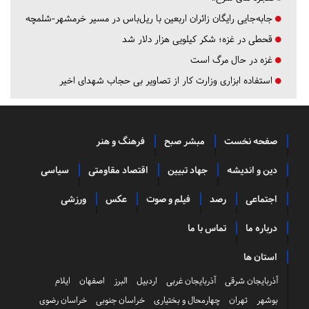
جابه‌جایی رایگان زائران اربعین با ریل‌باس در مسیر خرمشهر-شلمچه
قحطی در غزه؛ شکر کیلویی هزار دلار شد
غزه در حال مرگ است
استفاده ابزاری وزارت کار از تصاویر بی حجاب شهدای اخیر
صفحه نخست
مبشر صبح
فرهنگ و هنر
دین و اندیشه
جهاد تبیین
اقتصاد مقاومتی
سیاسی
اجتماعی
رصد
فیلم و صوت
عکس
ورزشی
درباره ما
تماس با ما
استان ها
آذربایجان شرقی
آذربایجان غربی
اردبیل
البرز
اصفهان
ایلام
بوشهر
تهران
چهارمحال و بختیاری
خراسان جنوبی
خراسان رضوی