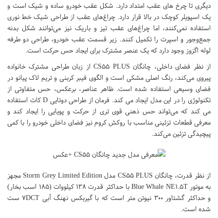
دیگری تا چرخ های عقب امتداد دارد. شکل عقب خودرو ساده و شیک است و
یک اسپویلر کوچک در بالا قرار دارد. چراغ‌های عقب از طراحی شیک خط نوری
استفاده نمی‌کنند، اما چراغ‌های عقب تیز و باریک نیز می‌توانند شکل بدنه
جمع‌وجور و اسپرت را تکمیل کنند. زیر قسمت عقب خودرو، طراحی دو طرفه
لوله اگزوز وجود دارد که یک عنصر مشترک برای ایجاد حس حرکت است.
از نظر فضای داخلی، چانگان CS۵۵ PLUS از زبان طراحی مشترک خانواده
پیروی می‌کند، رنگ اصلی مشکی است و الگوی فیبر کربنی و تریم لاک پیانو در
فضای وسیعی استفاده شده است. ظاهر عناصر، برعکس، حس متفاوتی از
تکنولوژی را در این مدل ایجاد می کند. فرمان از طراحی دوتایی D کات استفاده
می کند که می‌تواند حس ذهنی قوی تری از حرکت و پویایی را ایجاد کند و
معرفی قطعات تزئینی مناسب با روکش کروم نیز فضای داخلی خودرو را با کمی
پیچیدگی تزئین می‌کند.
از نظر قدرت، چانگان CS۵۵ PLUS مدل Storm Grey Limited Edition مجهز
به موتور Blue Whale NE۱.۵T با حداکثر قدرت ۱۳۸ کیلووات (۱۸۵ اسب بخار)
و حداکثر گشتاور ۳۰۰ نیوتن متر است که با گیربکس نهنگ آبی ۷DCT ست
شده است.