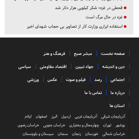
قحطی در غزه؛ شکر کیلویی هزار دلار شد
غزه در حال مرگ است
استفاده ابزاری وزارت کار از تصاویر بی حجاب شهدای اخیر
صفحه نخست
مبشر صبح
فرهنگ و هنر
دین و اندیشه
جهاد تبیین
اقتصاد مقاومتی
سیاسی
اجتماعی
رصد
فیلم و صوت
عکس
ورزشی
درباره ما
تماس با ما
استان ها
آذربایجان شرقی
آذربایجان غربی
اردبیل
البرز
اصفهان
ایلام
بوشهر
تهران
چهارمحال و بختیاری
خراسان جنوبی
خراسان رضوی
خراسان شمالی
خوزستان
زنجان
سمنان
سیستان و بلوچستان