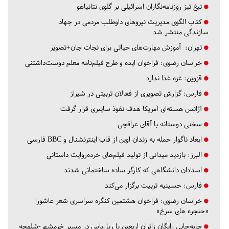
تیغ تیز روزنامه‌نگاران اسرائیلی بر گلوی نتانیاهو
کتاب الگوی مدیریت نیروهای داوطلب مردمی در جهاد
سازندگی منتشر شد
تهران:
آموزش مهارت‌های حیاتی برای نجات جان+تصویر
خراسان رضوی:
فراخوان ایده و طرح فیلم‌نامه معلم دوست‌داشتنی
قزوین:
غزه غذا ندارد
فارس:
گزارش تصویری از فعالان تربیتی در شیراز
آژانس هسته‌ای آمریکا هدف نفوذ سایبری قرار گرفت
سخنی دوستانه با آقای عراقچی
ابعاد ناگوار حمله به زندان اوین از قاب اینترنشنال و BBC فارسی
البرز:
بازدید میدانی از تولید فیلم‌های خرده‌روایت داستانی
استادان دانشگاهی که کارگر ساده ساختمانی شدند
فارس:
حسینیه تربیت برگزار می‌کند
خراسان رضوی:
فراخوان هشتمین کنگره سراسری شعر عاشورا
«حنجره های سرخ»
جابه‌جایی رایگان زائران اربعین با ریل‌باس در مسیر خرمشهر-شلمچه