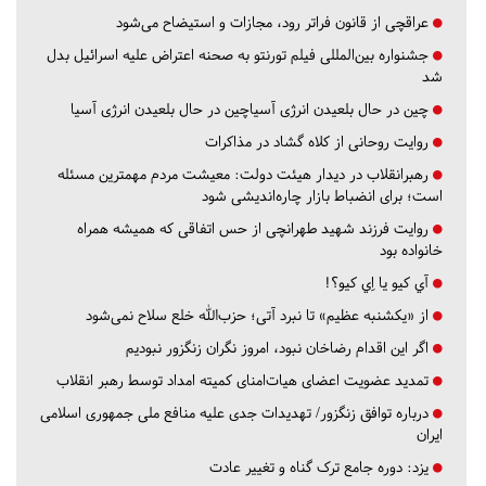
عراقچی از قانون فراتر رود، مجازات و استیضاح می‌شود
جشنواره بین‌المللی فیلم تورنتو به صحنه اعتراض علیه اسرائیل بدل
شد
چین در حال بلعیدن انرژی آسیاچین در حال بلعیدن انرژی آسیا
روایت روحانی از کلاه گشاد در مذاکرات
رهبرانقلاب در دیدار هیئت دولت: معیشت مردم مهمترین مسئله
است؛ برای انضباط بازار چاره‌اندیشی شود
روایت فرزند شهید طهرانچی از حس اتفاقی که همیشه همراه
خانواده بود
آي كيو يا اِي كيو؟!
از «یکشنبه عظیم» تا نبرد آتی؛ حزب‌الله خلع سلاح نمی‌شود
اگر این اقدام رضاخان نبود، امروز نگران زنگزور نبودیم
تمدید عضویت اعضای هیات‌امنای کمیته امداد توسط رهبر انقلاب
درباره توافق زنگزور/ تهدیدات جدی علیه منافع ملی جمهوری اسلامی
ایران
یزد:
دوره جامع ترک گناه و تغییر عادت